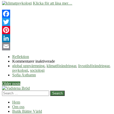
Klicka för att läsa mer…
Facebook
Twitter
Pinterest
LinkedIn
Email
Reflektion
för
Kommentarer inaktiverade
Klimatpsykologi
global uppvärmning
,
klimatförändringar
,
livsstilsförändringar
,
psykologi
,
sociologi
Sofia Asthamn
Post
Older posts
navigation
Search
Hem
Om oss
Butik Bättre Värld