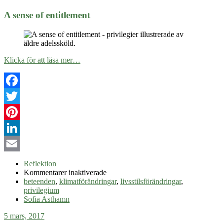
A sense of entitlement
Klicka för att läsa mer…
Facebook
Twitter
Pinterest
LinkedIn
Email
Reflektion
för
Kommentarer inaktiverade
A
beteenden
,
klimatförändringar
,
livsstilsförändringar
,
sense
privilegium
of
Sofia Asthamn
entitlement
5 mars, 2017