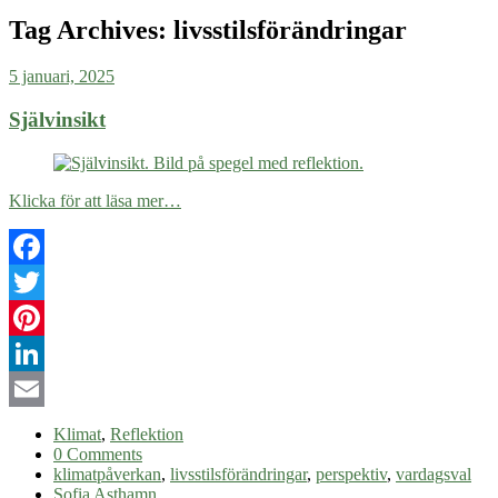
Tag Archives:
livsstilsförändringar
5 januari, 2025
Självinsikt
Klicka för att läsa mer…
Facebook
Twitter
Pinterest
LinkedIn
Email
Klimat
,
Reflektion
0 Comments
klimatpåverkan
,
livsstilsförändringar
,
perspektiv
,
vardagsval
Sofia Asthamn