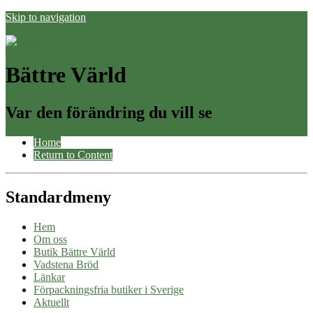
Skip to navigation
Bättre Värld
Var den förändring du vill se
Home
Return to Content
Standardmeny
Hem
Om oss
Butik Bättre Värld
Vadstena Bröd
Länkar
Förpackningsfria butiker i Sverige
Aktuellt