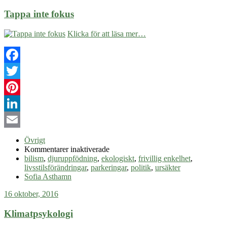
Tappa inte fokus
Klicka för att läsa mer…
Facebook
Twitter
Pinterest
LinkedIn
Email
Övrigt
för
Kommentarer inaktiverade
Tappa
bilism
,
djuruppfödning
,
ekologiskt
,
frivillig enkelhet
,
inte
livsstilsförändringar
,
parkeringar
,
politik
,
ursäkter
fokus
Sofia Asthamn
16 oktober, 2016
Klimatpsykologi