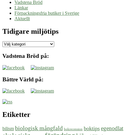
Vadstena Bröd
Länkar
Förpackningsfria butiker i Sverige
Aktuellt
Tidigare miljötips
Tidigare
miljötips
Vadstena Bröd på:
Bättre Värld på:
Etiketter
biologisk mångfald
egenodlat
boktips
bilism
bokrecension