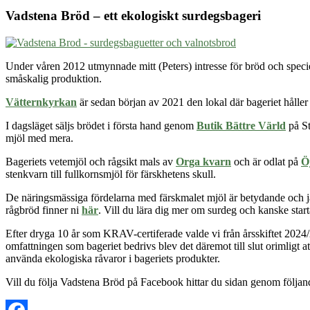
Vadstena Bröd – ett ekologiskt surdegsbageri
Under våren 2012 utmynnade mitt (Peters) intresse för bröd och specie
småskalig produktion.
Vätternkyrkan
är sedan början av 2021 den lokal där bageriet håller t
I dagsläget säljs brödet i första hand genom
Butik Bättre Värld
på St
mjöl med mera.
Bageriets
vetemjöl
och rågsikt
mals av
Orga kvarn
och är odlat på
Ö
stenkvarn till fullkornsmjöl för färskhetens skull.
De näringsmässiga fördelarna med färskmalet mjöl är betydande och 
rågbröd finner ni
här
. Vill du lära dig mer om surdeg och kanske star
Efter dryga 10 år som KRAV-certiferade valde vi från årsskiftet 2024/202
omfattningen som bageriet bedrivs blev det däremot till slut orimligt a
använda ekologiska råvaror i bageriets produkter.
Vill du följa Vadstena Bröd på Facebook hittar du sidan genom följa