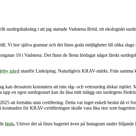
llt surdegsbakning i att jag startade Vadstena Bröd, ett ekologiskt sur
ill. Vi bor själva grannar och det finns goda möjligheter till olika slag
orgatan 19 i Vadstena. Det finns de flesta lördagar något färskt surde
jeby gård
utanför Linköping. Naturligtvis KRAV-märkt. Från samma kä
jag kan dessutom
konstatera att min råg- och vetesurdeg älskar mjölet. M
ta upp en egen surdegsstart kan du läsa mitt inlägg om surdegens fördel
5 att fortsätta utan certifiering. Detta var inget enkelt beslut då vi for
tt kostnaden för KRAV-certifieringen skulle vara lika stor som bageriets v
nde
länk
.
U
töver det så finns bageriet även på Instagram under följande