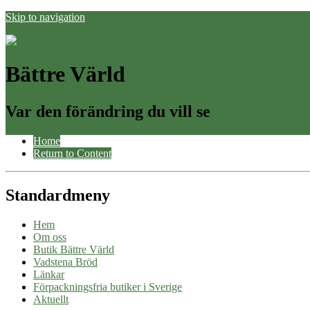
Skip to navigation
Bättre Värld
Var den förändring du vill se
Home
Return to Content
Standardmeny
Hem
Om oss
Butik Bättre Värld
Vadstena Bröd
Länkar
Förpackningsfria butiker i Sverige
Aktuellt