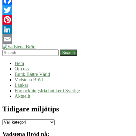
Facebook
Twitter
Pinterest
LinkedIn
Post
Email
Search
navigation
Hem
Om oss
Butik Bättre Värld
Vadstena Bröd
Länkar
Förpackningsfria butiker i Sverige
Aktuellt
Tidigare miljötips
Tidigare
miljötips
Vadstena Bröd på: