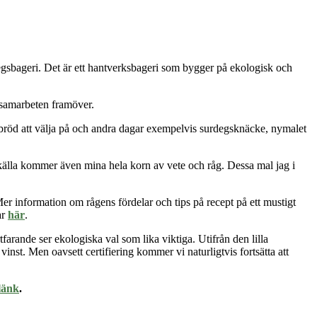
degsbageri. Det är ett hantverksbageri som bygger på ekologisk och
s samarbeten framöver.
gsbröd att välja på och andra dagar exempelvis surdegsknäcke, nymalet
lla kommer även mina hela korn av vete och råg. Dessa mal jag i
er information om rågens fördelar och tips på recept på ett mustigt
ar
här
.
tfarande ser ekologiska val som lika viktiga. Utifrån den lilla
inst. Men oavsett certifiering kommer vi naturligtvis fortsätta att
länk
.