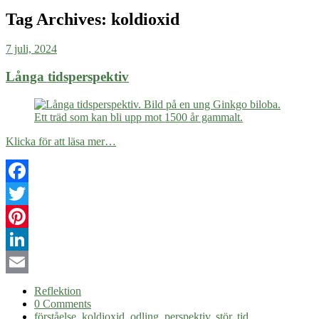
Tag Archives:
koldioxid
7 juli, 2024
Långa tidsperspektiv
Klicka för att läsa mer…
Facebook
Twitter
Pinterest
LinkedIn
Email
Reflektion
0 Comments
förståelse
,
koldioxid
,
odling
,
perspektiv
,
stör
,
tid