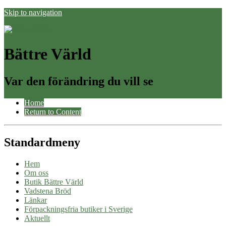
Skip to navigation
Bättre Värld
Var den förändring du vill se
Home
Return to Content
Standardmeny
Hem
Om oss
Butik Bättre Värld
Vadstena Bröd
Länkar
Förpackningsfria butiker i Sverige
Aktuellt