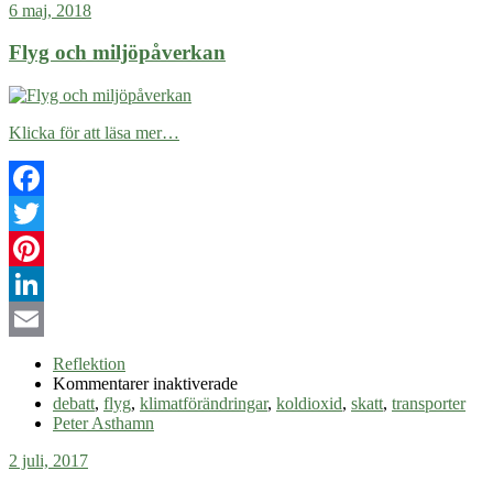
6 maj, 2018
Flyg och miljöpåverkan
Klicka för att läsa mer…
Facebook
Twitter
Pinterest
LinkedIn
Email
Reflektion
för
Kommentarer inaktiverade
Flyg
debatt
,
flyg
,
klimatförändringar
,
koldioxid
,
skatt
,
transporter
och
Peter Asthamn
miljöpåverkan
2 juli, 2017