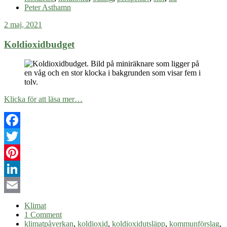
Peter Asthamn
2 maj, 2021
Koldioxidbudget
Klicka för att läsa mer…
Facebook
Twitter
Pinterest
LinkedIn
Email
Klimat
1 Comment
klimatpåverkan
,
koldioxid
,
koldioxidutsläpp
,
kommunförslag
,