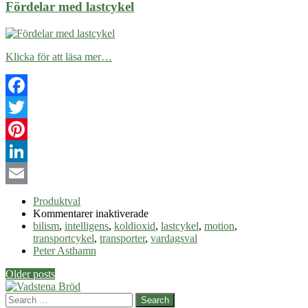
Fördelar med lastcykel
Klicka för att läsa mer…
Facebook
Twitter
Pinterest
LinkedIn
Email
Produktval
för
Kommentarer inaktiverade
Fördelar
bilism
,
intelligens
,
koldioxid
,
lastcykel
,
motion
,
med
transportcykel
,
transporter
,
vardagsval
lastcykel
Peter Asthamn
Post
Older posts
navigation
Search