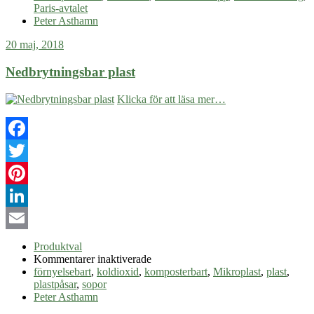
Paris-avtalet
Peter Asthamn
20 maj, 2018
Nedbrytningsbar plast
Klicka för att läsa mer…
Facebook
Twitter
Pinterest
LinkedIn
Email
Produktval
för
Kommentarer inaktiverade
Nedbrytningsbar
förnyelsebart
,
koldioxid
,
komposterbart
,
Mikroplast
,
plast
,
plast
plastpåsar
,
sopor
Peter Asthamn