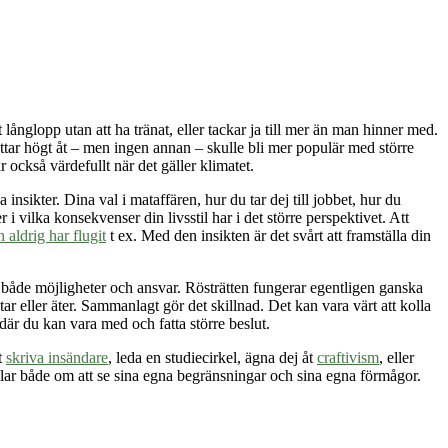
t långlopp utan att ha tränat, eller tackar ja till mer än man hinner med.
attar högt åt – men ingen annan – skulle bli mer populär med större
 också värdefullt när det gäller klimatet.
nsikter. Dina val i mataffären, hur du tar dej till jobbet, hur du
i vilka konsekvenser din livsstil har i det större perspektivet. Att
aldrig har flugi
t
t ex. Med den insikten är det svårt att framställa din
er både möjligheter och ansvar. Rösträtten fungerar egentligen ganska
ar eller äter. Sammanlagt gör det skillnad. Det kan vara värt att kolla
 där du kan vara med och fatta större beslut.
t
skriva insändare
, leda en studiecirkel, ägna dej åt
craftivism
, eller
andlar både om att se sina egna begränsningar och sina egna förmågor.