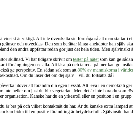
lvinsikt är viktigt. Att inte överskatta sin förmåga så att man startar i et
na gränser och utvecklas. Den som berättar långa anekdoter han själv sk
land den andra uppfattar redan gör just det hela tiden. Men självinsikt är
stor skillnad. Vi har tidigare skrivit om
tester på nätet
som kan ge sådana i
 i förlängningen oss alla. Att läsa på och ta reda på mer kan ge insikter 
också ge perspektiv. En sådan sak som att
80% av människorna i världen 
bekostnad. Om du inser det om dej själv – vill du fortsätta då?
 påverka utöver att förändra din egen livsstil. Att leva i en demokrati g
m inte heller om just du blir vegetarian. Men det är inte bara du som röst
ller organisation. Kanske har du en yrkesroll eller en position i en grupp
d du är bra på och vilket kontaktnät du har. Är du kanske extra lämpad at
om kan bidra till en positiv förändring är betydelsefullt. Självinsikt h