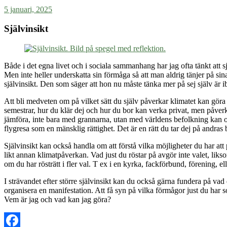
5 januari, 2025
Självinsikt
Både i det egna livet och i sociala sammanhang har jag ofta tänkt att sjä
Men inte heller underskatta sin förmåga så att man aldrig tänjer på si
självinsikt. Den som säger att hon nu måste tänka mer på sej själv är ib
Att bli medveten om på vilket sätt du själv påverkar klimatet kan göra 
semestrar, hur du klär dej och hur du bor kan verka privat, men påverkar
jämföra, inte bara med grannarna, utan med världens befolkning kan 
flygresa som en mänsklig rättighet. Det är en rätt du tar dej på andras 
Självinsikt kan också handla om att förstå vilka möjligheter du har att
likt annan klimatpåverkan. Vad just du röstar på avgör inte valet, likso
om du har rösträtt i fler val. T ex i en kyrka, fackförbund, förening, e
I strävandet efter större självinsikt kan du också gärna fundera på va
organisera en manifestation. Att få syn på vilka förmågor just du har s
Vem är jag och vad kan jag göra?