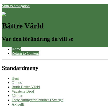
Skip to navigation
Bättre Värld
Var den förändring du vill se
Home
Return to Content
Standardmeny
Hem
Om oss
Butik Bättre Värld
Vadstena Bröd
Länkar
Förpackningsfria butiker i Sverige
Aktuellt