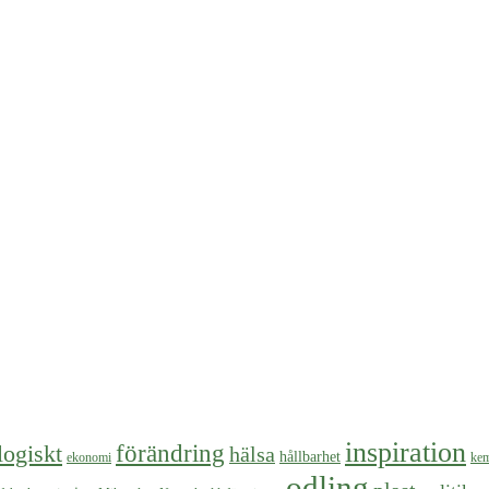
inspiration
logiskt
förändring
hälsa
hållbarhet
ekonomi
kem
odling