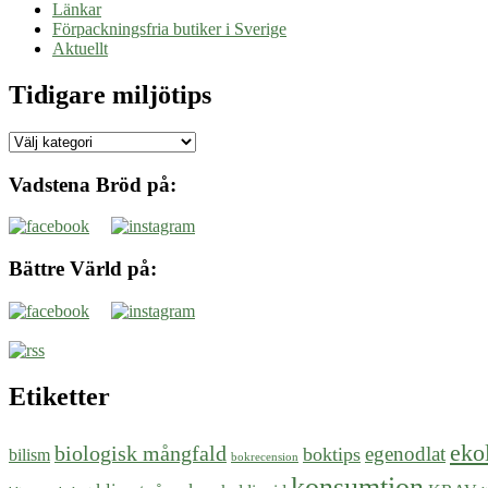
Länkar
Förpackningsfria butiker i Sverige
Aktuellt
Tidigare miljötips
Tidigare
miljötips
Vadstena Bröd på:
Bättre Värld på:
Etiketter
eko
biologisk mångfald
egenodlat
boktips
bilism
bokrecension
konsumtion