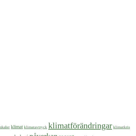
klimatförändringar
klimat
klimatavtryck
klimatkris
ikalier
påverkan