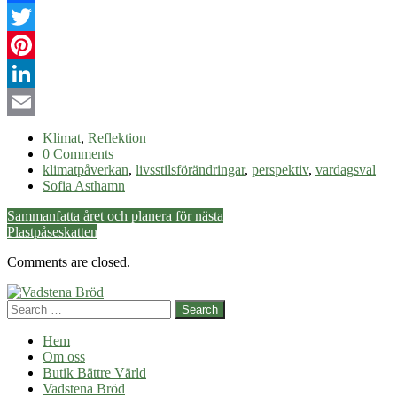
Facebook
Twitter
Pinterest
LinkedIn
Email
Klimat
,
Reflektion
0 Comments
klimatpåverkan
,
livsstilsförändringar
,
perspektiv
,
vardagsval
Sofia Asthamn
Post
Sammanfatta året och planera för nästa
Plastpåseskatten
navigation
Comments are closed.
Search
Hem
Om oss
Butik Bättre Värld
Vadstena Bröd