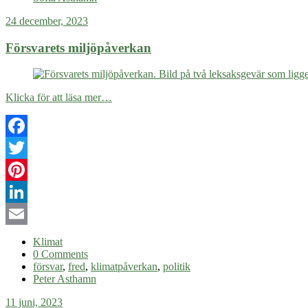
24 december, 2023
Försvarets miljöpåverkan
Klicka för att läsa mer…
Facebook
Twitter
Pinterest
LinkedIn
Email
Klimat
0 Comments
försvar
,
fred
,
klimatpåverkan
,
politik
Peter Asthamn
11 juni, 2023