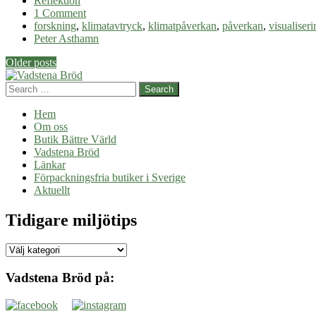
Reflektion
1 Comment
forskning
,
klimatavtryck
,
klimatpåverkan
,
påverkan
,
visualiseri
Peter Asthamn
Post
Older posts
navigation
Search
Hem
Om oss
Butik Bättre Värld
Vadstena Bröd
Länkar
Förpackningsfria butiker i Sverige
Aktuellt
Tidigare miljötips
Tidigare
miljötips
Vadstena Bröd på: