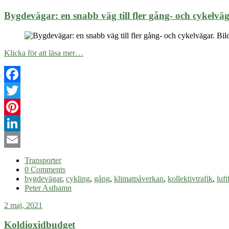
Bygdevägar: en snabb väg till fler gång- och cykelvä
Klicka för att läsa mer…
Facebook
Twitter
Pinterest
LinkedIn
Email
Transporter
0 Comments
bygdevägar
,
cykling
,
gång
,
klimatpåverkan
,
kollektivtrafik
,
luf
Peter Asthamn
2 maj, 2021
Koldioxidbudget