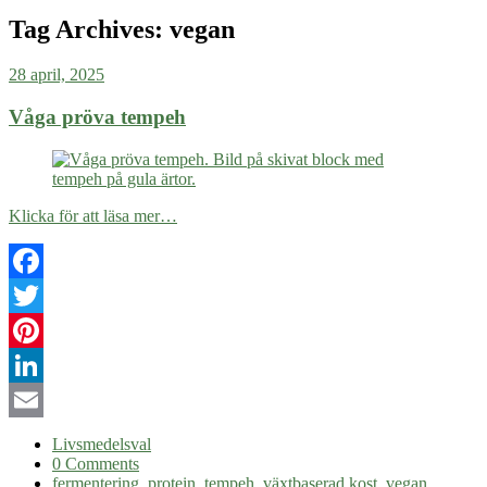
Tag Archives:
vegan
28 april, 2025
Våga pröva tempeh
Klicka för att läsa mer…
Facebook
Twitter
Pinterest
LinkedIn
Email
Livsmedelsval
0 Comments
fermentering
,
protein
,
tempeh
,
växtbaserad kost
,
vegan