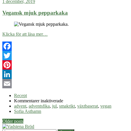
1 december, 2019
Vegansk mjuk pepparkaka
Klicka för att läsa mer…
Facebook
Twitter
Pinterest
LinkedIn
Email
Recept
för
Kommentarer inaktiverade
Vegansk
advent
,
adventsfika
,
jul
,
smakrikt
,
växtbaserat
,
vegan
mjuk
Sofia Asthamn
pepparkaka
Post
Older posts
navigation