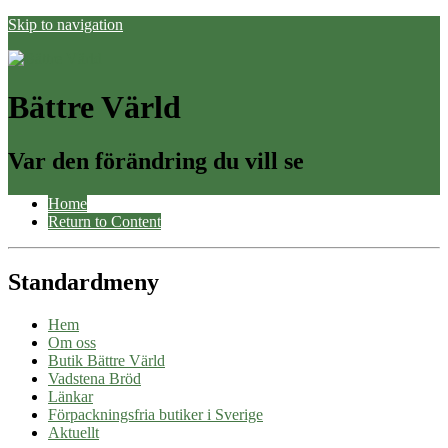
Skip to navigation
Bättre Värld
Var den förändring du vill se
Home
Return to Content
Standardmeny
Hem
Om oss
Butik Bättre Värld
Vadstena Bröd
Länkar
Förpackningsfria butiker i Sverige
Aktuellt