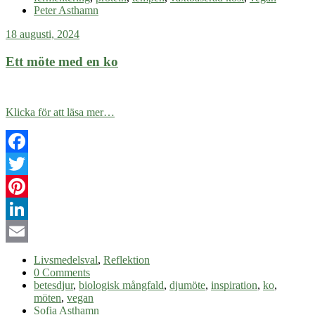
Peter Asthamn
18 augusti, 2024
Ett möte med en ko
Klicka för att läsa mer…
Facebook
Twitter
Pinterest
LinkedIn
Email
Livsmedelsval
,
Reflektion
0 Comments
betesdjur
,
biologisk mångfald
,
djumöte
,
inspiration
,
ko
,
möten
,
vegan
Sofia Asthamn