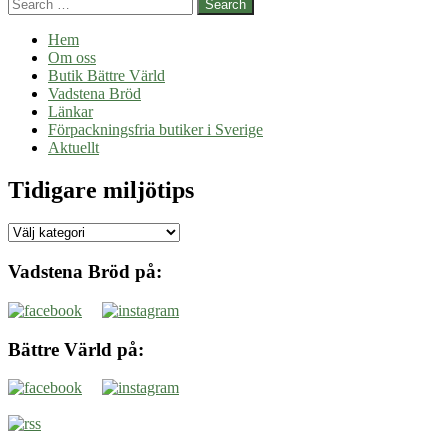
Search
Hem
Om oss
Butik Bättre Värld
Vadstena Bröd
Länkar
Förpackningsfria butiker i Sverige
Aktuellt
Tidigare miljötips
Tidigare
miljötips
Vadstena Bröd på:
Bättre Värld på: