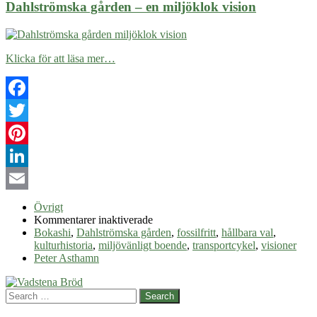
Dahlströmska gården – en miljöklok vision
Klicka för att läsa mer…
Facebook
Twitter
Pinterest
LinkedIn
Email
Övrigt
för
Kommentarer inaktiverade
Dahlströmska
Bokashi
,
Dahlströmska gården
,
fossilfritt
,
hållbara val
,
gården
kulturhistoria
,
miljövänligt boende
,
transportcykel
,
visioner
–
Peter Asthamn
en
miljöklok
Search
vision