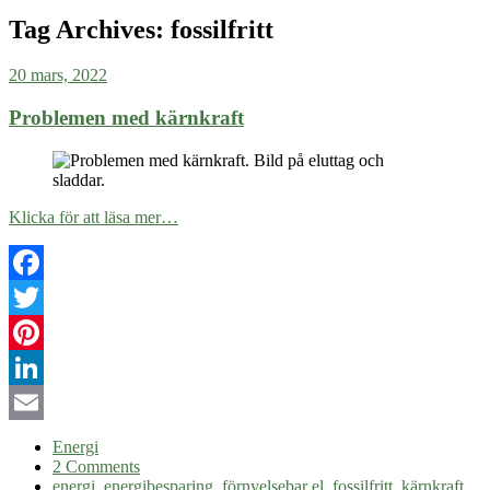
Tag Archives:
fossilfritt
20 mars, 2022
Problemen med kärnkraft
Klicka för att läsa mer…
Facebook
Twitter
Pinterest
LinkedIn
Email
Energi
2 Comments
energi
,
energibesparing
,
förnyelsebar el
,
fossilfritt
,
kärnkraft
,