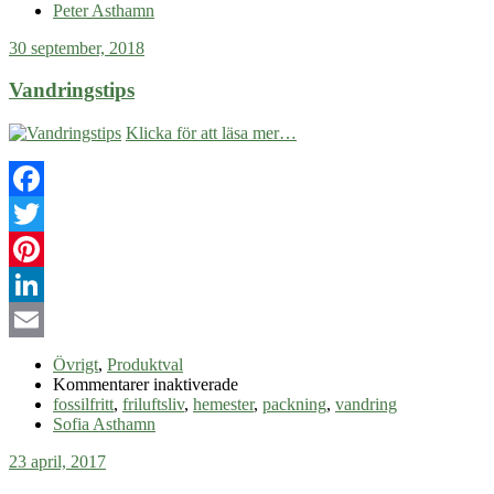
Peter Asthamn
30 september, 2018
Vandringstips
Klicka för att läsa mer…
Facebook
Twitter
Pinterest
LinkedIn
Email
Övrigt
,
Produktval
för
Kommentarer inaktiverade
Vandringstips
fossilfritt
,
friluftsliv
,
hemester
,
packning
,
vandring
Sofia Asthamn
23 april, 2017