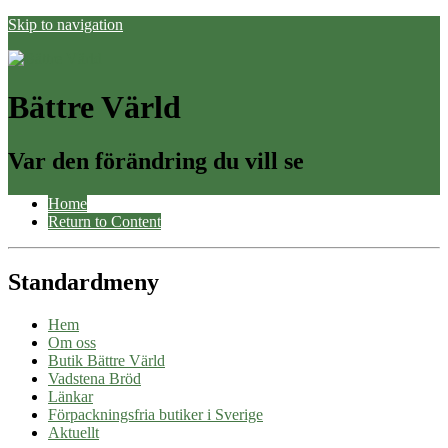
Skip to navigation
Bättre Värld
Var den förändring du vill se
Home
Return to Content
Standardmeny
Hem
Om oss
Butik Bättre Värld
Vadstena Bröd
Länkar
Förpackningsfria butiker i Sverige
Aktuellt