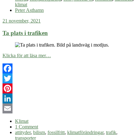
klimat
Peter Asthamn
21 november, 2021
Ta plats i trafiken
Klicka för att läsa mer…
Facebook
Twitter
Pinterest
LinkedIn
Email
Klimat
1 Comment
attityder
,
bilism
,
fossilfritt
,
klimatförändringar
,
trafik
,
transporter