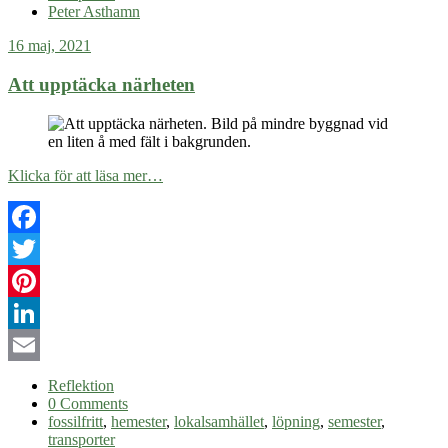
Peter Asthamn
16 maj, 2021
Att upptäcka närheten
Klicka för att läsa mer…
Facebook
Twitter
Pinterest
LinkedIn
Email
Reflektion
0 Comments
fossilfritt
,
hemester
,
lokalsamhället
,
löpning
,
semester
,
transporter