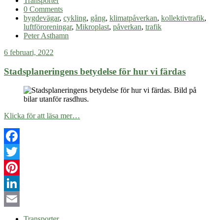
Transporter
0 Comments
bygdevägar
,
cykling
,
gång
,
klimatpåverkan
,
kollektivtrafik
,
luftföroreningar
,
Mikroplast
,
påverkan
,
trafik
Peter Asthamn
6 februari, 2022
Stadsplaneringens betydelse för hur vi färdas
Klicka för att läsa mer…
Facebook
Twitter
Pinterest
LinkedIn
Email
Transporter