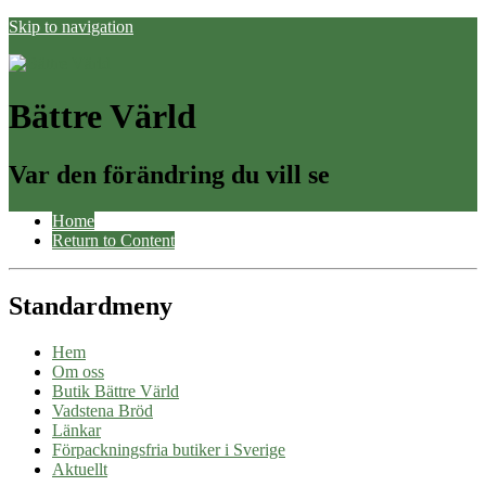
Skip to navigation
Bättre Värld
Var den förändring du vill se
Home
Return to Content
Standardmeny
Hem
Om oss
Butik Bättre Värld
Vadstena Bröd
Länkar
Förpackningsfria butiker i Sverige
Aktuellt