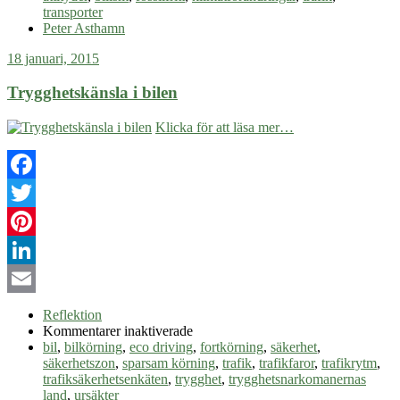
transporter
Peter Asthamn
18 januari, 2015
Trygghetskänsla i bilen
Klicka för att läsa mer…
Facebook
Twitter
Pinterest
LinkedIn
Email
Reflektion
för
Kommentarer inaktiverade
Trygghetskänsla
bil
,
bilkörning
,
eco driving
,
fortkörning
,
säkerhet
,
i
säkerhetszon
,
sparsam körning
,
trafik
,
trafikfaror
,
trafikrytm
,
bilen
trafiksäkerhetsenkäten
,
trygghet
,
trygghetsnarkomanernas
land
,
ursäkter