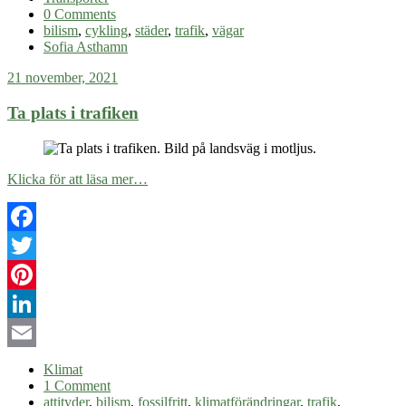
0 Comments
bilism
,
cykling
,
städer
,
trafik
,
vägar
Sofia Asthamn
21 november, 2021
Ta plats i trafiken
Klicka för att läsa mer…
Facebook
Twitter
Pinterest
LinkedIn
Email
Klimat
1 Comment
attityder
,
bilism
,
fossilfritt
,
klimatförändringar
,
trafik
,