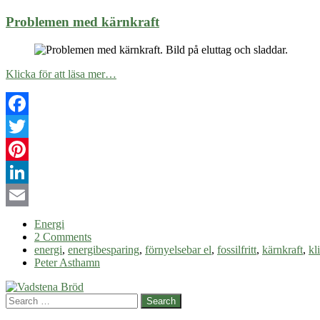
Problemen med kärnkraft
Klicka för att läsa mer…
Facebook
Twitter
Pinterest
LinkedIn
Email
Energi
2 Comments
energi
,
energibesparing
,
förnyelsebar el
,
fossilfritt
,
kärnkraft
,
kl
Peter Asthamn
Search