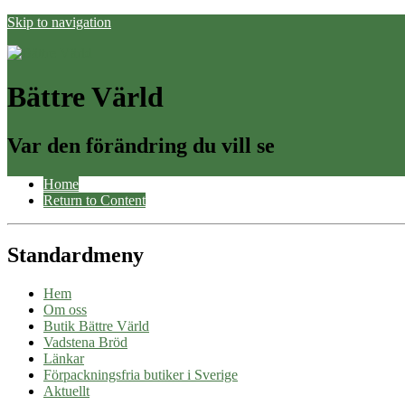
Skip to navigation
Bättre Värld
Var den förändring du vill se
Home
Return to Content
Standardmeny
Hem
Om oss
Butik Bättre Värld
Vadstena Bröd
Länkar
Förpackningsfria butiker i Sverige
Aktuellt