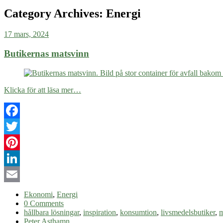
Category Archives:
Energi
17 mars, 2024
Butikernas matsvinn
Klicka för att läsa mer…
Facebook
Twitter
Pinterest
LinkedIn
Email
Ekonomi
,
Energi
0 Comments
hållbara lösningar
,
inspiration
,
konsumtion
,
livsmedelsbutiker
,
m
Peter Asthamn