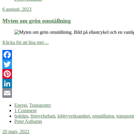
6 augusti, 2023
Myten om grön omställning
Klicka för att läsa mer…
Facebook
Twitter
Pinterest
LinkedIn
Email
Energi
,
Transporter
1 Comment
boktips
,
förnyelsebart
,
lobbyverksamhet
,
omställning
,
transport
Peter Asthamn
20 mars, 2022