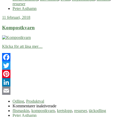
förpackningar
resurser
cirkulera
Peter Asthamn
mera
11 februari, 2018
Kompostkvarn
Klicka för att läsa mer…
Facebook
Twitter
Pinterest
LinkedIn
Email
Odling
,
Produktval
för
Kommentarer inaktiverade
Kompostkvarn
flismaskin
,
kompostkvarn
,
kretslopp
,
resurser
,
täckodling
Peter Asthamn