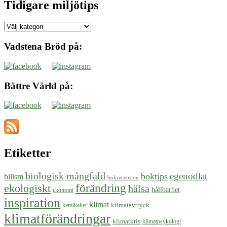
Tidigare miljötips
Tidigare
miljötips
Vadstena Bröd på:
Bättre Värld på:
Etiketter
biologisk mångfald
egenodlat
boktips
bilism
bokrecension
ekologiskt
förändring
hälsa
hållbarhet
ekonomi
inspiration
klimat
klimatavtryck
kemikalier
klimatförändringar
klimatkris
klimatpsykologi