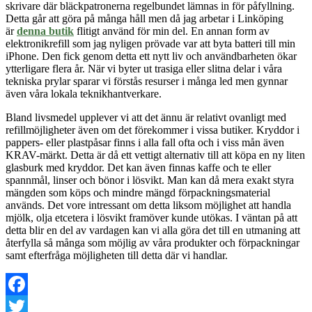
skrivare där bläckpatronerna regelbundet lämnas in för påfyllning.
Detta går att göra på många håll men då jag arbetar i Linköping
är
denna butik
flitigt använd för min del. En annan form av
elektronikrefill som jag nyligen prövade var att byta batteri till min
iPhone. Den fick genom detta ett nytt liv och användbarheten ökar
ytterligare flera år. När vi byter ut trasiga eller slitna delar i våra
tekniska prylar sparar vi förstås resurser i många led men gynnar
även våra lokala teknikhantverkare.
Bland livsmedel upplever vi att det ännu är relativt ovanligt med
refillmöjligheter även om det förekommer i vissa butiker. Kryddor i
pappers- eller plastpåsar finns i alla fall ofta och i viss mån även
KRAV-märkt. Detta är då ett vettigt alternativ till att köpa en ny liten
glasburk med kryddor. Det kan även finnas kaffe och te eller
spannmål, linser och bönor i lösvikt. Man kan då mera exakt styra
mängden som köps och mindre mängd förpackningsmaterial
används. Det vore intressant om detta liksom möjlighet att handla
mjölk, olja etcetera i lösvikt framöver kunde utökas. I väntan på att
detta blir en del av vardagen kan vi alla göra det till en utmaning att
återfylla så många som möjlig av våra produkter och förpackningar
samt efterfråga möjligheten till detta där vi handlar.
Facebook