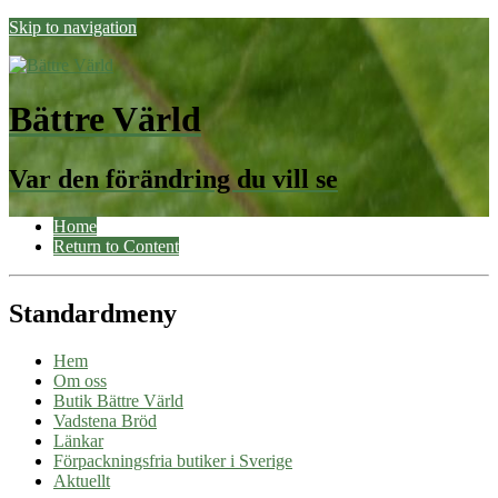
Skip to navigation
Bättre Värld
Var den förändring du vill se
Home
Return to Content
Standardmeny
Hem
Om oss
Butik Bättre Värld
Vadstena Bröd
Länkar
Förpackningsfria butiker i Sverige
Aktuellt