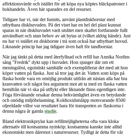
affektionsvärde och istället för att köpa nya köptes bläckpatroner i
bokhandeln. Även här sparades en del resurser.
Tidigare har vi, när det funnits, använt plastdiskborstar med
utbytbara diskhuvuden. På det viset har en hel del plast kunnat
sparas in när diskhuvudet varit utslitet men skaftet fortfarande fullt
användbart och utan behov av att bytas ut (vilket aldrig hände). Just
nu har vi istället en diskborste i trä som också har utbytbart huvud.
Liknande princip har jag tidigare även haft för tandborstar.
När jag tänkt på detta med återfyllnad och refill har Annika Norlins
sång ”Fredrik” dykt upp i huvudet. Hon sjunger där om ett
meningslöst, egoistiskt samhälle och exemplifierar det med att hon
köper vatten på flaska. Just så tror jag det är. Vatten som köps på
flaska borde vara en omöjlig produkt utifrån att nästan alla har bra
kranvatten och något bra argument mot att ta med en flaska vatten
hemifrån när vi ska på utflykt eller liknande finns egentligen inte.
Föga förvånande orsakar denna bekvämlighet även en betydande
och onödig miljöbelastning. Koldioxidutsläpp motsvarande 8500
oljeeldade villor var resultatet bara för transporten av flaskorna i
denna några år gamla
studie
.
Bland elektronikprylar kan refillmöjligheterna ofta vara kloka
alternativ till kostsamma nyinköp; kostsamma kanske inte alltid
ekonomiskt men däremot i naturresurser. Tydligt är detta för vår