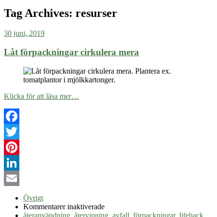
Tag Archives:
resurser
30 juni, 2019
Låt förpackningar cirkulera mera
Klicka för att läsa mer…
Facebook
Twitter
Pinterest
LinkedIn
Email
Övrigt
för
Kommentarer inaktiverade
Låt
återanvändning
,
återvinning
,
avfall
,
förpackningar
,
lifehack
,