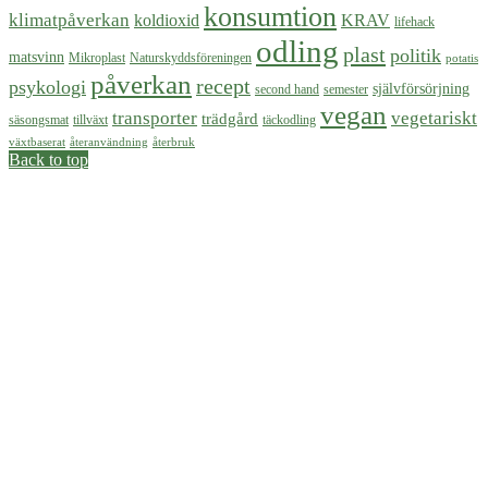
konsumtion
klimatpåverkan
koldioxid
KRAV
lifehack
odling
plast
politik
matsvinn
Mikroplast
Naturskyddsföreningen
potatis
påverkan
recept
psykologi
självförsörjning
second hand
semester
vegan
transporter
vegetariskt
trädgård
säsongsmat
tillväxt
täckodling
växtbaserat
återanvändning
återbruk
Back to top