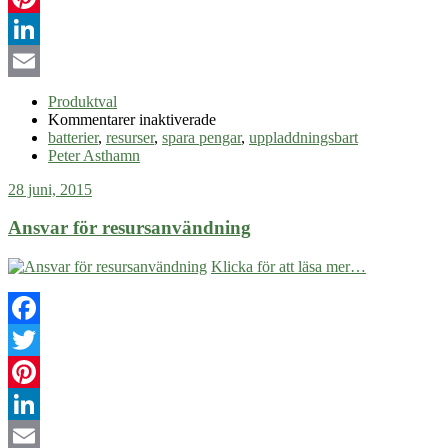
Pinterest
LinkedIn
Email
Produktval
för
Kommentarer inaktiverade
Uppladdningsbara
batterier
,
resurser
,
spara pengar
,
uppladdningsbart
batterier
Peter Asthamn
28 juni, 2015
Ansvar för resursanvändning
Klicka för att läsa mer…
Facebook
Twitter
Pinterest
LinkedIn