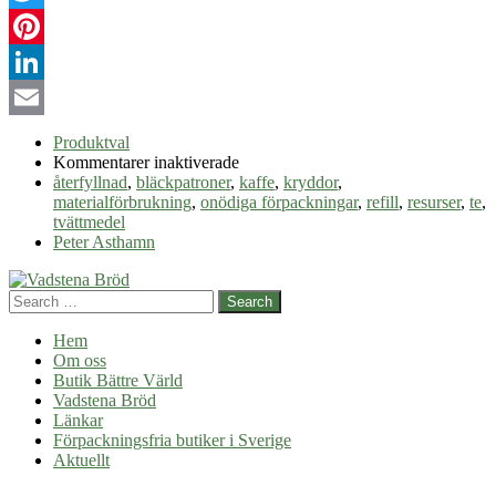
Twitter
Pinterest
LinkedIn
Email
Produktval
för
Kommentarer inaktiverade
Refill
återfyllnad
,
bläckpatroner
,
kaffe
,
kryddor
,
materialförbrukning
,
onödiga förpackningar
,
refill
,
resurser
,
te
,
tvättmedel
Peter Asthamn
Search
Hem
Om oss
Butik Bättre Värld
Vadstena Bröd
Länkar
Förpackningsfria butiker i Sverige
Aktuellt