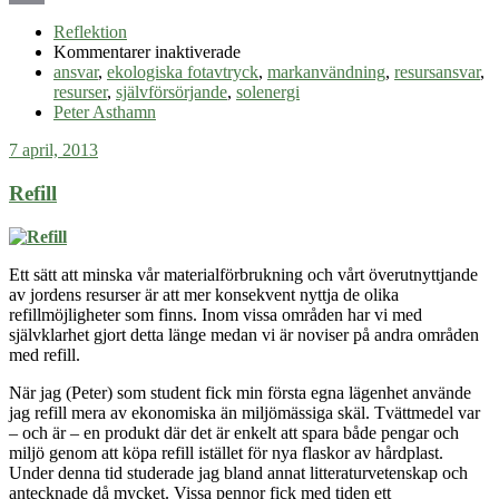
Email
Reflektion
för
Kommentarer inaktiverade
Ansvar
ansvar
,
ekologiska fotavtryck
,
markanvändning
,
resursansvar
,
för
resurser
,
självförsörjande
,
solenergi
resursanvändning
Peter Asthamn
7 april, 2013
Refill
Ett sätt att minska vår materialförbrukning och vårt överutnyttjande
av jordens resurser är att mer konsekvent nyttja de olika
refillmöjligheter som finns. Inom vissa områden har vi med
självklarhet gjort detta länge medan vi är noviser på andra områden
med refill.
När jag (Peter) som student fick min första egna lägenhet använde
jag refill mera av ekonomiska än miljömässiga skäl. Tvättmedel var
– och är – en produkt där det är enkelt att spara både pengar och
miljö genom att köpa refill istället för nya flaskor av hårdplast.
Under denna tid studerade jag bland annat litteraturvetenskap och
antecknade då mycket. Vissa pennor fick med tiden ett