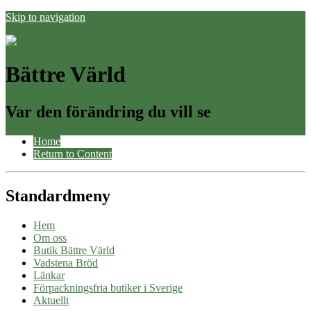
Skip to navigation
Bättre Värld
Var den förändring du vill se
Home
Return to Content
Standardmeny
Hem
Om oss
Butik Bättre Värld
Vadstena Bröd
Länkar
Förpackningsfria butiker i Sverige
Aktuellt