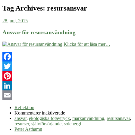
Tag Archives:
resursansvar
28 juni, 2015
Ansvar för resursanvändning
Klicka för att läsa mer…
Facebook
Twitter
Pinterest
LinkedIn
Email
Reflektion
för
Kommentarer inaktiverade
Ansvar
ansvar
,
ekologiska fotavtryck
,
markanvändning
,
resursansvar
,
för
resurser
,
självförsörjande
,
solenergi
resursanvändning
Peter Asthamn