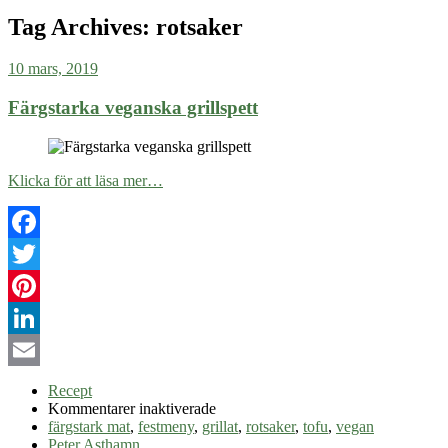
Tag Archives:
rotsaker
10 mars, 2019
Färgstarka veganska grillspett
Klicka för att läsa mer…
Facebook
Twitter
Pinterest
LinkedIn
Email
Recept
för
Kommentarer inaktiverade
Färgstarka
färgstark mat
,
festmeny
,
grillat
,
rotsaker
,
tofu
,
vegan
veganska
Peter Asthamn