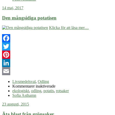
grillspett
14 maj, 2017
Den mångsidiga potatisen
Klicka för att läsa mer…
Facebook
Twitter
Pinterest
LinkedIn
Email
Livsmedelsval
,
Odling
för
Kommentarer inaktiverade
Den
ekologiskt
,
odling
,
potatis
,
rotsaker
mångsidiga
Sofia Asthamn
potatisen
23 augusti, 2015
Äta blast från grönsaker