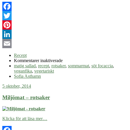
Facebook
Twitter
Pinterest
LinkedIn
Email
Recept
för
Kommentarer inaktiverade
Vegetarisk
matig sallad
,
recept
,
rotsaker
,
sommarmat
,
söt focaccia
,
sommarmat
veganfika
,
vegetariskt
Sofia Asthamn
5 oktober, 2014
Miljömat – rotsaker
Klicka för att läsa mer…