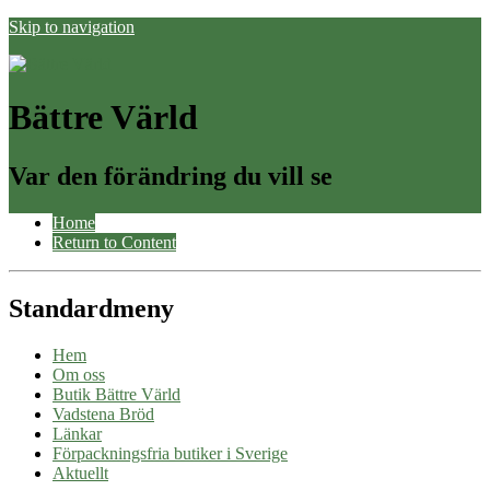
Skip to navigation
Bättre Värld
Var den förändring du vill se
Home
Return to Content
Standardmeny
Hem
Om oss
Butik Bättre Värld
Vadstena Bröd
Länkar
Förpackningsfria butiker i Sverige
Aktuellt