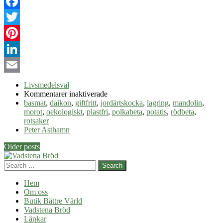
Facebook
Twitter
Pinterest
LinkedIn
Email
Livsmedelsval
för
Kommentarer inaktiverade
Miljömat
basmat
,
daikon
,
giftfritt
,
jordärtskocka
,
lagring
,
mandolin
,
–
morot
,
oekologiskt
,
plastfri
,
polkabeta
,
potatis
,
rödbeta
,
rotsaker
rotsaker
Peter Asthamn
Post
Older posts
navigation
Search
Hem
Om oss
Butik Bättre Värld
Vadstena Bröd
Länkar