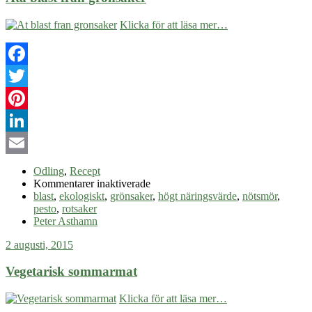
Klicka för att läsa mer…
Facebook
Twitter
Pinterest
LinkedIn
Email
Odling
,
Recept
för
Kommentarer inaktiverade
Äta
blast
,
ekologiskt
,
grönsaker
,
högt näringsvärde
,
nötsmör
,
blast
pesto
,
rotsaker
från
Peter Asthamn
grönsaker
2 augusti, 2015
Vegetarisk sommarmat
Klicka för att läsa mer…