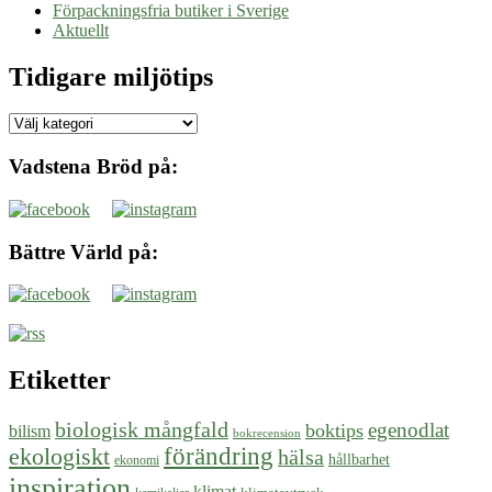
Förpackningsfria butiker i Sverige
Aktuellt
Tidigare miljötips
Tidigare
miljötips
Vadstena Bröd på:
Bättre Värld på:
Etiketter
biologisk mångfald
egenodlat
boktips
bilism
bokrecension
ekologiskt
förändring
hälsa
hållbarhet
ekonomi
inspiration
klimat