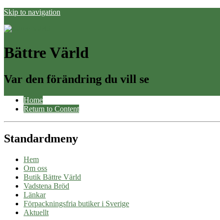
Skip to navigation
Bättre Värld
Var den förändring du vill se
Home
Return to Content
Standardmeny
Hem
Om oss
Butik Bättre Värld
Vadstena Bröd
Länkar
Förpackningsfria butiker i Sverige
Aktuellt