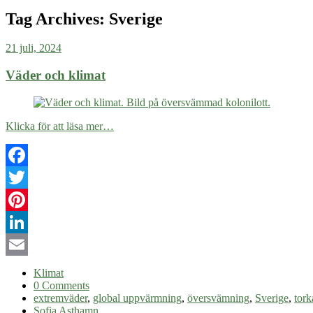
Tag Archives:
Sverige
21 juli, 2024
Väder och klimat
Klicka för att läsa mer…
Facebook
Twitter
Pinterest
LinkedIn
Email
Klimat
0 Comments
extremväder
,
global uppvärmning
,
översvämning
,
Sverige
,
tork
Sofia Asthamn