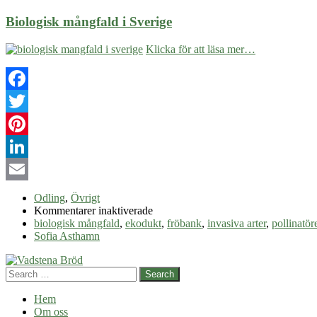
Biologisk mångfald i Sverige
Klicka för att läsa mer…
Facebook
Twitter
Pinterest
LinkedIn
Email
Odling
,
Övrigt
för
Kommentarer inaktiverade
Biologisk
biologisk mångfald
,
ekodukt
,
fröbank
,
invasiva arter
,
pollinatör
mångfald
Sofia Asthamn
i
Sverige
Search
Hem
Om oss