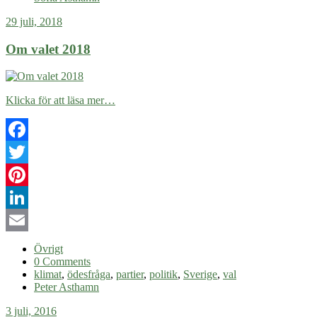
29 juli, 2018
Om valet 2018
Klicka för att läsa mer…
Facebook
Twitter
Pinterest
LinkedIn
Email
Övrigt
0 Comments
klimat
,
ödesfråga
,
partier
,
politik
,
Sverige
,
val
Peter Asthamn
3 juli, 2016