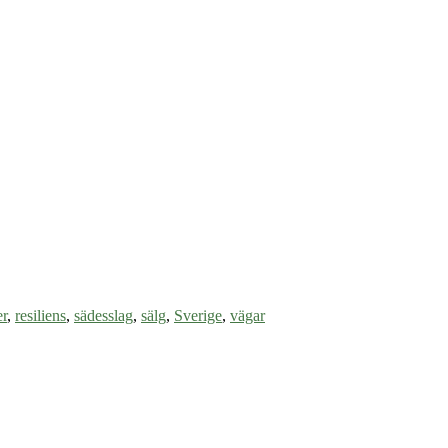
er
,
resiliens
,
sädesslag
,
sälg
,
Sverige
,
vägar