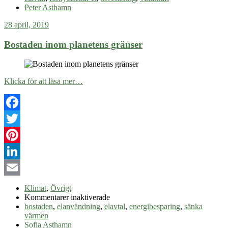
i
Peter Asthamn
vindkraftsandelar
28 april, 2019
Bostaden inom planetens gränser
Klicka för att läsa mer…
Facebook
Twitter
Pinterest
LinkedIn
Email
Klimat
,
Övrigt
för
Kommentarer inaktiverade
Bostaden
bostaden
,
elanvändning
,
elavtal
,
energibesparing
,
sänka
inom
värmen
planetens
Sofia Asthamn