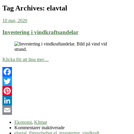
Tag Archives:
elavtal
10 maj, 2020
Investering i vindkraftsandelar
Klicka för att läsa mer…
Facebook
Twitter
Pinterest
LinkedIn
Email
Ekonomi
,
Klimat
för
Kommentarer inaktiverade
Investering
elavtal
,
förnyelsebar el
,
investering
,
vindkraft