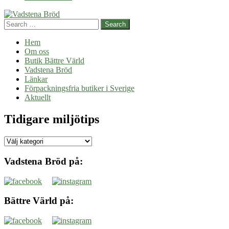
gränser
Search
Hem
Om oss
Butik Bättre Värld
Vadstena Bröd
Länkar
Förpackningsfria butiker i Sverige
Aktuellt
Tidigare miljötips
Tidigare
miljötips
Vadstena Bröd på:
Bättre Värld på: