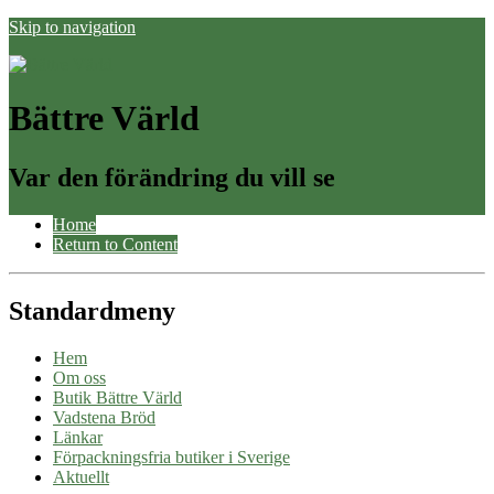
Skip to navigation
Bättre Värld
Var den förändring du vill se
Home
Return to Content
Standardmeny
Hem
Om oss
Butik Bättre Värld
Vadstena Bröd
Länkar
Förpackningsfria butiker i Sverige
Aktuellt