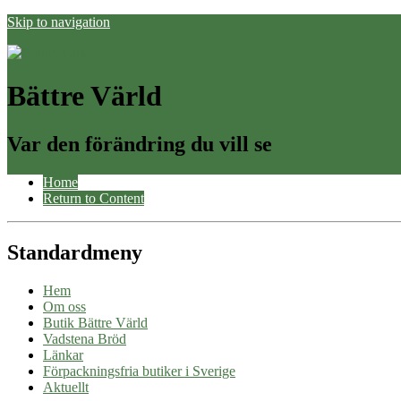
Skip to navigation
Bättre Värld
Var den förändring du vill se
Home
Return to Content
Standardmeny
Hem
Om oss
Butik Bättre Värld
Vadstena Bröd
Länkar
Förpackningsfria butiker i Sverige
Aktuellt