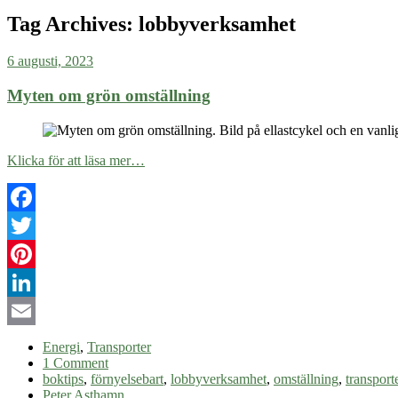
Tag Archives:
lobbyverksamhet
6 augusti, 2023
Myten om grön omställning
Klicka för att läsa mer…
Facebook
Twitter
Pinterest
LinkedIn
Email
Energi
,
Transporter
1 Comment
boktips
,
förnyelsebart
,
lobbyverksamhet
,
omställning
,
transport
Peter Asthamn