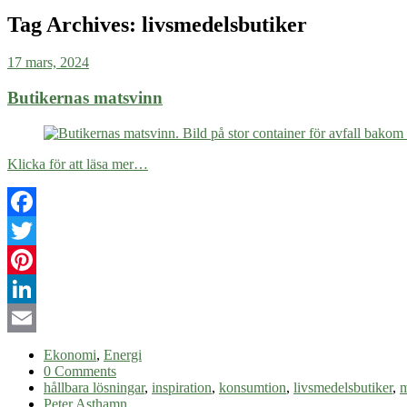
Tag Archives:
livsmedelsbutiker
17 mars, 2024
Butikernas matsvinn
Klicka för att läsa mer…
Facebook
Twitter
Pinterest
LinkedIn
Email
Ekonomi
,
Energi
0 Comments
hållbara lösningar
,
inspiration
,
konsumtion
,
livsmedelsbutiker
,
m
Peter Asthamn