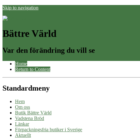
Skip to navigation
Bättre Värld
Var den förändring du vill se
Home
Return to Content
Standardmeny
Hem
Om oss
Butik Bättre Värld
Vadstena Bröd
Länkar
Förpackningsfria butiker i Sverige
Aktuellt