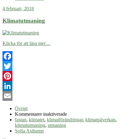
sättet
4 februari, 2018
är
inte
Klimatutmaning
alltid
bäst
Klicka för att läsa mer…
Facebook
Twitter
Pinterest
LinkedIn
Email
Övrigt
för
Kommentarer inaktiverade
Klimatutmaning
fastan
,
klimatet
,
klimatförändringar
,
klimatpåverkan
,
klimatutmaning
,
utmaning
Sofia Asthamn