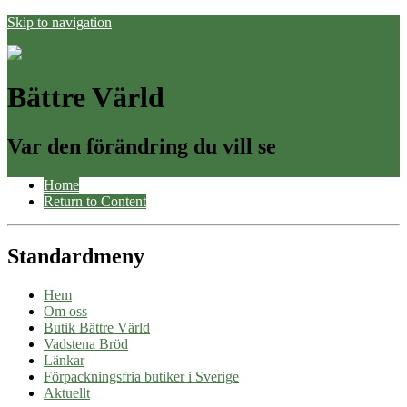
Skip to navigation
Bättre Värld
Var den förändring du vill se
Home
Return to Content
Standardmeny
Hem
Om oss
Butik Bättre Värld
Vadstena Bröd
Länkar
Förpackningsfria butiker i Sverige
Aktuellt