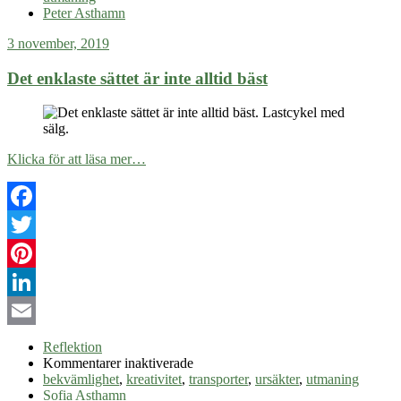
Peter Asthamn
3 november, 2019
Det enklaste sättet är inte alltid bäst
Klicka för att läsa mer…
Facebook
Twitter
Pinterest
LinkedIn
Email
Reflektion
för
Kommentarer inaktiverade
Det
bekvämlighet
,
kreativitet
,
transporter
,
ursäkter
,
utmaning
enklaste
Sofia Asthamn