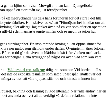
a gamla björn som visar Mowgli allt han kan i Djungelboken.
han uppnå ett stort mått av just förnöjsamhet.
 på ett medryckande vis dela hans förundran för det stora i det lilla.
osyntesfabriker. Han skriver också att ”Förnöjsamhet handlar om att
förkylning eller allergi. Jag tänker även på en vän som efter en operation
gå på utflykt i den närmaste omgivningen och se med nya ögon hur
ens storslagenhet. En inspirerande övning till att öppna sinnet för
skriva ner något som glatt dig under dagen. Övningen hjälper ögonen
. Efter en tid går det även att bläddra bakåt i skrivboken med tack.
öpas för pengar. Detta tydliggör på något vis även vad som kan vara
 till
Väderstad centralkrog
tidigare i sommar. Vid bordet intill satt
t inte de exotiska resmålen som satt djupast spår. Istället var det
ånga av oss; att våra djupast sittande och käraste minnen inte
l pussel, bakning och läsning av god litteratur. När ”alla andra” har en
 det använda och vet att de verkligt värdefulla relationerna inte