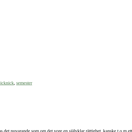
icknick
,
semester
tas det nuvarande som om det vore en självklar rättighet, kanske t o m 