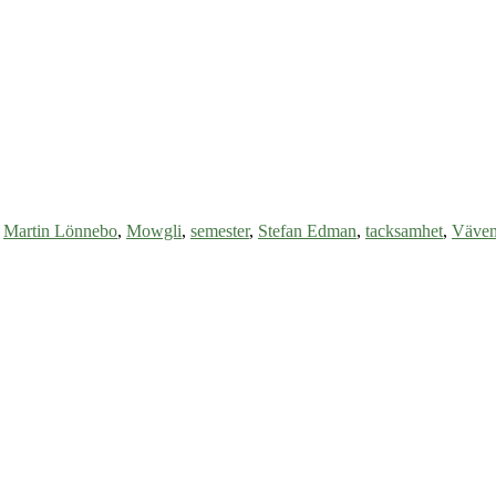
,
Martin Lönnebo
,
Mowgli
,
semester
,
Stefan Edman
,
tacksamhet
,
Väve