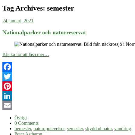
Tag Archives:
semester
24 januari, 2021
Nationalparker och naturreservat
Klicka för att läsa mer…
Facebook
Twitter
Pinterest
LinkedIn
Email
Övrigt
0 Comments
hemester
,
naturupplevelser
,
semester
,
skyddad natur
,
vandring
Peter Asthamn