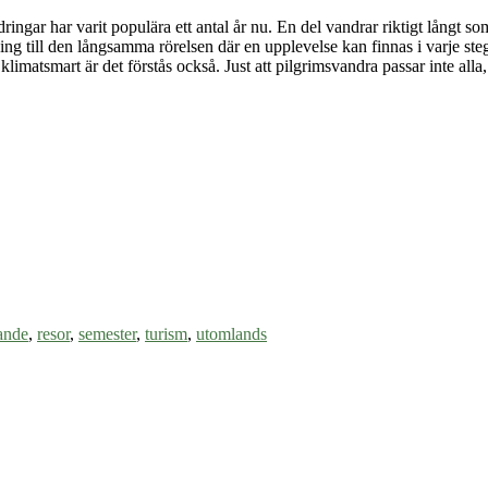
ringar har varit populära ett antal år nu. En del vandrar riktigt långt som
ing till den långsamma rörelsen där en upplevelse kan finnas i varje ste
klimatsmart är det förstås också. Just att pilgrimsvandra passar inte alla
ande
,
resor
,
semester
,
turism
,
utomlands