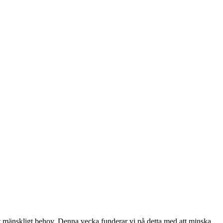
ett mänskligt behov. Denna vecka funderar vi på detta med att minska