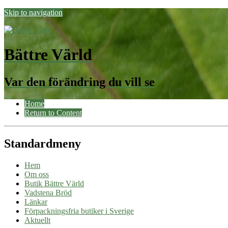
Skip to navigation
Bättre Värld
Var den förändring du vill se
Home
Return to Content
Standardmeny
Hem
Om oss
Butik Bättre Värld
Vadstena Bröd
Länkar
Förpackningsfria butiker i Sverige
Aktuellt