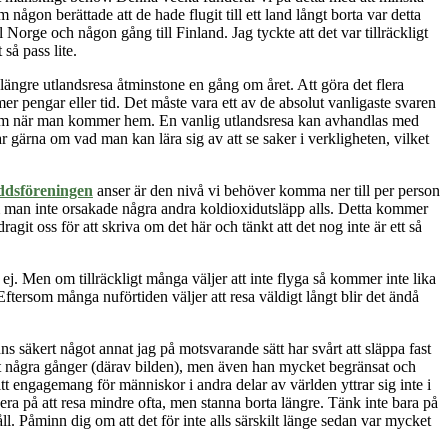
någon berättade att de hade flugit till ett land långt borta var detta
Norge och någon gång till Finland. Jag tyckte att det var tillräckligt
 så pass lite.
 längre utlandsresa åtminstone en gång om året. Att göra det flera
r pengar eller tid. Det måste vara ett av de absolut vanligaste svaren
tta om när man kommer hem. En vanlig utlandsresa kan avhandlas med
gärna om vad man kan lära sig av att se saker i verkligheten, vilket
ddsföreningen
anser är den nivå vi behöver komma ner till per person
m man inte orsakade några andra koldioxidutsläpp alls. Detta
kommer
git oss för att skriva om det här och tänkt att det nog inte är ett så
ej. Men om tillräckligt många väljer att inte flyga så kommer inte lika
ftersom många nuförtiden väljer att resa väldigt långt blir det ändå
ns säkert något annat jag på motsvarande sätt har svårt att släppa fast
lugit några gånger (därav bilden), men även han mycket begränsat och
t engagemang för människor i andra delar av världen yttrar sig inte i
ndera på att resa mindre ofta, men stanna borta längre. Tänk inte bara på
åll. Påminn dig om att det
för inte alls särskilt länge sedan
var mycket