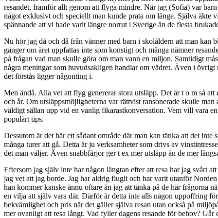
resandet, framför allt genom att flyga mindre. När jag (Sofia) var barn 
något exklusivt och speciellt man kunde prata om länge. Själva åkte vi 
spännande att vi hade varit längre norrut i Sverige än de flesta brukade å
Nu hör jag då och då från vänner med barn i skolåldern att man kan bli 
gånger om året uppfattas inte som konstigt och många nämner resande 
på frågan vad man skulle göra om man vann en miljon. Samtidigt måste
några meningar som huvudsakligen handlar om vädret. Även i övrigt myc
det förstås ligger någonting i.
Men ändå. Alla vet att flyg genererar stora utsläpp. Det är t o m så at
och år. Om utsläppsmöjligheterna var rättvist ransonerade skulle man 
väldigt
sällan upp vid en vanlig fikarastkonversation.
Vem vill vara en
populärt tips.
Dessutom är det här
ett sådant område där man kan tänka att det inte sp
många turer att gå. Detta är ju verksamheter som drivs av vinstintresse
det man väljer. Även snabbfärjor ger t ex mer utsläpp än de mer lång
Eftersom jag själv inte har någon längtan efter att resa har jag svårt a
jag vet att jag borde. Jag har aldrig flugit och har varit utanför Nord
han kommer kanske ännu oftare än jag att tänka på de här frågorna när 
en vilja att själv vara där. Därför är detta inte alls någon uppoffring 
bekvämlighet och pris när det gäller själva resan utan också på miljö
mer ovanligt att resa långt. Vad fyller
dagens resande
för behov? Går de