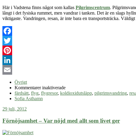
Här i Vadstena finns något som kallas
Pilgrimscentrum
. Pilgrimsvand
långt i det fysiska rummet, men vandrar i tanken. Det är en slags hylln
viktigaste. Vandringen, resan, är inte bara en transportsträcka. Väldigt 
Facebook
Twitter
Pinterest
LinkedIn
Email
Övrigt
för
Kommentarer inaktiverade
Att
färdsätt
,
flyg
,
flygresor
,
koldioxidutsläpp
,
pilgrimsvandring
,
res
flyga
Sofia Asthamn
mindre
29 juli, 2012
Förnöjsamhet – Var nöjd med allt som livet ger