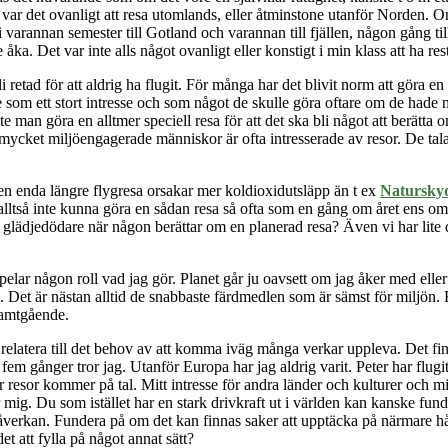
var det ovanligt att resa utomlands, eller åtminstone utanför Norden. Om 
varannan semester till Gotland och varannan till fjällen, någon gång till 
ka. Det var inte alls något ovanligt eller konstigt i min klass att ha rest
retad för att aldrig ha flugit. För många har det blivit norm att göra en
som ett stort intresse och som något de skulle göra
oftare
om de hade me
 man göra en alltmer speciell resa för att det ska bli något att berä
ket miljöengagerade människor är ofta intresserade av resor. De talar 
t en enda längre flygresa orsakar mer koldioxidutsläpp än t ex
Natursky
alltså inte kunna göra en sådan resa så ofta som en gång om året ens o
 glädjedödare
när någon berättar om en planerad resa? Även vi har lite dra
elar någon roll vad jag gör. Planet går ju oavsett om jag åker med eller 
. Det är nästan alltid de snabbaste färdmedlen som är sämst för miljön. E
samtgående.
tt relatera till det behov av att komma iväg många verkar uppleva. Det fin
en fem gånger tror jag. Utanför Europa har jag aldrig varit. Peter har f
resor kommer på tal. Mitt intresse för andra länder och kulturer och mit
för mig. Du som istället har en stark drivkraft ut i världen kan kanske fu
påverkan. Fundera på om det kan finnas saker att upptäcka på närmare h
t att fylla på något annat sätt?