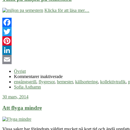
Klicka för att läsa mer…
Facebook
Twitter
Pinterest
LinkedIn
Email
Övrigt
för
Kommentarer inaktiverade
Tänk
engångsgrill
,
flygresor
,
hemester
,
källsortering
,
kollektivtrafik
,
p
på
Sofia Asthamn
miljön
30 mars, 2014
på
semestern
Att flyga mindre
Vissa saker har förändrats väldigt mycket på kort tid och ändå uppfat