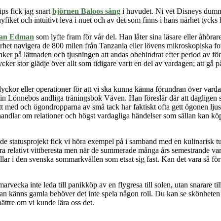
ps fick jag snart
björnen Baloos sång
i huvudet. Ni vet Disneys dumm
fiket och intuitivt leva i nuet och av det som finns i hans närhet tycks 
fan Edman
som lyfte fram för vår del. Han låter sina läsare eller åhörare
het navigera de 800 milen från Tanzania eller lövens mikroskopiska fot
ag tänker på lättnaden och tjusningen att andas obehindrat efter period av 
ycker stor glädje över allt som tidigare varit en del av vardagen; att 
ckor eller operationer för att vi ska kunna känna förundran över vardag
tin Lönnebos andliga träningsbok Väven. Han föreslår där att dagligen 
att med och ögondropparna av små tack har faktiskt ofta gett ögonen ljus
n handlar om relationer och högst vardagliga händelser som sällan kan k
de statusprojekt fick vi höra exempel på i samband med en kulinarisk tur
ra relativt vittberesta men när de summerade många års semestrande var de
r i den svenska sommarkvällen som etsat sig fast. Kan det vara så för m
vecka inte leda till panikköp av en flygresa till solen, utan snarare til
dan känns gamla behöver det inte spela någon roll. Du kan se skönheten i
ttre om vi kunde lära oss det.