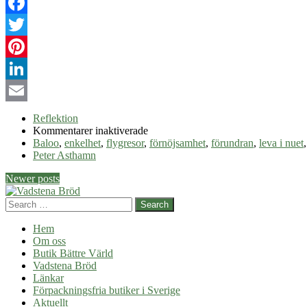
Facebook
Twitter
Pinterest
LinkedIn
Email
Reflektion
för
Kommentarer inaktiverade
Förnöjsamhet
Baloo
,
enkelhet
,
flygresor
,
förnöjsamhet
,
förundran
,
leva i nuet
–
Peter Asthamn
Var
Post
Newer posts
nöjd
med
navigation
Search
allt
som
Hem
livet
Om oss
ger
Butik Bättre Värld
Vadstena Bröd
Länkar
Förpackningsfria butiker i Sverige
Aktuellt