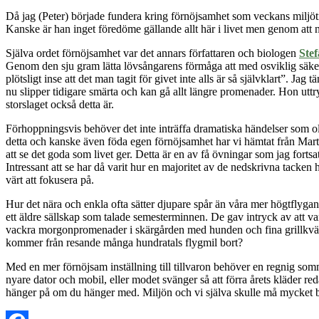
Då jag (Peter) började fundera kring förnöjsamhet som veckans miljöti
Kanske är han inget föredöme gällande allt här i livet men genom att ny
Själva ordet förnöjsamhet var det annars författaren och biologen
Ste
Genom den sju gram lätta lövsångarens förmåga att med osviklig säker
plötsligt inse att det man tagit för givet inte alls är så självklart”. J
nu slipper tidigare smärta och kan gå allt längre promenader. Hon uttr
storslaget också detta är.
Förhoppningsvis behöver det inte inträffa dramatiska händelser som oly
detta och kanske även föda egen förnöjsamhet har vi hämtat från Mar
att se det goda som livet ger. Detta är en av få övningar som jag forts
Intressant att se har då varit hur en majoritet av de nedskrivna tacke
värt att fokusera på.
Hur det nära och enkla ofta sätter djupare spår än våra mer högtflygan
ett äldre sällskap som talade semesterminnen. De gav intryck av att va
vackra morgonpromenader i skärgården med hunden och fina grillkvälla
kommer från resande många hundratals flygmil bort?
Med en mer förnöjsam inställning till tillvaron behöver en regnig sommar
nyare dator och mobil, eller modet svänger så att förra årets kläder re
hänger på om du hänger med. Miljön och vi själva skulle må mycket bä