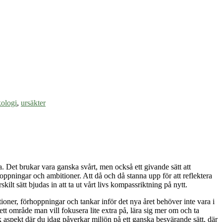
ologi
,
ursäkter
. Det brukar vara ganska svårt, men också ett givande sätt att
rhoppningar och ambitioner. Att då och då stanna upp för att reflektera
kilt sätt bjudas in att ta ut vårt livs kompassriktning på nytt.
ioner, förhoppningar och tankar inför det nya året behöver inte vara i
ett område man vill fokusera lite extra på, lära sig mer om och ta
ik aspekt där du idag påverkar miljön på ett ganska besvärande sätt, där