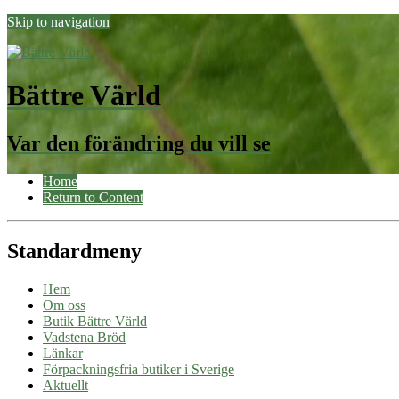
Skip to navigation
Bättre Värld
Var den förändring du vill se
Home
Return to Content
Standardmeny
Hem
Om oss
Butik Bättre Värld
Vadstena Bröd
Länkar
Förpackningsfria butiker i Sverige
Aktuellt