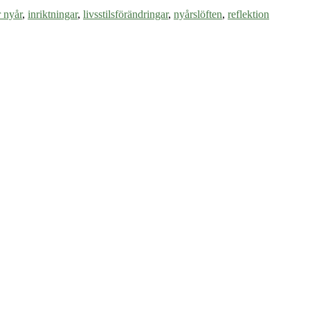
r nyår
,
inriktningar
,
livsstilsförändringar
,
nyårslöften
,
reflektion