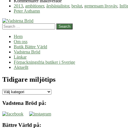
för
Kommentarer inaktiverade
Tankar
2013
,
ambitioner
,
årsbästalistor
,
beslut
,
gemensam livsväv
,
Infö
inför
Peter Asthamn
det
nya
Search
året
Hem
Om oss
Butik Bättre Värld
Vadstena Bröd
Länkar
Förpackningsfria butiker i Sverige
Aktuellt
Tidigare miljötips
Tidigare
miljötips
Vadstena Bröd på:
Bättre Värld på: