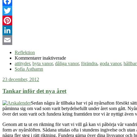
Facebook
Twitter
Pinterest
LinkedIn
Email
Reflektion
för
Kommentarer inaktiverade
När
attityder
,
byta vanor
,
dåliga vanor
,
förändra
,
goda vanor
,
hållbar
ursäkterna
Sofia Asthamn
tar
23 december, 2012
slut
–
Tankar inför det nya året
om
att
bryta
Sedan några år tillbaka har vi på nyårsafton försökt sä
vanor
påminna sig om vad som varit betydelsefullt under året som gått. Nyårsaf
över det som varit och fundera kring framtiden tror vi är nyttigt även vid
Genom att ta ut en riktning för vart vi vill gå kan vi påbörja vår van
form av nyårslöften. Sådana uttalas ofta i stundens ingivelse och utan 
några fler steg i rätt riktning. Fundera gärna över dina livsvanor och 