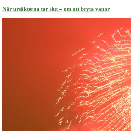
När ursäkterna tar slut – om att bryta vanor