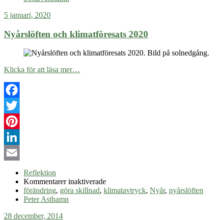
5 januari, 2020
Nyårslöften och klimatföresats 2020
Klicka för att läsa mer…
Facebook
Twitter
Pinterest
LinkedIn
Email
Reflektion
för
Kommentarer inaktiverade
Nyårslöften
förändring
,
göra skillnad
,
klimatavtryck
,
Nyår
,
nyårslöften
och
Peter Asthamn
klimatföresats
28 december, 2014
2020