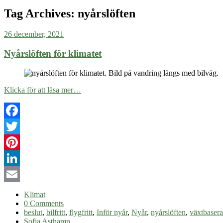
Tag Archives:
nyårslöften
26 december, 2021
Nyårslöften för klimatet
Klicka för att läsa mer…
Facebook
Twitter
Pinterest
LinkedIn
Email
Klimat
0 Comments
beslut
,
bilfritt
,
flygfritt
,
Inför nyår
,
Nyår
,
nyårslöften
,
växtbasera
Sofia Asthamn