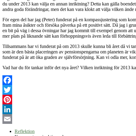
du under 2013 kan välja en annan inriktning? Detta kan gälla boendets
andra goda förändringar, men det kan vara klokt att välja
vilken ände m
För egen del har jag (Peter) funderat på en kompassjustering som kommi
fram mina åsikter och försöka påverka på ett positivt sätt. Då jag i grun
en bit på väg i dessa övningar har jag kommit till exempel genom att 
mer plats på liknande sätt kan förhoppningsvis även leda till förbättring
Tillsammans har vi funderat på om 2013 skulle kunna bli året då vi ta
som är den bästa placeringen av pensionspengarna om planeten är vikti
funderat på är att öka graden av självförsörjning. Kan vi odla mer, k
Vad har du för tankar inför det nya året? Vilken inriktning för 2013 k
Facebook
Twitter
Pinterest
LinkedIn
Email
Reflektion