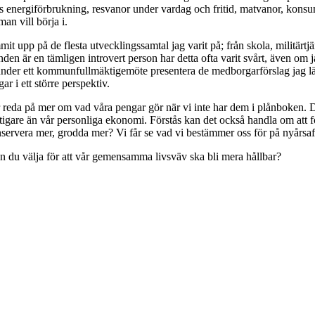
 energiförbrukning, resvanor under vardag och fritid, matvanor, konsumt
an vill börja i.
t upp på de flesta utvecklingssamtal jag varit på; från skola, militärtjä
den är en tämligen introvert person har detta ofta varit svårt, även om jag
under ett kommunfullmäktigemöte presentera de medborgarförslag jag lämn
ar i ett större perspektiv.
r reda på mer om vad våra pengar gör när vi inte har dem i plånboken. D
gare än vår personliga ekonomi. Förstås kan det också handla om att fo
onservera mer, grodda mer? Vi får se vad vi bestämmer oss för på nyårsaf
an du välja för att vår gemensamma livsväv ska bli mera hållbar?