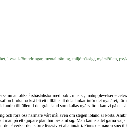
het
,
livsstilsförändringar
,
mental träning
,
miljömässigt
,
nyårslöften
,
psyk
tta samman olika årsbästalistor med bok-, musik-, matupplevelser etcetera
ton brukar också bli ett tillfälle att dela tankar inför det nya året; fö
 andra tillfällen. I det gränsland som kallas nyårsafton kan vi på ett särs
dring och röra oss närmare vårt mål även om stegen ibland är korta. Ambit
att man på ett djupare plan har bestämt sig. Man kan istället gärna välja 
hur de påverkar den större livsväv vi alla ingår i. Finns det någon specif