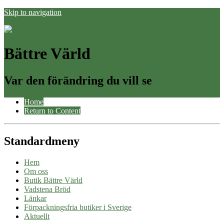
Skip to navigation
Bättre Värld
Var den förändring du vill se
Home
Return to Content
Standardmeny
Hem
Om oss
Butik Bättre Värld
Vadstena Bröd
Länkar
Förpackningsfria butiker i Sverige
Aktuellt