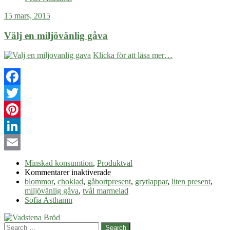
15 mars, 2015
Välj en miljövänlig gåva
Klicka för att läsa mer…
Facebook
Twitter
Pinterest
LinkedIn
Email
Minskad konsumtion
,
Produktval
för
Kommentarer inaktiverade
Välj
blommor
,
choklad
,
gåbortpresent
,
grytlappar
,
liten present
,
en
miljövänlig gåva
,
tvål marmelad
miljövänlig
Sofia Asthamn
gåva
Search