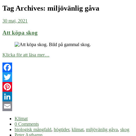
Tag Archives:
miljövänlig gåva
30 maj, 2021
Att köpa skog
Klicka för att läsa mer…
Facebook
Twitter
Pinterest
LinkedIn
Email
Klimat
0 Comments
biologisk mångfald
,
högtider
,
klimat
,
miljövänlig gåva
,
skog
Peter Asthamn