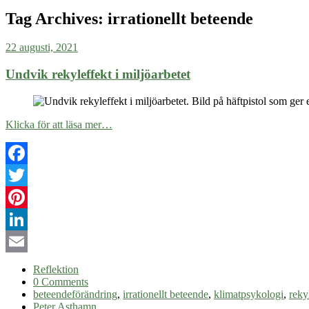
Tag Archives:
irrationellt beteende
22 augusti, 2021
Undvik rekyleffekt i miljöarbetet
Klicka för att läsa mer…
Facebook
Twitter
Pinterest
LinkedIn
Email
Reflektion
0 Comments
beteendeförändring
,
irrationellt beteende
,
klimatpsykologi
,
reky
Peter Asthamn