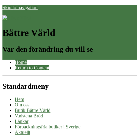
Skip to navigation
Bättre Värld
Var den förändring du vill se
Home
Return to Content
Standardmeny
Hem
Om oss
Butik Bättre Värld
Vadstena Bröd
Länkar
Förpackningsfria butiker i Sverige
Aktuellt