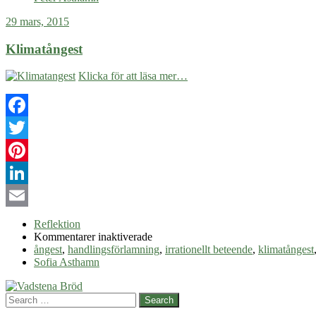
29 mars, 2015
Klimatångest
Klicka för att läsa mer…
Facebook
Twitter
Pinterest
LinkedIn
Email
Reflektion
för
Kommentarer inaktiverade
Klimatångest
ångest
,
handlingsförlamning
,
irrationellt beteende
,
klimatångest
Sofia Asthamn
Search