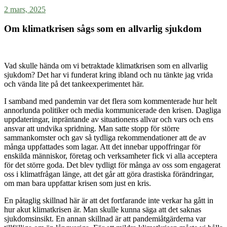
2 mars, 2025
Om klimatkrisen sågs som en allvarlig sjukdom
Vad skulle hända om vi betraktade klimatkrisen som en allvarlig
sjukdom? Det har vi funderat kring ibland och nu tänkte jag vrida
och vända lite på det tankeexperimentet här.
I samband med pandemin var det flera som kommenterade hur helt
annorlunda politiker och media kommunicerade den krisen. Dagliga
uppdateringar, inpräntande av situationens allvar och vars och ens
ansvar att undvika spridning. Man satte stopp för större
sammankomster och gav så tydliga rekommendationer att de av
många uppfattades som lagar. Att det innebar uppoffringar för
enskilda människor, företag och verksamheter fick vi alla acceptera
för det större goda. Det blev tydligt för många av oss som engagerat
oss i klimatfrågan länge, att det går att göra drastiska förändringar,
om man bara uppfattar krisen som just en kris.
En påtaglig skillnad här är att det fortfarande inte verkar ha gått in
hur akut klimatkrisen är. Man skulle kunna säga att det saknas
sjukdomsinsikt. En annan skillnad är att pandemiåtgärderna var