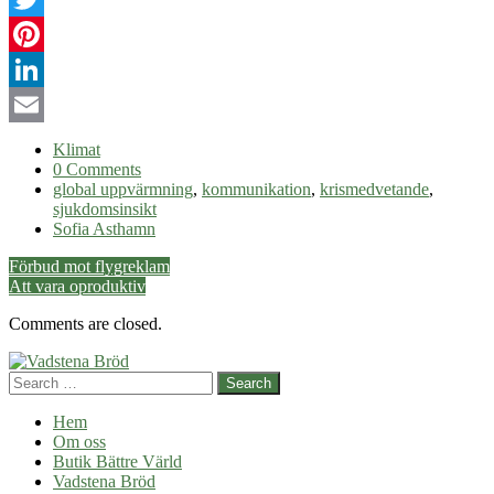
Twitter
Pinterest
LinkedIn
Email
Klimat
0 Comments
global uppvärmning
,
kommunikation
,
krismedvetande
,
sjukdomsinsikt
Sofia Asthamn
Post
Förbud mot flygreklam
Att vara oproduktiv
navigation
Comments are closed.
Search
Hem
Om oss
Butik Bättre Värld
Vadstena Bröd