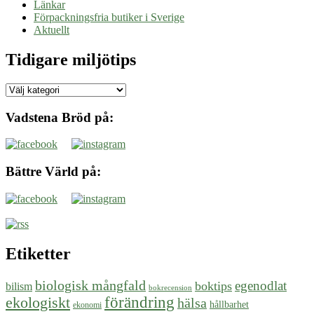
Länkar
Förpackningsfria butiker i Sverige
Aktuellt
Tidigare miljötips
Tidigare
miljötips
Vadstena Bröd på:
Bättre Värld på:
Etiketter
biologisk mångfald
egenodlat
boktips
bilism
bokrecension
ekologiskt
förändring
hälsa
hållbarhet
ekonomi