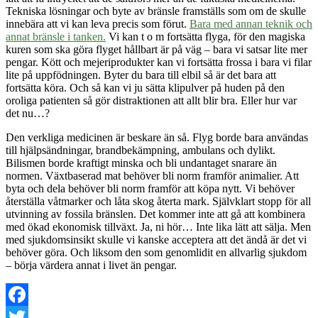
Tekniska lösningar och byte av bränsle framställs som om de skulle
innebära att vi kan leva precis som förut.
Bara med annan teknik och
annat bränsle i tanken.
Vi kan t o m fortsätta flyga, för den magiska
kuren som ska göra flyget hållbart är på väg – bara vi satsar lite mer
pengar. Kött och mejeriprodukter kan vi fortsätta frossa i bara vi filar
lite på uppfödningen. Byter du bara till elbil så är det bara att
fortsätta köra. Och så kan vi ju sätta klipulver på huden på den
oroliga patienten så gör distraktionen att allt blir bra. Eller hur var
det nu…?
Den verkliga medicinen är beskare än så. Flyg borde bara användas
till hjälpsändningar, brandbekämpning, ambulans och dylikt.
Bilismen borde kraftigt minska och bli undantaget snarare än
normen. Växtbaserad mat behöver bli norm framför animalier. Att
byta och dela behöver bli norm framför att köpa nytt. Vi behöver
återställa våtmarker och låta skog återta mark. Självklart stopp för all
utvinning av fossila bränslen. Det kommer inte att gå att kombinera
med ökad ekonomisk tillväxt. Ja, ni hör… Inte lika lätt att sälja. Men
med sjukdomsinsikt skulle vi kanske acceptera att det ändå är det vi
behöver göra. Och liksom den som genomlidit en allvarlig sjukdom
– börja värdera annat i livet än pengar.
Facebook