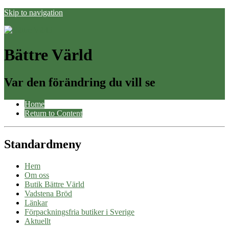
Skip to navigation
Bättre Värld
Var den förändring du vill se
Home
Return to Content
Standardmeny
Hem
Om oss
Butik Bättre Värld
Vadstena Bröd
Länkar
Förpackningsfria butiker i Sverige
Aktuellt