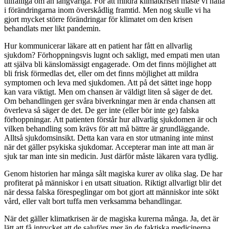
tillfälliga om än långvariga. För att mildra klimatkrisen måste vi hålla
i förändringarna inom överskådlig framtid. Men nog skulle vi ha
gjort mycket större förändringar för klimatet om den krisen
behandlats mer likt pandemin.
Hur kommunicerar läkare att en patient har fått en allvarlig
sjukdom? Förhoppningsvis lugnt och sakligt, med empati men utan
att själva bli känslomässigt engagerade. Om det finns möjlighet att
bli frisk förmedlas det, eller om det finns möjlighet att mildra
symptomen och leva med sjukdomen. Att på det sättet inge hopp
kan vara viktigt. Men om chansen är väldigt liten så säger de det.
Om behandlingen ger svåra biverkningar men är enda chansen att
överleva så säger de det. De ger inte (eller bör inte ge) falska
förhoppningar. Att patienten förstår hur allvarlig sjukdomen är och
vilken behandling som krävs för att må bättre är grundläggande.
Alltså sjukdomsinsikt. Detta kan vara en stor utmaning inte minst
när det gäller psykiska sjukdomar. Accepterar man inte att man är
sjuk tar man inte sin medicin. Just därför måste läkaren vara tydlig.
Genom historien har många sålt magiska kurer av olika slag. De har
profiterat på människor i en utsatt situation. Riktigt allvarligt blir det
när dessa falska förespeglingar om bot gjort att människor inte sökt
vård, eller valt bort tuffa men verksamma behandlingar.
När det gäller klimatkrisen är de magiska kurerna många. Ja, det är
lätt att få intrycket att de saluförs mer än de faktiska medicinerna.