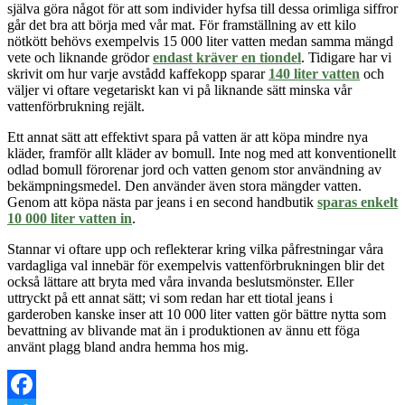
själva göra något för att som individer hyfsa till dessa orimliga siffror
går det bra att börja med vår mat. För framställning av ett kilo
nötkött behövs exempelvis 15 000 liter vatten medan samma mängd
vete och liknande grödor
endast kräver en tiondel
. Tidigare har vi
skrivit om hur varje avstådd kaffekopp sparar
140 liter vatten
och
väljer vi oftare vegetariskt kan vi på liknande sätt minska vår
vattenförbrukning rejält.
Ett annat sätt att effektivt spara på vatten är att köpa mindre nya
kläder, framför allt kläder av bomull. Inte nog med att konventionellt
odlad bomull förorenar jord och vatten genom stor användning av
bekämpningsmedel. De
n
använd
er
även stora mängder vatten.
Genom att köpa nästa par jeans i en second handbutik
sparas enkelt
10 000 liter vatten in
.
Stannar vi oftare upp och reflekterar kring vilka påfrestningar våra
vardagliga val innebär för exempelvis vattenförbrukningen blir det
också lättare att bryta med våra invanda beslutsmönster. Eller
uttryckt på ett annat sätt; vi som redan har ett tiotal jeans i
garderoben kanske inser att 10 000 liter vatten gör bättre nytta som
bevattning av blivande mat än i produktionen av ännu ett föga
använt plagg bland andra hemma hos mig.