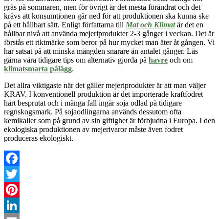
gräs på sommaren, men för övrigt är det mesta förändrat
och det
krävs att konsumtionen går ned för att produktionen ska kunna ske
på ett hållbart sätt. Enligt författarna till
Mat och Klimat
är det en
hållbar nivå att använda mejeriprodukter 2-3 gånger i veckan. Det är
förstås ett riktmärke som beror på hur mycket man äter åt gången. Vi
har satsat på att minska mängden snarare än antalet gånger.
Läs
gärna våra tidigare tips om alternativ gjorda på
havre
och om
klimatsmarta pålägg
.
Det allra viktigaste när det gäller mejeriprodukter är att man väljer
KRAV. I konventionell produktion
är det
importerade kraftfodret
hårt
besprutat och i
många
fall ingår soja odlad på tidigare
regnskogsmark. På sojaodlingarna används dessutom ofta
kemikalier som på grund av sin giftighet är förbjudna i Europa. I den
ekologiska produktionen av mejeri
varor
måste även fodret
produceras ekologiskt.
Facebook
Twitter
Pinterest