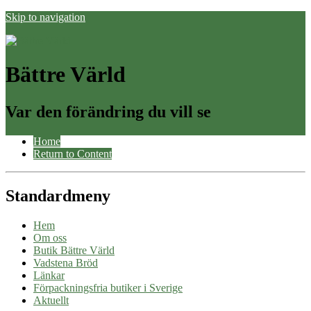
Skip to navigation
Bättre Värld
Var den förändring du vill se
Home
Return to Content
Standardmeny
Hem
Om oss
Butik Bättre Värld
Vadstena Bröd
Länkar
Förpackningsfria butiker i Sverige
Aktuellt