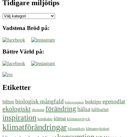
Tidigare miljötips
Tidigare
miljötips
Vadstena Bröd på:
Bättre Värld på:
Etiketter
biologisk mångfald
egenodlat
boktips
bilism
bokrecension
ekologiskt
förändring
hälsa
hållbarhet
ekonomi
inspiration
klimat
klimatavtryck
kemikalier
klimatförändringar
klimatkris
klimatpsykologi
konsumtion