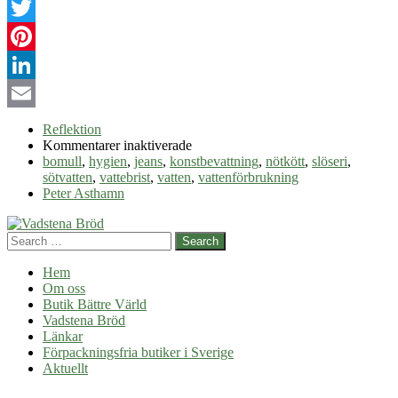
Facebook
Twitter
Pinterest
LinkedIn
Email
Reflektion
för
Kommentarer inaktiverade
Spara
bomull
,
hygien
,
jeans
,
konstbevattning
,
nötkött
,
slöseri
,
på
sötvatten
,
vattebrist
,
vatten
,
vattenförbrukning
vatten
Peter Asthamn
Search
Hem
Om oss
Butik Bättre Värld
Vadstena Bröd
Länkar
Förpackningsfria butiker i Sverige
Aktuellt