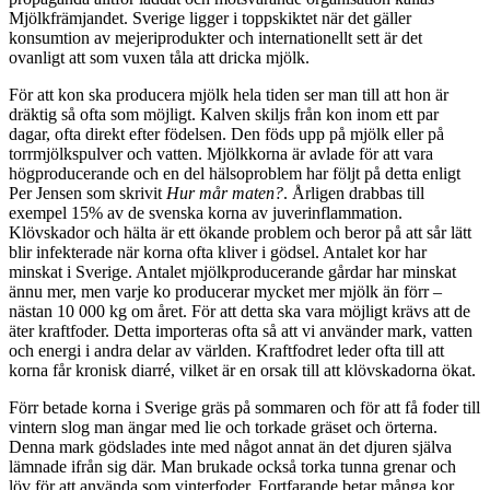
Mjölkfrämjandet. Sverige ligger i toppskiktet när det gäller
konsumtion av mejeriprodukter och internationellt sett är det
ovanligt att som vuxen tåla att dricka mjölk.
För att kon ska producera mjölk hela tiden ser man till att hon är
dräktig så ofta som möjligt. Kalven skiljs från kon inom ett par
dagar, ofta direkt efter födelsen. Den föds upp på mjölk eller på
torrmjölkspulver och vatten. Mjölkkorna är avlade för att vara
högproducerande och en del hälsoproblem har följt på detta enligt
Per Jensen som skrivit
Hur mår maten?
. Årligen drabbas till
exempel 15% av de svenska korna av juverinflammation.
Klövskador och hälta är ett ökande problem och beror på att sår lätt
blir infekterade
när korna ofta kliver i
gödsel. Antalet kor har
minskat i Sverige. Antalet mjölkproducerande gårdar har minskat
ännu mer, men varje ko producerar mycket mer mjölk än förr –
nästan 10 000 kg om året. För att detta ska vara möjligt krävs att de
äter kraftfoder.
Detta importeras ofta så att vi använder mark, vatten
och energi i andra delar av världen
. Kraftfodret leder ofta till att
korna får kronisk diarré
, vilket är en orsak till att klövskadorna ökat.
Förr betade korna i Sverige gräs på sommaren och för att få foder till
vintern slog man ängar med lie och torkade gräset och örterna.
Denna mark gödslades inte med något annat än det djuren själva
lämnade ifrån sig där. Man brukade också torka tunna grenar och
löv för att använda som vinterfoder.
Fortfarande betar många kor