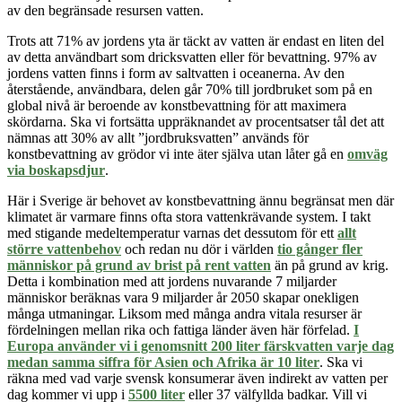
av den begränsade resursen vatten.
Trots att 71% av jordens yta är täckt av vatten är endast en liten del
av detta användbart som dricksvatten eller för bevattning. 97% av
jordens vatten finns i form av saltvatten i oceanerna. Av den
återstående, användbara, delen går 70% till jordbruket som på en
global nivå är beroende av konstbevattning för att maximera
skördarna. Ska vi fortsätta uppräknandet av procentsatser tål det att
nämnas att 30% av allt ”jordbruksvatten” används för
konstbevattning av grödor vi inte äter själva utan låter gå en
omväg
via boskapsdjur
.
Här i Sverige är behovet av konstbevattning ännu begränsat men där
klimatet är varmare finns ofta stora vattenkrävande system. I takt
med stigande medeltemperatur varnas det dessutom för ett
allt
större vattenbehov
och redan nu dör i världen
tio gånger fler
människor på grund av brist på rent vatten
än på grund av krig.
Detta i kombination med att jordens nuvarande 7 miljarder
människor beräknas vara 9 miljarder år 20
5
0 skapar onekligen
många utmaningar. Liksom med många andra vitala resurser är
fördelningen mellan rika och fattiga länder även här förfelad.
I
Europa använder vi i genomsnitt 200 liter färskvatten varje dag
medan samma siffra för Asien och Afrika är 10 liter
. Ska vi
räkna med vad varje svensk konsumerar även indirekt av vatten per
dag kommer vi upp i
5500 liter
eller 37 välfyllda badkar. Vill vi