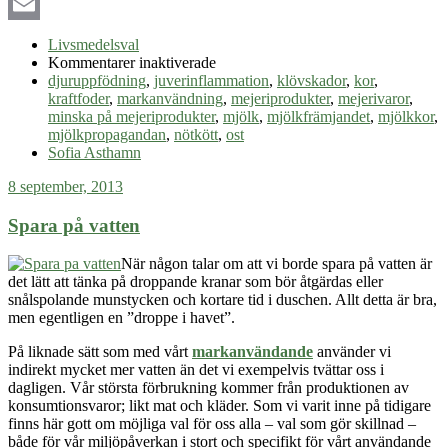
LinkedIn
Email
Livsmedelsval
för
Kommentarer inaktiverade
Mindre
djuruppfödning
,
juverinflammation
,
klövskador
,
kor
,
mejeriprodukter
kraftfoder
,
markanvändning
,
mejeriprodukter
,
mejerivaror
,
minska på mejeriprodukter
,
mjölk
,
mjölkfrämjandet
,
mjölkkor
,
mjölkpropagandan
,
nötkött
,
ost
Sofia Asthamn
8 september, 2013
Spara på vatten
När någon talar om att vi borde spara på vatten är
det lätt att tänka på droppande kranar som bör åtgärdas eller
snålspolande munstycken och kortare tid i duschen. Allt detta är bra,
men
egentligen
en ”droppe i havet”.
På liknade sätt som med vårt
markanvändande
använder vi
indirekt mycket mer vatten än det vi exempelvis tvättar oss i
dagligen. Vår största förbrukning kommer från produktionen av
konsumtionsvaror; likt mat och kläder. Som vi varit inne på tidigare
finns här gott om möjliga val för oss alla – val som gör skillnad –
både för vår miljöpåverkan i stort och specifikt för vårt användande