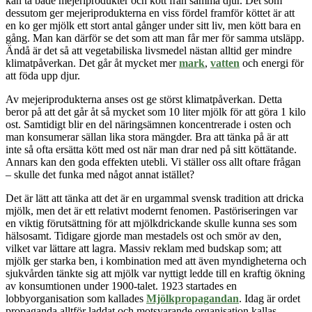
kan ta både mejeriprodukter och kött från samma djur. Det som
dessutom ger mejeriprodukterna en viss fördel framför köttet är att
en ko ger mjölk ett stort antal gånger under sitt liv, men kött bara en
gång. Man kan därför se det som att man får mer för samma utsläpp.
Ändå är det så att vegetabiliska livsmedel nästan alltid ger mindre
klimatpåverkan. Det går åt mycket mer
mark
,
vatten
och energi för
att föda upp djur.
Av mejeriprodukterna anses ost ge störst klimatpåverkan. Detta
beror på att det går åt så mycket som 10 liter mjölk för att göra 1 kilo
ost. Samtidigt blir en del näringsämnen koncentrerade i osten och
man konsumerar sällan
lika stora mängder
.
Bra att
tänka på är att
inte så ofta ersätta kött med ost när man drar ned på sitt köttätande.
Annars kan den goda effekten utebli. Vi ställer oss allt oftare frågan
– skulle det funka med något annat istället?
Det är lätt att tänka att det är en urgammal svensk tradition att dricka
mjölk, men det är ett relativt modernt fenomen. Pastöriseringen var
en viktig förutsättning för att mjölkdrickande skulle kunna ses som
hälsosamt. Tidigare gjorde man mestadels ost och smör av den,
vilket var lättare att lagra. Massiv reklam med budskap som; att
mjölk ger starka ben, i kombination med att även myndigheterna och
sjukvården tänkte sig att mjölk var nyttigt ledde till en kraftig ökning
av konsumtionen under 1900-talet. 1923 startades en
lobbyorganisation som kallades
Mjölkpropagandan
. Idag är ordet
propaganda alltför laddat och motsvarande organisation kallas