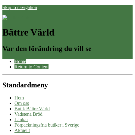
Skip to navigation
Bättre Värld
Var den förändring du vill se
Home
Return to Content
Standardmeny
Hem
Om oss
Butik Bättre Värld
Vadstena Bröd
Länkar
Förpackningsfria butiker i Sverige
Aktuellt