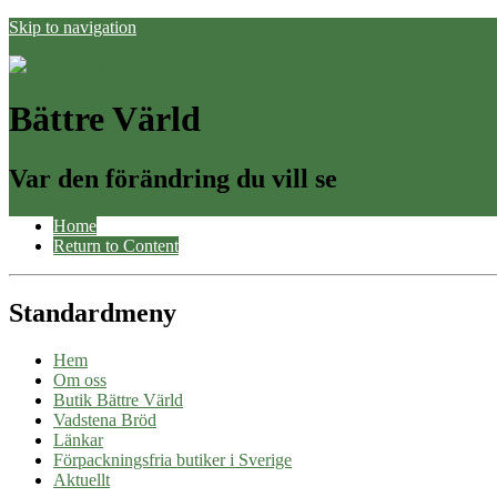
Skip to navigation
Bättre Värld
Var den förändring du vill se
Home
Return to Content
Standardmeny
Hem
Om oss
Butik Bättre Värld
Vadstena Bröd
Länkar
Förpackningsfria butiker i Sverige
Aktuellt