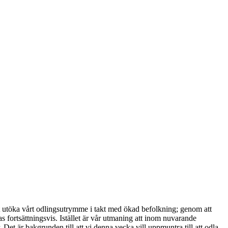
nat utöka vårt odlingsutrymme i takt med ökad befolkning; genom att
s fortsättningsvis. Istället är vår utmaning att inom nuvarande
Det är bakgrunden till att vi denna vecka vill uppmuntra till att odla