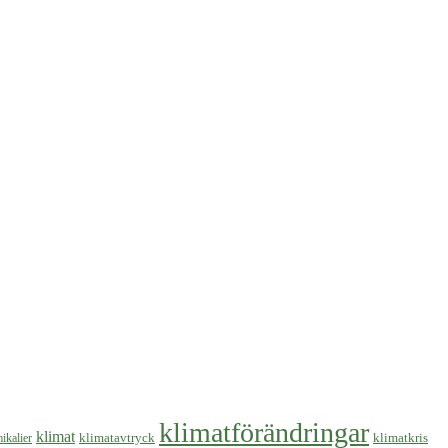
klimatförändringar
klimat
klimatavtryck
klimatkris
ikalier