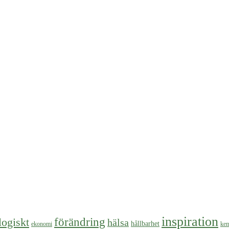
inspiration
logiskt
förändring
hälsa
hållbarhet
ekonomi
kem