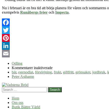
Nu i februari är en bra tid att börja planera för våren och sommarens 
exempelvis
Runåbergs fröer
och
Impecta
.
Facebook
Twitter
Pinterest
LinkedIn
Email
Odling
för
Kommentarer inaktiverade
Odla
bär
,
egenodlat
,
försörjning
,
frukt
,
giftfritt
,
grönsaker
,
jordbruk
,
k
för
Peter Asthamn
husbehov
Search
Hem
Om oss
Butik Bättre Värld