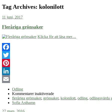
Tag Archives:
kolonilott
11 juni, 2017
Fleråriga grönsaker
Klicka för att läsa mer…
Facebook
Twitter
Pinterest
LinkedIn
Email
Odling
för
Kommentarer inaktiverade
Fleråriga
fleråriga grönsaker
,
grönsaker
,
kolonilott
,
odling
,
odlingsvärda 
grönsaker
Sofia Asthamn
27 mars, 2016