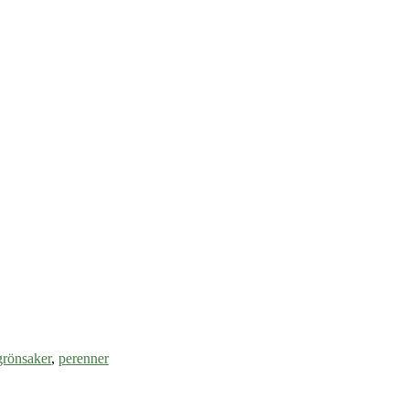
grönsaker
,
perenner