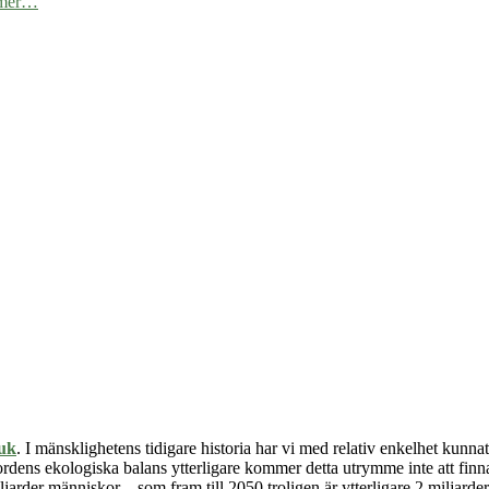
a mer…
ruk
. I mänsklighetens tidigare historia har vi med relativ enkelhet kun
ordens ekologiska balans ytterligare kommer detta utrymme inte att finna
rder människor – som fram till 2050 troligen är ytterligare 2 miljarder. 