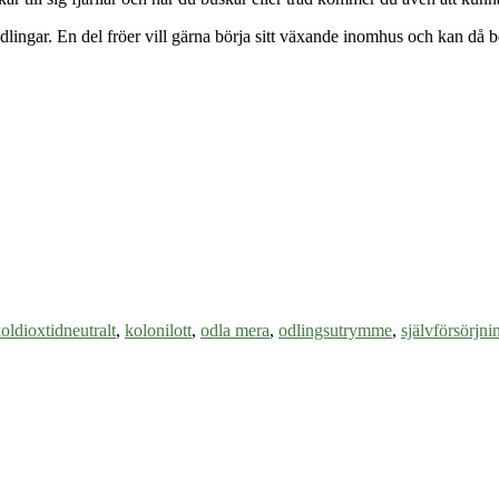
odlingar. En del fröer vill gärna börja sitt växande inomhus och kan då 
oldioxtidneutralt
,
kolonilott
,
odla mera
,
odlingsutrymme
,
självförsörjni