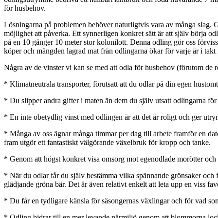
för husbehov.
Lösningarna på problemen behöver naturligtvis vara av många slag. Glob
möjlighet att påverka. Ett synnerligen konkret sätt är att själv börja o
på en 10 gånger 10 meter stor kolonilott. Denna odling gör oss förviss
köper och mängden lagrad mat från odlingarna ökar för varje år i takt
Några av de vinster vi kan se med att odla för husbehov (förutom de 
* Klimatneutrala transporter,
förutsatt att
du odlar på din egen hustomt
* Du slipper andra gifter i maten än dem du själv utsatt odlingarna f
* En inte obetydlig vinst med odlingen är att det är roligt och ger ut
* Många av oss ägnar många timmar per dag till arbete framför en d
fram utgör ett fantastiskt välgörande växelbruk för kropp och tanke.
* Genom att högst konkret visa omsorg mot egenodlade morötter och v
* När du odlar får du själv bestämma vilka spännande grönsaker och 
glädjande gröna bär. Det är även relativt enkelt att leta upp en viss fav
* Du får en tydligare känsla för säsongernas växlingar och för vad som f
* Odling bidrar till en mer levande närmiljö genom att blommorna locka