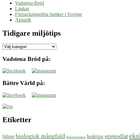
Vadstena Bröd
Länkar
Förpackningsfria butiker i Sverige
Aktuellt
Tidigare miljötips
Tidigare
miljötips
Vadstena Bröd på:
Bättre Värld på:
Etiketter
eko
biologisk mångfald
egenodlat
boktips
bilism
bokrecension