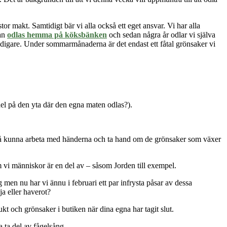
r makt. Samtidigt bär vi alla också ett eget ansvar. Vi har alla
kan
odlas hemma på köksbänken
och sedan några år odlar vi själva
tidigare. Under sommarmånaderna är det endast ett fåtal grönsaker vi
del på den yta där den egna maten odlas?).
då kunna arbeta med händerna och ta hand om de grönsaker som växer
vi människor är en del av – såsom Jorden till exempel.
ing men nu har vi
ännu
i februari ett par infrysta påsar av dessa
ja eller haverot?
ukt och grönsaker i butiken när dina egna har tagit slut.
 ta del av fågelsång.