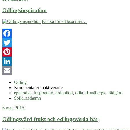
Odlingsinspiration
Klicka för att läsa mer…
Facebook
Twitter
Pinterest
LinkedIn
Email
Odling
för
Kommentarer inaktiverade
Odlingsinspiration
egenodlat
,
inspiration
,
kolonilott
,
odla
,
Runåbergs
,
trädgård
Sofia Asthamn
6 maj, 2015
Odlingsvärd frukt och odlingsvärda bär