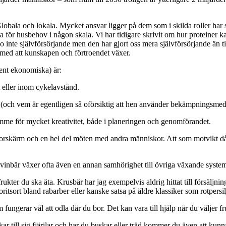
ala och lokala. Mycket ansvar ligger på dem som i skilda roller har sto
dla för husbehov i någon skala. Vi har tidigare skrivit om hur proteiner 
o inte självförsörjande men den har gjort oss mera självförsörjande än 
 med att kunskapen och förtroendet växer.
rent ekonomiska) är:
 eller inom cykelavstånd.
ör (och vem är egentligen så oförsiktig att hen använder bekämpningsme
rymme för mycket kreativitet, både i planeringen och genomförandet.
atorskärm och en hel del möten med andra människor. Att som motvikt 
inbär växer ofta även en annan samhörighet till övriga växande system 
frukter du
ska
äta. Krusbär har jag exempelvis aldrig hittat till försäljn
oritsort bland rabarber eller kanske satsa på äldre klassiker som rotpersil
ungerar väl att odla där du bor. Det kan vara till hjälp när du väljer fr
r till sig fjärilar och har du buskar eller träd kommer du även att kunna