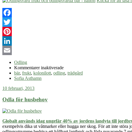
Klicka för att läs
Facebook
Twitter
Pinterest
LinkedIn
Email
Odling
för
Kommentarer inaktiverade
Odlingsvärd
bär
,
frukt
,
kolonilott
,
odling
,
trädgård
frukt
Sofia Asthamn
och
10 februari, 2013
odlingsvärda
bär
Odla för husbehov
Globalt används idag ungefär 40% av jordens landyta till jordb
exempelvis dika ut våtmarker eller hugga ner skog. För att inte störa j
odlingsutrymme bedriva ett hållbart lantbruk och föda nuvarande 7 milja