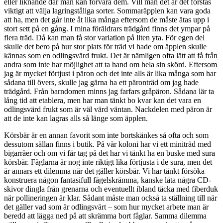
eller liknande där man kan förvara dem. Vill man det är det förstås
viktigt att välja lagringståliga sorter. Sommaräpplen kan vara goda
att ha, men det går inte åt lika många eftersom de måste ätas upp i
stort sett på en gång. I mina föräldrars trädgård finns det ympar på
flera träd. Då kan man få stor variation på liten yta. För egen del
skulle det bero på hur stor plats för träd vi hade om äpplen skulle
kännas som en odlingsvärd frukt. Det är nämligen ofta lätt att få från
andra som inte har möjlighet att ta hand om hela sin skörd. Eftersom
jag är mycket förtjust i päron och det inte alls är lika många som har
sådana till övers, skulle jag gärna ha ett päronträd om jag hade
trädgård. Från barndomen minns jag farfars gråpäron. Sådana lär ta
lång tid att etablera, men har man tänkt bo kvar kan det vara en
odlingsvärd frukt som är väl värd väntan. Nackdelen med päron är
att de inte kan lagras alls så länge som äpplen.
Körsbär är en annan favorit som inte bortskänkes så ofta och som
dessutom sällan finns i butik. På vår koloni har vi ett miniträd med
bigarråer och om vi får tag på det har vi tänkt ha en buske med sura
körsbär. Fåglarna är nog inte riktigt lika förtjusta i de sura, men det
är annars ett dilemma när det gäller körsbär. Vi har tänkt försöka
konstruera någon fantasifull fågelskrämma, kanske låta några CD-
skivor dingla från grenarna och eventuellt ibland täcka med fiberduk
när pollineringen är klar. Sådant måste man också ta ställning till när
det gäller vad som är odlingsvärt – som hur mycket arbete man är
beredd att lägga ned på att skrämma bort fåglar. Samma dilemma