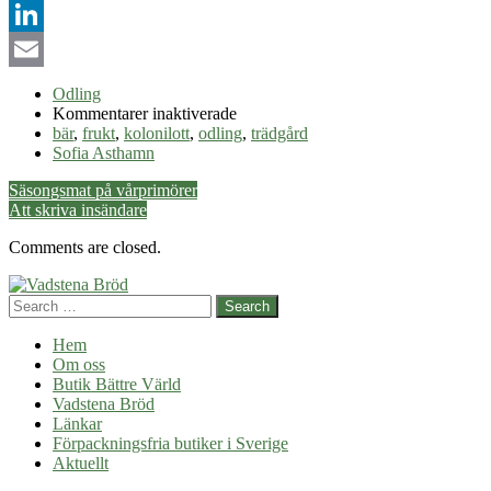
Pinterest
LinkedIn
Email
Odling
för
Kommentarer inaktiverade
Odlingsvärd
bär
,
frukt
,
kolonilott
,
odling
,
trädgård
frukt
Sofia Asthamn
och
Post
Säsongsmat på vårprimörer
odlingsvärda
Att skriva insändare
bär
navigation
Comments are closed.
Search
Hem
Om oss
Butik Bättre Värld
Vadstena Bröd
Länkar
Förpackningsfria butiker i Sverige
Aktuellt