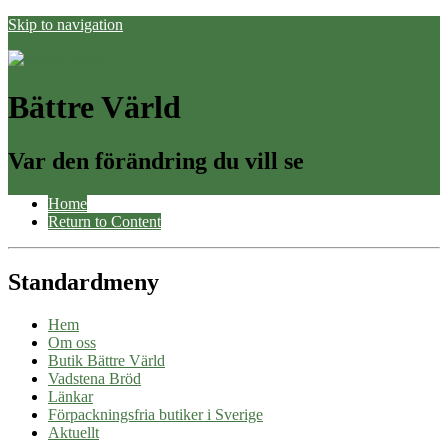
Skip to navigation
Bättre Värld
Var den förändring du vill se
Home
Return to Content
Standardmeny
Hem
Om oss
Butik Bättre Värld
Vadstena Bröd
Länkar
Förpackningsfria butiker i Sverige
Aktuellt