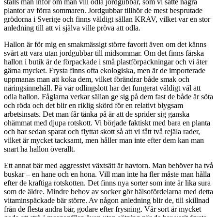
ställs man inför om man vill odla jordgubbar, som vi satte några
plantor av förra sommaren. Jordgubbar tillhör de mest besprutade
grödorna i Sverige och finns väldigt sällan KRAV, vilket var en stor
anledning till att vi själva ville pröva att odla.
Hallon är för mig en smakmässigt större favorit även om det känns
svårt att vara utan jordgubbar till midsommar. Om det finns färska
hallon i butik är de förpackade i små plastförpackningar och vi äter
gärna mycket. Frysta finns ofta ekologiska, men är de importerade
uppmanas man att koka dem, vilket förändrar både smak och
näringsinnehåll. På vår odlingslott har det fungerat väldigt väl att
odla hallon. Fåglarna verkar sällan ge sig på dem fast de både är söta
och röda och det blir en riklig skörd för en relativt blygsam
arbetsinsats. Det man får tänka på är att de sprider sig ganska
ohämmat med djupa rotskott. Vi började faktiskt med bara en planta
och har sedan sparat och flyttat skott så att vi fått två rejäla rader,
vilket är mycket tacksamt, men håller man inte efter dem kan man
snart ha hallon överallt.
Ett annat bär med aggressivt växtsätt är havtorn. Man behöver ha två
buskar – en hane och en hona. Vill man inte ha fler måste man hålla
efter de kraftiga rotskotten. Det finns nya sorter som inte är lika sura
som de äldre. Mindre behov av socker gör hälsofördelarna med detta
vitaminspäckade bär större. Av någon anledning blir de, till skillnad
från de flesta andra bär, godare efter frysning. Vår sort är mycket