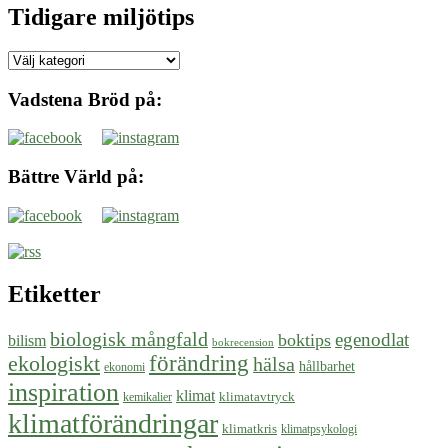
Tidigare miljötips
Tidigare
miljötips
Vadstena Bröd på:
Bättre Värld på:
Etiketter
biologisk mångfald
egenodlat
boktips
bilism
bokrecension
ekologiskt
förändring
hälsa
hållbarhet
ekonomi
inspiration
klimat
klimatavtryck
kemikalier
klimatförändringar
klimatkris
klimatpsykologi