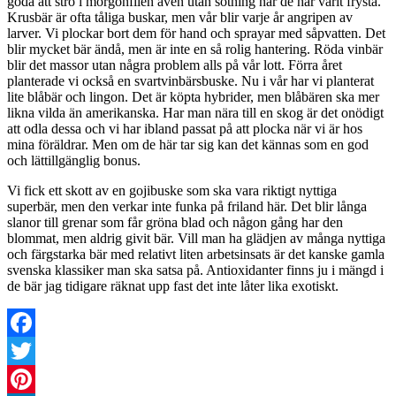
goda att strö i morgonfilen även utan sötning när de har varit frysta.
Krusbär är ofta tåliga buskar, men vår blir varje år angripen av
larver. Vi plockar bort dem för hand och sprayar med såpvatten. Det
blir mycket bär ändå, men är inte en så rolig hantering. Röda vinbär
blir det massor utan några problem alls på vår lott. Förra året
planterade vi också en svartvinbärsbuske. Nu i vår har vi planterat
lite blåbär och lingon. Det är köpta hybrider, men blåbären ska mer
likna vilda än amerikanska. Har man nära till en skog är det onödigt
att odla dessa och vi har ibland passat på att plocka när vi är hos
mina föräldrar. Men om de här tar sig kan det kännas som en god
och lättillgänglig bonus.
Vi fick ett skott av en gojibuske som ska vara riktigt nyttiga
superbär, men den verkar inte funka på friland här. Det blir långa
slanor till grenar som får gröna blad och någon gång har den
blommat, men aldrig givit bär. Vill man ha glädjen av många nyttiga
och färgstarka bär med relativt liten arbetsinsats är det kanske gamla
svenska klassiker man ska satsa på. Antioxidanter finns ju i mängd i
de bär jag tidigare räknat upp fast det inte låter lika exotiskt.
Facebook
Twitter