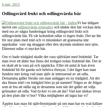
6 maj, 2015
Odlingsvärd frukt och odlingsvärda bär
Vi har tidigare
skrivit om
odlingsvärda grönsaker
och tänkte den här veckan dela
med oss av några funderingar kring odlingsvärd frukt och
odlingsvärda bär. På vår kolonilott odlar vi ingen frukt. Det tar lite
för stor plats med träd och vi misstänker att grannarna inte
uppskattar vare sig skuggan eller den skymda utsikten mot sjön.
Däremot odlar vi mycket bär.
Om vi hade trädgård skulle det vara självklart med fruktträd. Tar
man över ett äldre hus finns det troligen redan fruktträd där. Det är
en skatt att ta vara på och upptäcka. Efter ett antal år kan även
fruktträd bli för gamla och behöva förnyas. I det läget kan man
fundera mer kring vad man själv är intresserad av att odla.
Detsamma gäller förstås om man anlägger en ny trädgård. Att det
ska finnas träd i en trädgård hörs ju på namnet! Några av de frågor
som är bra att ställa sig är desamma som när det gäller att välja
grönsaker att odla. Vad tycker vi om att äta? Vad kan tänkas trivas
på den plats där vi bor? Vilka möjligheter att lagra har vi?
Äpplen kan man bli självförsörjande på om man har en sval källare