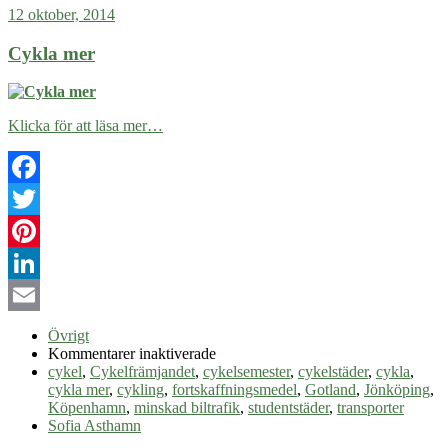
12 oktober, 2014
Cykla mer
Klicka för att läsa mer…
Facebook
Twitter
Pinterest
LinkedIn
Email
Övrigt
för
Kommentarer inaktiverade
Cykla
cykel
,
Cykelfrämjandet
,
cykelsemester
,
cykelstäder
,
cykla
,
mer
cykla mer
,
cykling
,
fortskaffningsmedel
,
Gotland
,
Jönköping
,
Köpenhamn
,
minskad biltrafik
,
studentstäder
,
transporter
Sofia Asthamn