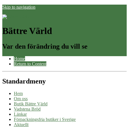
Skip to navigation
Bättre Värld
Var den förändring du vill se
Home
Return to Content
Standardmeny
Hem
Om oss
Butik Bättre Värld
Vadstena Bröd
Länkar
Förpackningsfria butiker i Sverige
Aktuellt