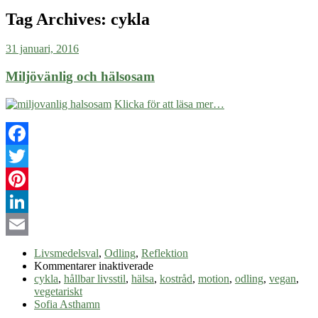
Tag Archives:
cykla
31 januari, 2016
Miljövänlig och hälsosam
Klicka för att läsa mer…
Facebook
Twitter
Pinterest
LinkedIn
Email
Livsmedelsval
,
Odling
,
Reflektion
för
Kommentarer inaktiverade
Miljövänlig
cykla
,
hållbar livsstil
,
hälsa
,
kostråd
,
motion
,
odling
,
vegan
,
och
vegetariskt
hälsosam
Sofia Asthamn