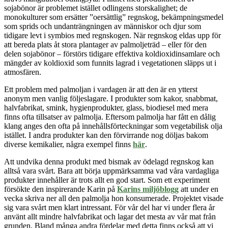
sojabönor är problemet istället odlingens storskalighet; de
monokulturer som ersätter ”oersättlig” regnskog, bekämpningsmedel
som sprids och undanträngningen av människor och djur som
tidigare levt i symbios med regnskogen. När regnskog eldas upp för
att bereda plats åt stora plantager av palmoljeträd – eller för den
delen sojabönor – förstörs tidigare effektiva koldioxidinsamlare och
mängder av koldioxid som funnits lagrad i vegetationen släpps ut i
atmosfären.
Ett problem med palmoljan i vardagen är att den är en ytterst
anonym men vanlig följeslagare. I produkter som kakor, snabbmat,
halvfabrikat, smink, hygienprodukter, glass, biodiesel med mera
finns ofta tillsatser av palmolja. Eftersom palmolja har fått en dålig
klang
anges
den ofta på innehållsförteckningar som vegetabilisk olja
istället. I andra produkter kan den förvirrande nog döljas bakom
diverse kemikalier, några exempel finns
här
.
Att undvika denna produkt med bismak av ödelagd regnskog kan
alltså vara svårt. Bara att börja uppmärksamma vad våra vardagliga
produkter innehåller är trots allt en god start. Som ett experiment
försökte den inspirerande Karin på
Karins miljöblogg
att under en
vecka skriva ner all den palmolja hon konsumerade. Projektet visade
sig vara svårt men klart intressant
.
För vår del har vi under flera år
använt allt mindre halvfabrikat och lagar
det mesta
av vår mat från
grunden. Bland många andra fördelar med detta finns också att vi