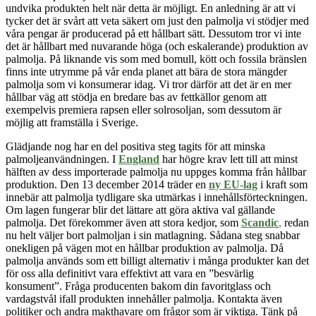
undvika produkten helt när detta är möjligt. En anledning är att vi
tycker det är svårt att veta säkert om just den palmolja vi stödjer med
våra pengar är producerad på ett hållbart sätt. Dessutom tror vi inte
det är hållbart med nuvarande höga (och eskalerande) produktion av
palmolja. På liknande vis som med bomull, kött och fossila bränslen
finns inte utrymme på vår enda planet att bära de stora mängder
palmolja som vi konsumerar idag. Vi tror därför att det är en mer
hållbar väg att stödja en bredare bas av fettkällor genom att
exempelvis premiera rapsen eller solrosoljan, som dessutom är
möjlig att framställa i Sverige.
Glädjande nog har en del positiva steg tagits för att minska
palmoljeanvändningen. I
England
har högre krav lett till att minst
hälften av dess importerade palmolja nu uppges komma från hållbar
produktion. Den 13 december 2014 träder en
ny EU-lag
i kraft som
innebär att palmolja tydligare ska utmärkas i innehållsförteckningen.
Om lagen fungerar blir det lättare att göra aktiva val gällande
palmolja. Det förekommer även att stora kedjor, som
Scandic
,
redan
nu helt väljer bort palmoljan i sin matlagning. Sådana steg snabbar
onekligen på vägen mot en hållbar produktion av palmolja. Då
palmolja används som ett billigt alternativ i många produkter kan det
för oss alla definitivt vara effektivt att vara en ”besvärlig
konsument”. Fråga producenten bakom din favoritglass och
vardagstvål ifall produkten innehåller palmolja. Kontakta även
politiker och andra makthavare om frågor som är viktiga. Tänk på