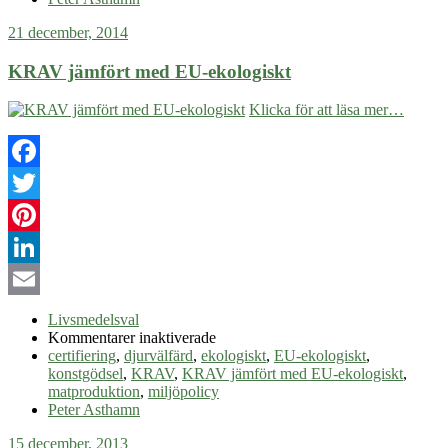
21 december, 2014
KRAV jämfört med EU-ekologiskt
Klicka för att läsa mer…
Facebook
Twitter
Pinterest
LinkedIn
Email
Livsmedelsval
för
Kommentarer inaktiverade
KRAV
certifiering
,
djurvälfärd
,
ekologiskt
,
EU-ekologiskt
,
jämfört
konstgödsel
,
KRAV
,
KRAV jämfört med EU-ekologiskt
,
med
matproduktion
,
miljöpolicy
EU-
Peter Asthamn
ekologiskt
15 december, 2013