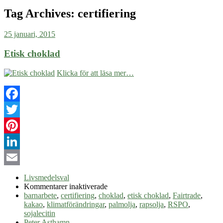
Tag Archives:
certifiering
25 januari, 2015
Etisk choklad
Klicka för att läsa mer…
Facebook
Twitter
Pinterest
LinkedIn
Email
Livsmedelsval
för
Kommentarer inaktiverade
Etisk
barnarbete
,
certifiering
,
choklad
,
etisk choklad
,
Fairtrade
,
choklad
kakao
,
klimatförändringar
,
palmolja
,
rapsolja
,
RSPO
,
sojalecitin
Peter Asthamn