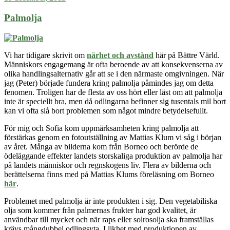
Palmolja
Vi har tidigare skrivit om
närhet och avstånd
här på Bättre Värld.
Människors
engagemang är ofta beroende av att konsekvenserna av
olika handlingsalternativ
går att se i
den närmaste omgivningen
. När
jag (Peter) började fundera kring palmolja påmindes jag om detta
fenomen. Troligen har de flesta av oss hört eller läst om att palmolja
inte är speciellt bra, men då odlingarna befinner sig tusentals mil bort
kan vi ofta slå bort problemen som något mindre betydelsefullt.
För mig och Sofia kom uppmärksamheten kring palmolja att
förstärkas genom en fotoutställning av Mattias Klum vi såg i början
av året. Många av bilderna kom från Borneo och berörde de
ödeläggande effekter landets storskaliga produktion av palmolja har
på landets människor och regnskogens liv. Flera av bilderna och
berättelserna finns med på Mattias Klums föreläsning om Borneo
här
.
Problemet med palmolja är inte produkten i sig. Den vegetabiliska
olja som kommer från palmernas frukter har god kvalitet, är
användbar till mycket och när raps eller solrosolja ska framställas
krävs mångdubbel odlingsyta. I likhet med produktionen av