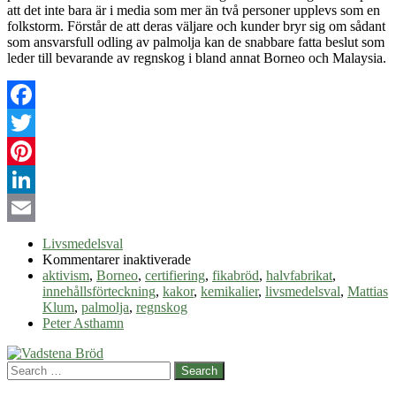
att det inte bara är i media som mer än två personer upplevs som en
folkstorm. Förstår de att deras väljare och kunder bryr sig om sådant
som ansvarsfull odling av palmolja kan de snabbare fatta beslut som
leder till bevarande av regnskog i bland annat Borneo och Malaysia.
Facebook
Twitter
Pinterest
LinkedIn
Email
Livsmedelsval
för
Kommentarer inaktiverade
Palmolja
aktivism
,
Borneo
,
certifiering
,
fikabröd
,
halvfabrikat
,
innehållsförteckning
,
kakor
,
kemikalier
,
livsmedelsval
,
Mattias
Klum
,
palmolja
,
regnskog
Peter Asthamn
Search