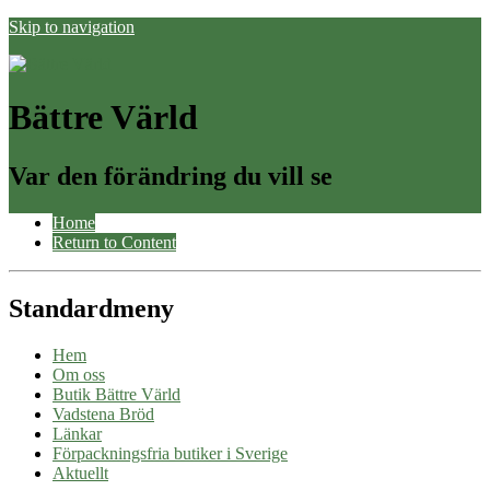
Skip to navigation
Bättre Värld
Var den förändring du vill se
Home
Return to Content
Standardmeny
Hem
Om oss
Butik Bättre Värld
Vadstena Bröd
Länkar
Förpackningsfria butiker i Sverige
Aktuellt