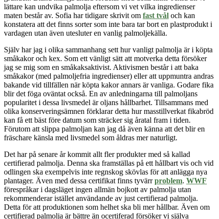
lättare kan undvika palmolja eftersom vi vet vilka ingredienser
maten består av. Sofia har tidigare skrivit om
fast tvål
och kan
konstatera att det finns sorter som inte bara tar bort en plastprodukt i
vardagen utan även utesluter en vanlig palmoljekälla.
Själv har jag i olika sammanhang sett hur vanligt palmolja är i köpta
småkakor och kex. Som ett vänligt sätt att motverka detta försöker
jag se mig som en småkaksaktivist. Aktivismen består i att baka
småkakor (med palmoljefria ingredienser) eller att uppmuntra andras
bakande vid tillfällen när köpta kakor annars är vanliga. Godare fika
blir det föga oväntat också. En av anledningarna till palmoljans
popularitet i dessa livsmedel är oljans hållbarhet. Tillsammans med
olika konserveringsämnen förklarar detta hur masstillverkat fikabröd
kan få ett bäst före datum som sträcker sig åratal fram i tiden.
Förutom att slippa palmoljan kan jag då även känna att det blir en
fräschare känsla med livsmedel som åldras mer naturligt.
Det har på senare år kommit allt fler produkter med så kallad
certifierad palmolja. Denna ska framställas på ett hållbart vis och vid
odlingen ska exempelvis inte regnskog skövlas för att anlägga nya
plantager. Även med dessa certifikat finns tyvärr
problem
.
WWF
förespråkar i dagsläget ingen allmän bojkott av palmolja utan
rekommenderar istället användande av just certifierad palmolja.
Detta för att produktionen som helhet ska bli mer hållbar. Även om
certifierad palmolja är bättre än ocertiferad försöker vi själva