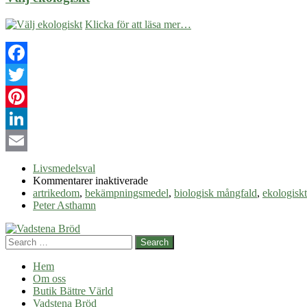
Klicka för att läsa mer…
Facebook
Twitter
Pinterest
LinkedIn
Email
Livsmedelsval
för
Kommentarer inaktiverade
Välj
artrikedom
,
bekämpningsmedel
,
biologisk mångfald
,
ekologiskt
ekologiskt
Peter Asthamn
Search
Hem
Om oss
Butik Bättre Värld
Vadstena Bröd