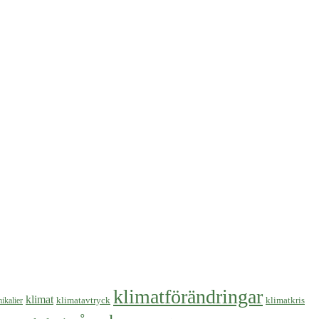
klimatförändringar
klimat
klimatavtryck
klimatkris
ikalier