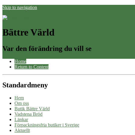
Skip to navigation
Bättre Värld
Var den förändring du vill se
Home
Return to Content
Standardmeny
Hem
Om oss
Butik Bättre Värld
Vadstena Bröd
Länkar
Förpackningsfria butiker i Sverige
Aktuellt