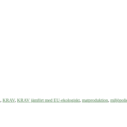
l
,
KRAV
,
KRAV jämfört med EU-ekologiskt
,
matproduktion
,
miljöpoli