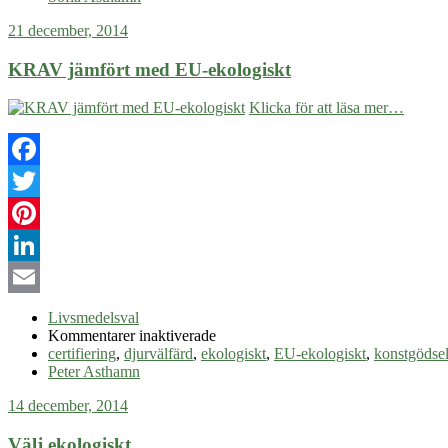
bäst
21 december, 2014
för
klimatet
KRAV jämfört med EU-ekologiskt
Klicka för att läsa mer…
Facebook
Twitter
Pinterest
LinkedIn
Email
Livsmedelsval
för
Kommentarer inaktiverade
KRAV
certifiering
,
djurvälfärd
,
ekologiskt
,
EU-ekologiskt
,
konstgödse
jämfört
Peter Asthamn
med
14 december, 2014
EU-
ekologiskt
Välj ekologiskt