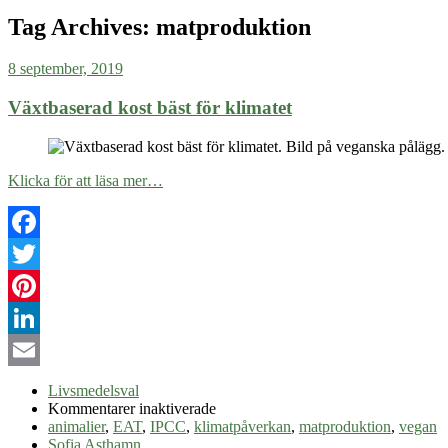
Tag Archives:
matproduktion
8 september, 2019
Växtbaserad kost bäst för klimatet
Klicka för att läsa mer…
Facebook
Twitter
Pinterest
LinkedIn
Email
Livsmedelsval
för
Kommentarer inaktiverade
Växtbaserad
animalier
,
EAT
,
IPCC
,
klimatpåverkan
,
matproduktion
,
vegan
kost
Sofia Asthamn