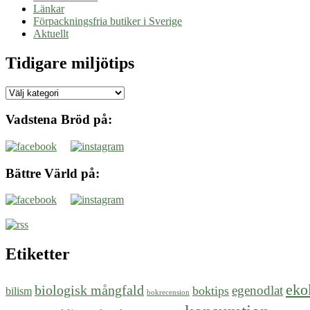
Länkar
Förpackningsfria butiker i Sverige
Aktuellt
Tidigare miljötips
Tidigare
miljötips
Vadstena Bröd på:
Bättre Värld på:
Etiketter
eko
biologisk mångfald
egenodlat
boktips
bilism
bokrecension