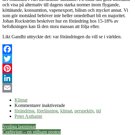
och visa på alternativ till dagens starka normer inom flygande,
köttätande, konsumtion, vapenexport, bilism och mycket annat. Vi
som gör motstånd behöver inte heller omedelbart bli en majoritet.
Johan Rockström beskriver hur en förändring hos 15-18% av
befolkningen kan få den stora massan att följa efter.
Likt Gandhi uttryckte det: var förändringen du vill se i världen.
Facebook
Twitter
Pinterest
LinkedIn
Email
Klimat
för
Kommentarer inaktiverade
Tidsfönster
förändring
,
föreläsning
,
klimat
,
perspektiv
,
tid
Peter Asthamn
Post
Synliga lagningar
Craftivism – en stillsam protest
navigation