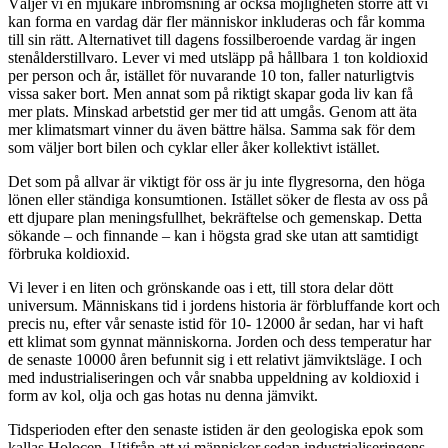
Väljer vi en mjukare inbromsning är också möjligheten större att vi
kan forma en vardag där fler människor inkluderas och får komma
till sin rätt. Alternativet till dagens fossilberoende vardag är ingen
stenålderstillvaro. Lever vi med utsläpp på hållbara 1 ton koldioxid
per person och år, istället för nuvarande 10 ton, faller naturligtvis
vissa saker bort. Men annat som på riktigt skapar goda liv kan få
mer plats. Minskad arbetstid ger mer tid att umgås. Genom att äta
mer klimatsmart vinner du även bättre hälsa. Samma sak för dem
som väljer bort bilen och cyklar eller åker kollektivt istället.
Det som på allvar är viktigt för oss är ju inte flygresorna, den höga
lönen eller ständiga konsumtionen. Istället söker de flesta av oss på
ett djupare plan meningsfullhet, bekräftelse och gemenskap. Detta
sökande – och finnande – kan i högsta grad ske utan att samtidigt
förbruka koldioxid.
Vi lever i en liten och grönskande oas i ett, till stora delar dött
universum. Människans tid i jordens historia är förbluffande kort och
precis nu, efter vår senaste istid för 10- 12000 år sedan, har vi haft
ett klimat som gynnat människorna. Jorden och dess temperatur har
de senaste 10000 åren befunnit sig i ett relativt jämviktsläge. I och
med industrialiseringen och vår snabba uppeldning av koldioxid i
form av kol, olja och gas hotas nu denna jämvikt.
Tidsperioden efter den senaste istiden är den geologiska epok som
kallas Holocen. Utifrån att vi människor sedan industrialiseringens