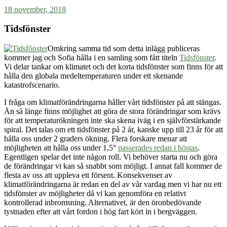
18 november, 2018
Tidsfönster
Omkring samma tid som detta inlägg publiceras
kommer jag och Sofia hålla i en samling som fått titeln
Tidsfönster
.
Vi delar tankar om klimatet och det korta tidsfönster som finns för att
hålla den globala medeltemperaturen under ett skenande
katastrofscenario.
I fråga om klimatförändringarna håller vårt tidsfönster på att stängas.
Än så länge finns möjlighet att göra de stora förändringar som krävs
för att temperaturökningen inte ska skena iväg i en självförstärkande
spiral. Det talas om ett tidsfönster på 2 år, kanske upp till 23 år för att
hålla oss under 2 graders ökning. Flera forskare menar att
möjligheten att hålla oss under 1,5°
passerades redan i höstas
.
Egentligen spelar det inte någon roll. Vi behöver starta nu och göra
de förändringar vi kan så snabbt som möjligt. I annat fall kommer de
flesta av oss att uppleva ett försent. Konsekvenser av
klimatförändringarna är redan en del av vår vardag men vi har nu ett
tidsfönster av möjligheter då vi kan genomföra en relativt
kontrollerad inbromsning. Alternativet, är den öronbedövande
tystnaden efter att vårt fordon i hög fart kört in i bergväggen.