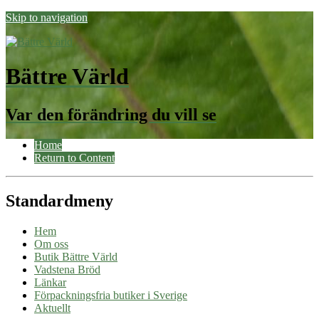
Skip to navigation
Bättre Värld
Var den förändring du vill se
Home
Return to Content
Standardmeny
Hem
Om oss
Butik Bättre Värld
Vadstena Bröd
Länkar
Förpackningsfria butiker i Sverige
Aktuellt