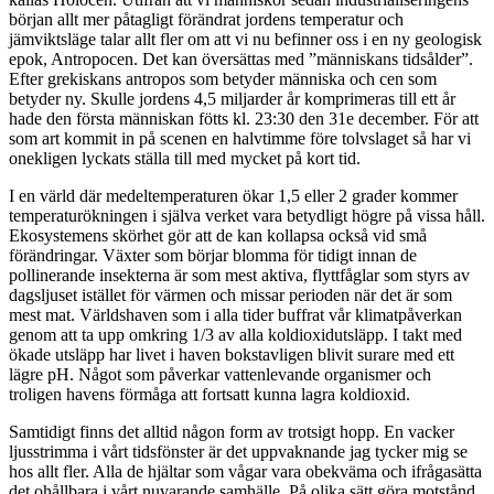
början allt mer påtagligt förändrat jordens temperatur och
jämviktsläge talar allt fler om att vi nu befinner oss i en ny geologisk
epok, Antropocen. Det kan översättas med ”människans tidsålder”.
Efter grekiskans antropos som betyder människa och cen som
betyder ny. Skulle jordens 4,5 miljarder år komprimeras till ett år
hade den första människan fötts kl. 23:30 den 31e december. För att
som art kommit in på scenen en halvtimme före tolvslaget så har vi
onekligen lyckats ställa till med mycket på kort tid.
I en värld där medeltemperaturen ökar 1,5 eller 2 grader kommer
temperaturökningen i själva verket vara betydligt högre på vissa håll.
Ekosystemens skörhet gör att de kan kollapsa också vid små
förändringar. Växter som börjar blomma för tidigt innan de
pollinerande insekterna är som mest aktiva, flyttfåglar som styrs av
dagsljuset istället för värmen och missar perioden när det är som
mest mat. Världshaven som i alla tider buffrat vår klimatpåverkan
genom att ta upp omkring 1/3 av alla koldioxidutsläpp. I takt med
ökade utsläpp har livet i haven bokstavligen blivit surare med ett
lägre pH. Något som påverkar vattenlevande organismer och
troligen havens förmåga att fortsatt kunna lagra koldioxid.
Samtidigt finns det alltid någon form av trotsigt hopp. En vacker
ljusstrimma i vårt tidsfönster är det uppvaknande jag tycker mig se
hos allt fler. Alla de hjältar som vågar vara obekväma och ifrågasätta
det ohållbara i vårt nuvarande samhälle. På olika sätt göra motstånd