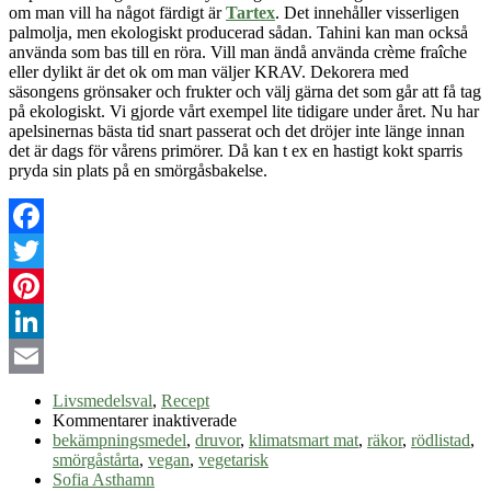
om man vill ha något färdigt är
Tartex
. Det innehåller visserligen
palmolja, men ekologiskt producerad sådan. Tahini kan man också
använda som bas till en röra. Vill man ändå använda crème fraîche
eller dylikt är det ok om man väljer KRAV. Dekorera med
säsongens grönsaker och frukter och välj gärna det som går att få tag
på ekologiskt. Vi gjorde vårt exempel lite tidigare under året. Nu har
apelsinernas bästa tid snart passerat och det dröjer inte länge innan
det är dags för vårens primörer. Då kan t ex en hastigt kokt sparris
pryda sin plats på en smörgåsbakelse.
Facebook
Twitter
Pinterest
LinkedIn
Email
Livsmedelsval
,
Recept
för
Kommentarer inaktiverade
Vegetarisk
bekämpningsmedel
,
druvor
,
klimatsmart mat
,
räkor
,
rödlistad
,
smörgåstårta
smörgåstårta
,
vegan
,
vegetarisk
Sofia Asthamn