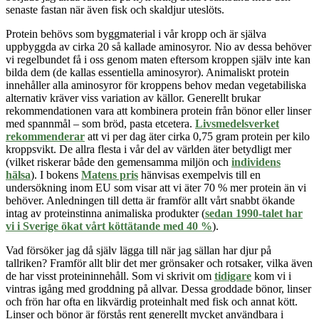
senaste fastan när även fisk och skaldjur uteslöts.
Protein behövs som byggmaterial i vår kropp och är själva
uppbyggda av cirka 20 så kallade aminosyror. Nio av dessa behöver
vi regelbundet få i oss genom maten eftersom kroppen själv inte kan
bilda dem (de kallas essentiella aminosyror). Animaliskt protein
innehåller alla aminosyror för kroppens behov medan vegetabiliska
alternativ kräver viss variation av källor. Generellt brukar
rekommendationen vara att kombinera protein från bönor eller linser
med spannmål – som bröd, pasta etcetera.
Livsmedelsverket
rekommenderar
att vi per dag äter cirka 0,75 gram protein per kilo
kroppsvikt. De allra flesta i vår del av världen äter betydligt mer
(vilket riskerar både den gemensamma miljön och
individens
hälsa
). I bokens
Matens pris
hänvisas exempelvis till en
undersökning inom EU som visar att vi äter 70 % mer protein än vi
behöver. Anledningen till detta är framför allt vårt snabbt ökande
intag av proteinstinna animaliska produkter (
sedan 1990-talet har
vi i Sverige ökat vårt köttätande med 40 %
).
Vad försöker jag då själv lägga till när jag sällan har djur på
tallriken? Framför allt blir det mer grönsaker och rotsaker, vilka även
de har visst proteininnehåll. Som vi skrivit om
tidigare
kom vi i
vintras igång med groddning på allvar. Dessa groddade bönor, linser
och frön har ofta en likvärdig proteinhalt med fisk och annat kött.
Linser och bönor är förstås rent generellt mycket användbara i