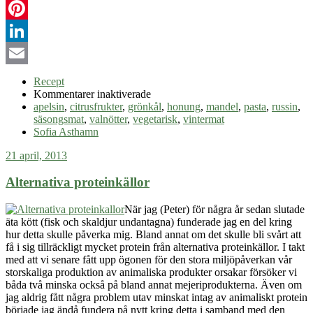
Twitter
Pinterest
LinkedIn
Email
Recept
för
Kommentarer inaktiverade
Säsongsmat
apelsin
,
citrusfrukter
,
grönkål
,
honung
,
mandel
,
pasta
,
russin
,
–
säsongsmat
,
valnötter
,
vegetarisk
,
vintermat
februarimeny
Sofia Asthamn
21 april, 2013
Alternativa proteinkällor
När jag (Peter) för några år sedan slutade
äta kött (fisk och skaldjur undantagna) funderade jag en del kring
hur detta skulle påverka mig. Bland annat om det skulle bli s
vårt att
få
i sig tillräckligt mycket protein från alternativa proteinkällor. I takt
med att vi senare fått upp ögonen för den stora miljöpåverkan vår
storskaliga produktion av animaliska produkter orsakar försöker vi
båda två minska också på bland annat mejeriprodukterna. Även om
jag aldrig fått några problem utav minskat intag av animaliskt protein
började jag ändå fundera på nytt kring detta i samband med den