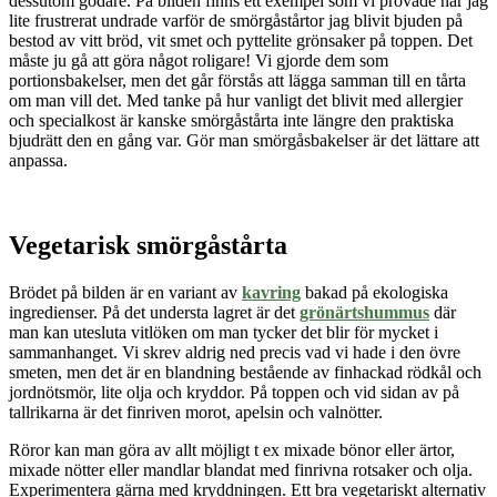
dessutom godare. På bilden finns ett exempel som vi prövade när jag
lite frustrerat undrade varför de smörgåstårtor jag blivit bjuden på
bestod av vitt bröd, vit smet och pyttelite grönsaker på toppen. Det
måste ju gå att göra något roligare! Vi gjorde dem som
portionsbakelser, men det går förstås att lägga samman till en tårta
om man vill det. Med tanke på hur vanligt det blivit med allergier
och specialkost är
kanske
smörgåstårta inte längre den praktiska
bjudrätt den en gång var. Gör man smörgåsbakelser är det lättare att
anpassa.
Vegetarisk smörgåstårta
Brödet på bilden är en variant av
kavring
bakad på ekologiska
ingredienser. På det understa lagret är det
grönärtshummus
där
man kan utesluta vitlöken om man tycker det blir för mycket i
sammanhanget. Vi skrev aldrig ned precis vad vi hade i den övre
smeten, men det är en blandning bestående av finhackad rödkål och
jordnötsmör, lite olja och kryddor. På toppen och vid sidan av på
tallrikarna är det finriven morot, apelsin och valnötter.
Röror kan man göra av allt möjligt t ex mixade bönor eller ärtor,
mixade nötter eller mandlar blandat med finrivna rotsaker och olja.
Experimentera gärna med kryddningen. Ett bra vegetariskt alternativ