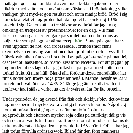
matlagningen. Jag har ibland även mixat kokta sojabönor eller
kikärtor med vatten och använt som vätskebas i brödbakning; vilket
vanligen givit mycket gott resultat och extra matigt bröd. Bröd i sig
har också relativt hög proteinhalt då mjölet har omkring 10 %
protein i sig. Genom att äta tre skivor grovt bröd får jag i mig
omkring en tredjedel av proteinbehovet för en dag. Vill man
förstärka smörgåsen ytterligare passar det bra med hummus av
baljväxter som pålägg, se gärna recept
här
. Bland påläggen har vi
även upptäckt de nöt- och fröbaserade. Jordnötssmör finns
exempelvis i en nyttig variant med bara jordnötter och havssalt. I
hälsokostbutiken finns ett bra utbud av pålägg baserade på mandel,
cashewnöt, hasselnöt, solrosfrö, sesamfrö etcetera. För att pigga upp
mig under arbetsdagen har jag oftast ett par påsar med nötter och
torkad frukt på nära håll. Bland alla fördelar dessa energikällor har
finns nötter och fröers höga proteininnehåll. Mandel består av 22 %
protein och valnötter av 14 %. Så länge jag äter relativt varierat
upplever jag i själva verket att det är svårt att äta för lite protein.
Under perioden då jag avstod från fisk och skaldjur blev det oväntat
nog inte speciellt mycket extra vanliga linser och bönor. Något jag
kom att pröva flertal gånger var däremot tofu. Tofu är en
sojaprodukt och eftersom mycket soja odlas på ett riktigt dåligt vis
och sedan används till främst kraftfoder inom djurindustrin känns det
extra motiverat att köpa denna produkt KRAV-märkt. Oftast har jag
låtit tofun förgylla grönsakswok. Ibland får den först marineras