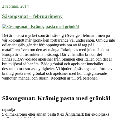
2 februari, 2014
Säsongsmat – februarimeny
Det är inte så mycket som är i säsong i Sverige i februari, men på
vår kolonilott mår grönkålen fortfarande väl under snön. Om du inte
odlar det själv går det förhoppningsvis bra att få tag på i
mat
affären
även om den av många förknippas med julen. I södra
Europa är citrusfrukterna i säsong. Där vi handlar brukar det
finnas
KRAV-odlade apelsiner från Spanien eller Italien och det
är
bra
miljöval
så här års. Både grönkål och apelsiner innehåller
dessutom massor av nyttigheter. Vi bjuder på säsongsmat i form av
krämig pasta med grönkål och apelsiner med honungsglaserade
valnötter, mandel och russin. Recepten är till två personer.
Säsongsmat: Krämig pasta med grönkål
rapsolja
5 dl makaroner eller annan pasta (t ex Änglamark har ekologisk)