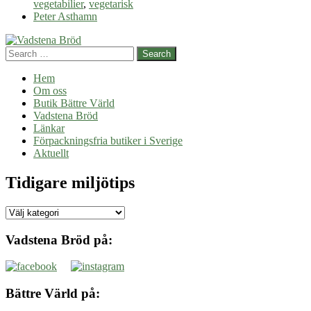
vegetabilier
,
vegetarisk
Peter Asthamn
Search
Hem
Om oss
Butik Bättre Värld
Vadstena Bröd
Länkar
Förpackningsfria butiker i Sverige
Aktuellt
Tidigare miljötips
Tidigare
miljötips
Vadstena Bröd på:
Bättre Värld på: