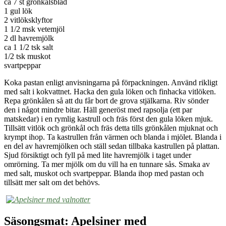
ca 7 st grönkålsblad
1 gul lök
2 vitlöksklyftor
1 1/2 msk vetemjöl
2 dl havremjölk
ca 1 1/2 tsk salt
1/2 tsk muskot
svartpeppar
Koka pastan enligt anvisningarna på förpackningen. Använd rikligt
med salt i kokvattnet. Hacka den gula löken och finhacka vitlöken.
Repa grönkålen så att du får bort de grova stjälkarna. Riv sönder
den i något mindre bitar. Häll generöst med rapsolja (ett par
matskedar) i en rymlig kastrull och fräs först den gula löken mjuk.
Tillsätt vitlök och grönkål och fräs detta tills grönkålen mjuknat och
krympt ihop. Ta kastrullen från värmen och blanda i mjölet. Blanda i
en del av havremjölken och ställ sedan tillbaka kastrullen på plattan.
Sjud försiktigt och fyll på med lite havremjölk i taget under
omrörning. Ta mer mjölk om du vill ha en tunnare sås. Smaka av
med salt, muskot och svartpeppar. Blanda ihop med pastan och
tillsätt mer salt om det behövs.
Säsongsmat: Apelsiner med