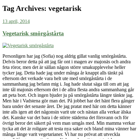
Tag Archives:
vegetarisk
13 april, 2014
Vegetarisk smörgåstårta
Personligen har jag (Sofia) nog aldrig gillat vanlig smörgåstårta.
Delvis beror detta på att jag får ont i magen av majonäs och andra
feta röror, men det är sällan någon större smakupplevelse heller
tycker jag. Detta hade jag under många år knappt alls tänkt på
eftersom det verkade vara helt ute med smörgåstårta i de
sammanhang jag befann mig i. Jag hade slutat säga till om att jag
inte tål majonäs eftersom det i de allra flesta andra sammanhang går
att peta bort. Och ingen bjuder ju på smörgåstårta längre tänkte jag.
Men här i Vadstena gör man det. På jobbet har det hänt flera gånger
bara under det senaste året. De jag pratat med här om detta känner
inte alls igen att det någonsin varit ute och nästan alla verkar älska
det. Kanske var det bara i de större städerna det försvann och för
övrigt beror det säkert på vem man umgås med. Min mamma verkar
tycka att det är roligare att testa nya saker och bland mina vänner har
många länge varit vegetarianer. Vi har nu prövat att utveckla