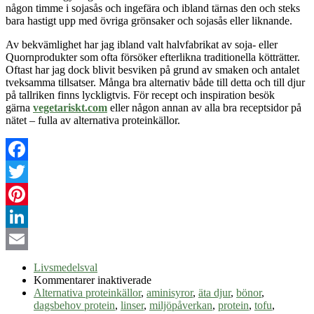
någon timme i sojasås och ingefära och ibland tärnas den och steks
bara hastigt upp med övriga grönsaker och sojasås eller liknande.
Av bekvämlighet har jag ibland valt halvfabrikat av soja- eller
Quornprodukter som ofta försöker efterlikna traditionella kötträtter.
Oftast har jag dock blivit besviken på grund av smaken och antalet
tveksamma tillsatser. Många bra alternativ både till detta och till djur
på tallriken finns lyckligtvis. För recept och inspiration besök
gärna
vegetariskt.com
eller någon annan av alla bra receptsidor på
nätet – fulla av alternativa proteinkällor.
Facebook
Twitter
Pinterest
LinkedIn
Email
Livsmedelsval
för
Kommentarer inaktiverade
Alternativa
Alternativa proteinkällor
,
aminisyror
,
äta djur
,
bönor
,
proteinkällor
dagsbehov protein
,
linser
,
miljöpåverkan
,
protein
,
tofu
,