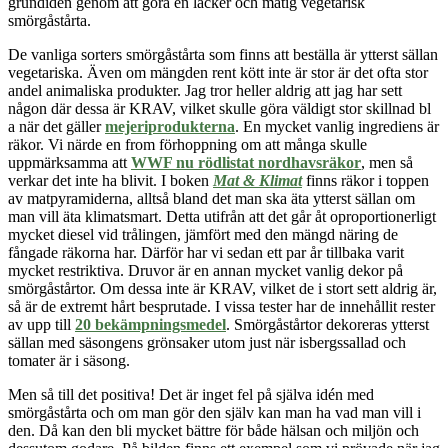
grundidén genom att göra en läcker och matig vegetarisk
smörgåstårta.
De vanliga sorters smörgåstårta som finns att beställa är ytterst sällan
vegetariska. Även om mängden rent kött inte är stor är det ofta stor
andel animaliska produkter. Jag tror heller aldrig att jag har sett
någon där dessa är KRAV, vilket skulle göra väldigt stor skillnad bl
a när det gäller
mejeriprodukterna
. En
mycket
vanlig ingrediens är
räkor. Vi närde en from förhoppning om att många skulle
uppmärksamma att
WWF nu rödlistat nordhavsräkor
, men så
verkar det inte ha blivit. I boken
Mat & Klimat
finns räkor i toppen
av matpyramiderna, alltså bland det man ska äta ytterst sällan om
man vill äta klimatsmart. Detta utifrån att det går åt oproportionerligt
mycket diesel vid trålingen, jämfört med den mängd näring de
fångade räkorna har. Därför har vi sedan ett par år tillbaka varit
mycket restriktiva. Druvor är en annan mycket vanlig dekor på
smörgåstårtor. Om dessa inte är KRAV, vilket de i stort sett aldrig är,
så är de extremt hårt besprutade. I vissa tester har de innehållit rester
av upp till
20 bekämpningsmedel
. Smörgåstårtor dekoreras ytterst
sällan med säsongens grönsaker utom just när isbergssallad och
tomater är i säsong.
Men så till det positiva! Det är inget fel på själva idén med
smörgåstårta och om man gör den själv kan man ha vad man vill i
den. Då kan den bli mycket bättre för både hälsan och miljön och