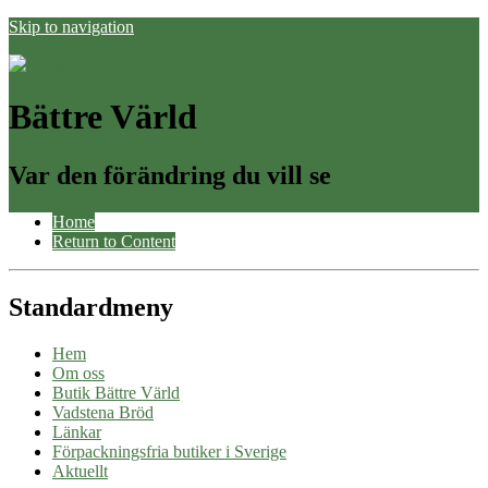
Skip to navigation
Bättre Värld
Var den förändring du vill se
Home
Return to Content
Standardmeny
Hem
Om oss
Butik Bättre Värld
Vadstena Bröd
Länkar
Förpackningsfria butiker i Sverige
Aktuellt