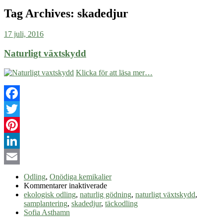
Tag Archives:
skadedjur
17 juli, 2016
Naturligt växtskydd
Klicka för att läsa mer…
Facebook
Twitter
Pinterest
LinkedIn
Email
Odling
,
Onödiga kemikalier
för
Kommentarer inaktiverade
Naturligt
ekologisk odling
,
naturlig gödning
,
naturligt växtskydd
,
växtskydd
samplantering
,
skadedjur
,
täckodling
Sofia Asthamn