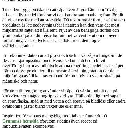
Trots den trygga vetskapen att såpa även är godkänt som ”övrig
tillsats” i livsmedel föredrar vi den i andra sammanhang framför allt
då vi tar oss för med att storstäda. Då råvarorna är förnyelsebara och
produkten är lätt nedbrytningsbar i naturen kan den vara det mest
miljösmarta sättet att hålla rent.
Njut av den behagliga doften och
glöm
tankar på att du måste ha rummet välventilerat om du även
fortsättningsvis ska lyckas lösa sudoku med den högre
svårighetsgraden.
En rekommendation är att pröva och se hur väl såpan fungerar i de
flesta rengöringssituationer. Rensa sedan ut det som blivit
överflödigt i form av miljötveksamma rengöringsmedel i städskåpet.
Lämna dessa produkter till närmaste återvinningsstation där detta
miljöfarliga avfall kan tas omhand för att undvika vidare skada på
människa och natur.
Förutom till rengöring använder vi såpa på vår kolonilott och på
krukväxter
om
något angripits av
ohyra. Häll ordentlig med såpa i
en sprayflaska, späd ut med vatten och spraya på bladlöss eller andra
ovälkomna gäster bland växter ute eller inne.
Inspiration för såpans mångsidiga möjligheter finner du på
Grummes hemsida
(förutom städtips även recept på
såpbubblevatten exempelvis).