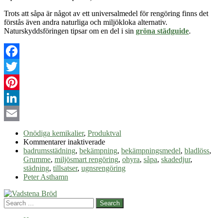
Trots att såpa är något av ett universalmedel för rengöring finns det
förstås även andra naturliga och miljökloka alternativ.
Naturskyddsföringen tipsar om en del i sin
gröna städguide
.
Facebook
Twitter
Pinterest
LinkedIn
Email
Onödiga kemikalier
,
Produktval
för
Kommentarer inaktiverade
Smells
badrumsstädning
,
bekämpning
,
bekämpningsmedel
,
bladlöss
,
like
Grumme
,
miljösmart rengöring
,
ohyra
,
såpa
,
skadedjur
,
green
städning
,
tillsatser
,
ugnsrengöring
spirit
Peter Asthamn
–
såpa
Search