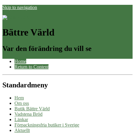
Skip to navigation
Bättre Värld
Var den förändring du vill se
Home
Return to Content
Standardmeny
Hem
Om oss
Butik Bättre Värld
Vadstena Bröd
Länkar
Förpackningsfria butiker i Sverige
Aktuellt