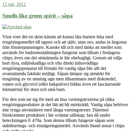
15 juli, 2012
Smells like green spirit – såpa
Visst vore det en skön känsla att kunna låta barnen leka med
rengöringsmedlet till ugnen och att själv, utan oro, andas in ångorna
från fönsterputsningen. Kanske till och med tänka att medlet som
används för
badrumsstädningen
fungerar som tillsats i fredagens
chips; även om det sistnämnda är lite obehagligt. Genom att välja
bort dyra, miljöskadliga och ofta direkt hälsovådliga
rengöringspreparat till förmån för vanlig såpa blir allt det
ovannämnda faktiskt möjligt. Såpan lämpar sig utmärkt för
rengöring av en smutsig ugn men tillsammans med diskmedel,
vatten och glycerol (eller bakpulver) bildas även ett fascinerande
lekmaterial för stora och små barn.
För den som tar sig för med att läsa varningstexterna på olika
rengöringsprodukter är det lätt att bli mörkrädd. Vanlig såpa behöver
inte tynga användaren med långa varningstexter. Däremot
förekommer produkten i lite oväntat sällskap; fast då under
beteckningen E 470a. Som denna tillsats fungerar såpan som
stabiliserings- och emulgeringsmedel. Används bland annat i chips
och andra snacks.