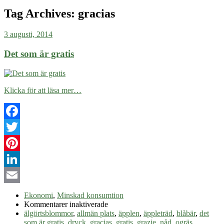
Tag Archives:
gracias
3 augusti, 2014
Det som är gratis
Klicka för att läsa mer…
Facebook
Twitter
Pinterest
LinkedIn
Email
Ekonomi
,
Minskad konsumtion
för
Kommentarer inaktiverade
Det
älgörtsblommor
,
allmän plats
,
äpplen
,
äppleträd
,
blåbär
,
det
som
som är gratis
,
dryck
,
gracias
,
gratis
,
grazie
,
nåd
,
ogräs
,