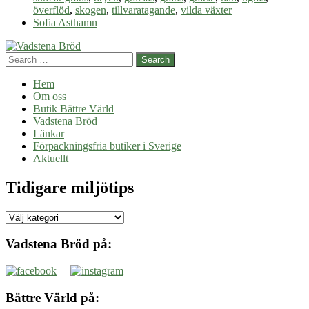
är
överflöd
,
skogen
,
tillvaratagande
,
vilda växter
gratis
Sofia Asthamn
Search
Hem
Om oss
Butik Bättre Värld
Vadstena Bröd
Länkar
Förpackningsfria butiker i Sverige
Aktuellt
Tidigare miljötips
Tidigare
miljötips
Vadstena Bröd på:
Bättre Värld på: