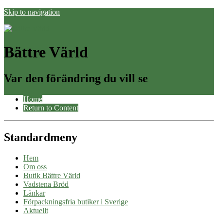
Skip to navigation
Bättre Värld
Var den förändring du vill se
Home
Return to Content
Standardmeny
Hem
Om oss
Butik Bättre Värld
Vadstena Bröd
Länkar
Förpackningsfria butiker i Sverige
Aktuellt