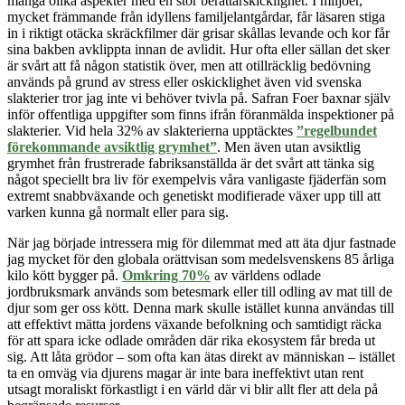
många olika aspekter med en stor berättarskicklighet. I miljöer,
mycket främmande från idyllens familjelantgårdar, får läsaren stiga
in i riktigt otäcka skräckfilmer där grisar skållas levande och kor får
sina bakben avklippta innan de avlidit. Hur ofta eller sällan det sker
är svårt att få någon statistik över, men att otillräcklig bedövning
används på grund av stress eller oskicklighet även vid svenska
slakterier tror jag inte vi behöver tvivla på. Safran Foer baxnar själv
inför offentliga uppgifter som finns ifrån föranmälda inspektioner på
slakterier. Vid hela 32% av slakterierna upptäcktes
”regelbundet
förekommande avsiktlig grymhet”
. Men även utan avsiktlig
grymhet från frustrerade fabriksanställda är det svårt att tänka sig
något speciellt bra liv för exempelvis våra vanligaste fjäderfän som
extremt snabbväxande och genetiskt modifierade växer upp till att
varken kunna gå normalt eller para sig.
När jag började intressera mig för dilemmat med att äta djur fastnade
jag mycket för den globala orättvisan som medelsvenskens 85 årliga
kilo kött bygger på.
Omkring 70%
av världens odlade
jordbruksmark används som betesmark eller till odling av mat till de
djur som ger oss kött. Denna mark skulle istället kunna användas till
att effektivt mätta jordens växande befolkning och samtidigt räcka
för att spara icke odlade områden där rika ekosystem får breda ut
sig. Att låta grödor – som ofta kan ätas direkt av människan – istället
ta en omväg via djurens magar är inte bara ineffektivt utan rent
utsagt moraliskt förkastligt i en värld där vi blir allt fler att dela på