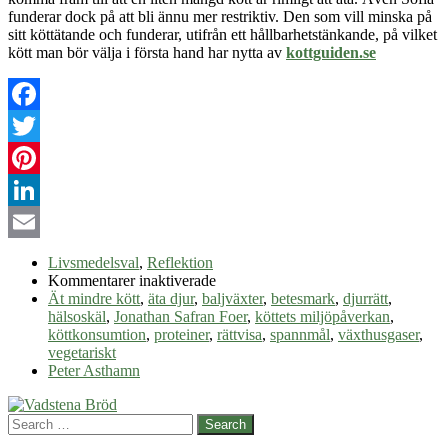
funderar dock på att bli ännu mer restriktiv. Den som vill minska på
sitt köttätande och funderar, utifrån ett hållbarhetstänkande, på vilket
kött man bör välja i första hand har nytta av
kottguiden.se
Facebook
Twitter
Pinterest
LinkedIn
Email
Livsmedelsval
,
Reflektion
för
Kommentarer inaktiverade
Ät
Ät mindre kött
,
äta djur
,
baljväxter
,
betesmark
,
djurrätt
,
mindre
hälsoskäl
,
Jonathan Safran Foer
,
köttets miljöpåverkan
,
kött
köttkonsumtion
,
proteiner
,
rättvisa
,
spannmål
,
växthusgaser
,
vegetariskt
Peter Asthamn
Search