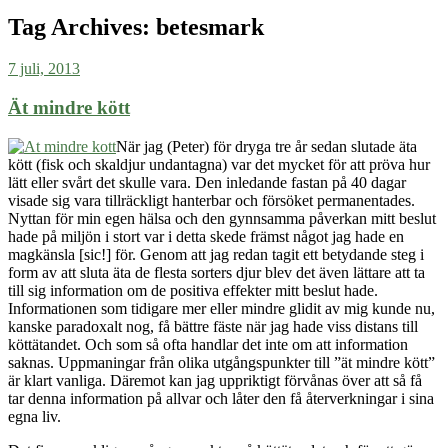
Tag Archives:
betesmark
7 juli, 2013
Ät mindre kött
När jag (Peter) för dryga tre år sedan slutade äta
kött (fisk och skaldjur undantagna) var det mycket för att pröva hur
lätt eller svårt det skulle vara. Den inledande fastan på 40 dagar
visade sig vara tillräckligt hanterbar och försöket permanentades.
Nyttan för min egen hälsa och den gynnsamma påverkan mitt beslut
hade på miljön i stort var i detta skede främst något jag hade en
magkänsla [sic!] för. Genom att jag redan tagit ett betydande steg i
form av att sluta äta de flesta sorters djur blev det även lättare att ta
till sig information om de positiva effekter mitt beslut hade.
Informationen som tidigare mer eller mindre glidit av mig kunde nu,
kanske paradoxalt nog, få bättre fäste när jag hade viss distans till
köttätandet. Och som så ofta handlar det inte om att information
saknas. Uppmaningar från olika utgångspunkter till ”ät mindre kött”
är klart vanliga. Däremot kan jag uppriktigt förvånas över att så få
tar denna information på allvar och låter den få återverkningar i sina
egna liv.