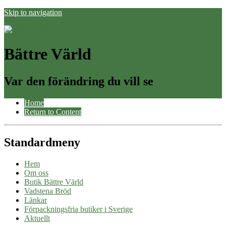
Skip to navigation
Bättre Värld
Var den förändring du vill se
Home
Return to Content
Standardmeny
Hem
Om oss
Butik Bättre Värld
Vadstena Bröd
Länkar
Förpackningsfria butiker i Sverige
Aktuellt