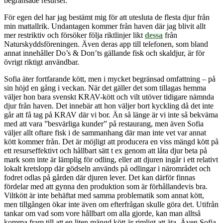
begränsade resurser.
För egen del har jag bestämt mig för att utesluta de flesta djur från
min mattallrik. Undantagen kommer från haven där jag blivit allt
mer restriktiv och försöker följa riktlinjer likt
dessa
från
Naturskyddsföreningen. Även deras app till telefonen, som bland
annat innehåller Do’s & Don’ts gällande fisk och skaldjur, är för
övrigt riktigt användbar.
Sofia äter fortfarande kött, men i mycket begränsad omfattning – på
sin höjd en gång i veckan. När det gäller det som tillagas hemma
väljer hon bara svenskt KRAV-kött och vilt utöver tidigare nämnda
djur från haven. Det innebär att hon väljer bort kyckling då det inte
går att få tag på KRAV där vi bor. Än så länge är vi inte så bekväma
med att vara ”besvärliga kunder” på restaurang, men även Sofia
väljer allt oftare fisk i de sammanhang där man inte vet var annat
kött kommer från. Det är möjligt att producera en viss mängd kött på
ett resurseffektivt och hållbart sätt t ex genom att låta djur beta på
mark som inte är lämplig för odling, eller att djuren ingår i ett relativt
lokalt kretslopp där gödseln används på odlingar i närområdet och
fodret odlas på gården där djuren lever. Det kan därför finnas
fördelar med att gynna den produktion som är förhållandevis bra.
Viltkött är inte behäftat med samma problematik som annat kött,
men tillgången ökar inte även om efterfrågan skulle göra det. Utifrån
tankar om vad som vore hållbart om alla gjorde, kan man alltså
komma fram till att en liten mängd kött är rimligt att äta. Även Sofia