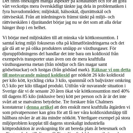
Det finns onekligen många aspekter på köttätandet och för att göra
vårt veckotips mera överskådligt tänkte jag dela in problematiken i
fyra huvudområden; miljöskäl, hälsoskäl, djurrättsskäl och
rättviseskäl. Från att inledningsvis främst tänkt på miljö- och
rättviseskälen i djurätandet börjar jag nu se det som att alla delar
hänger ihop i en helhet.
Vi börjar med miljöskälen till att minska vår köttkonsumtion. I
samtal kring miljö fokuseras ofta på klimatförändringarna och det
går då att se på olika produkters utsläpp av växthusgaser. För
djuruppfödningens del handlar det inte bara om koldioxid från
exempelvis transporter utan även om de mera kraftfulla
växthusgaserna metan (från nötdjur och fårs magar samt
gödselstackar) och lustgas (från gödslad mark).
Räknar vi om detta
till motsvarande mängd koldioxid
ger nötkött 26 kilo koldioxid
per kilo kött, kyckling cirka 3 kilo, spannmål och baljväxter omkring
0,5 kilo per kilo tillagad produkt. Utifrån vår nuvarande situation i
Sverige där vi de senaste 20 åren ökat vår köttkonsumtion med 40%
till dagens 85 kilo (inklusive ben) kött per person och år är det inte
svårt att se matvalens betydelse. Tre forskare från Chalmers
konstaterar i
denna artikel
att den enskilt mest kraftfulla åtgärden vi
som privatpersoner kan göra för att få ner våra koldioxidutsläpp till
hållbara nivåer är att äta mindre nötkött. Ytterligare exempel på stora
miljöproblem kopplat till dagens storskaligt industriella
köttproduktion är avskogning för att bereda plats åt betesmark och