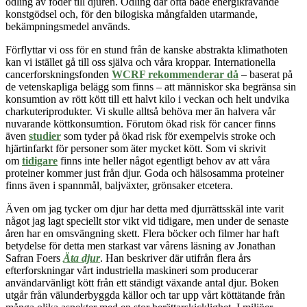
odling av foder till djuren. Odling där ofta både energikrävande
konstgödsel och, för den bilogiska mångfalden utarmande,
bekämpningsmedel används.
Förflyttar vi oss för en stund från de kanske abstrakta klimathoten
kan vi istället gå till oss själva och våra kroppar. Internationella
cancerforskningsfonden
WCRF rekommenderar då
– baserat på
de vetenskapliga belägg som finns – att människor ska begränsa sin
konsumtion av rött kött till ett halvt kilo i veckan och helt undvika
charkuteriprodukter. Vi skulle alltså behöva mer än halvera vår
nuvarande köttkonsumtion. Förutom ökad risk för cancer finns
även
studier
som tyder på ökad risk för exempelvis stroke och
hjärtinfarkt för personer som äter mycket kött. Som vi skrivit
om
tidigare
finns inte heller något egentligt behov av att våra
proteiner kommer just från djur. Goda och hälsosamma proteiner
finns även i spannmål, baljväxter, grönsaker etcetera.
Även om jag tycker om djur har detta med djurrättsskäl inte varit
något jag lagt speciellt stor vikt vid tidigare, men under de senaste
åren har en omsvängning skett. Flera böcker och filmer har haft
betydelse för detta men starkast var vårens läsning av Jonathan
Safran Foers
Äta djur
. Han beskriver där utifrån flera års
efterforskningar vårt industriella maskineri som producerar
användarvänligt kött från ett ständigt växande antal djur. Boken
utgår från välunderbyggda källor och tar upp vårt köttätande från