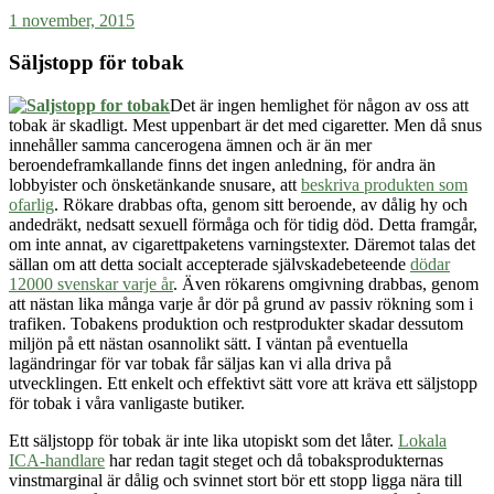
1 november, 2015
Säljstopp för tobak
Det är ingen hemlighet för någon av oss att
tobak är skadligt. Mest uppenbart är det med cigaretter. Men då snus
innehåller samma cancerogena ämnen och är än mer
beroendeframkallande finns det ingen anledning, för andra än
lobbyister och önsketänkande snusare, att
beskriva produkten som
ofarlig
. Rökare drabbas ofta, genom sitt beroende, av dålig hy och
andedräkt, nedsatt sexuell förmåga och för tidig död. Detta framgår,
om inte annat, av cigarettpaketens varningstexter. Däremot talas det
sällan om att detta socialt accepterade självskadebeteende
dödar
12000 svenskar varje år
. Även rökarens omgivning drabbas, genom
att nästan lika många varje år dör på grund av passiv rökning som i
trafiken. Tobakens produktion och restprodukter skadar dessutom
miljön på ett nästan osannolikt sätt. I väntan på eventuella
lagändringar för var tobak får säljas kan vi alla driva på
utvecklingen. Ett enkelt och effektivt sätt vore att kräva ett säljstopp
för tobak i våra vanligaste butiker.
Ett säljstopp för tobak är inte lika utopiskt som det låter.
Lokala
ICA-handlare
har redan tagit steget och då tobaksprodukternas
vinstmarginal är dålig och svinnet stort bör ett stopp ligga nära till