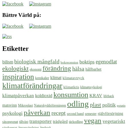
Bättre Värld på:
Etiketter
biologisk mångfald
egenodlat
boktips
bilism
bokrecension
ekologiskt
förändring
hälsa
hållbarhet
ekonomi
inspiration
klimat
klimatavtryck
kemikalier
klimatförändringar
klimatkris
klimatpsykologi
konsumtion
klimatpåverkan
koldioxid
KRAV
lifehack
odling
plast
politik
matsvinn
Mikroplast
Naturskyddsföreningen
potatis
påverkan
recept
psykologi
självförsörjning
second hand
semester
vegan
transporter
vegetariskt
trädgård
säsongsmat
tillväxt
täckodling
växtbaserat
återanvändning
återbruk