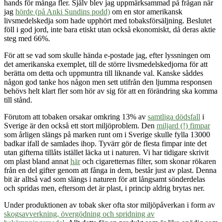
hands för många fler. Själv blev jag uppmärksammad på frågan när
jag
hörde (på Anki Sundins podd)
om en stor amerikansk
livsmedelskedja som hade upphört med tobaksförsäljning. Beslutet
föll i god jord, inte bara etiskt utan också ekonomiskt, då deras aktie
steg med 66%.
För att se vad som skulle hända e-postade jag, efter lyssningen om
det amerikanska exemplet, till de större livsmedelskedjorna för att
berätta om detta och uppmuntra till liknande val. Kanske såddes
någon god tanke hos någon men sett utifrån den ljumma responsen
behövs helt klart fler som hör av sig för att en förändring ska komma
till stånd.
Förutom att tobaken orsakar omkring 13% av
samtliga dödsfall
i
Sverige är den också ett stort miljöproblem. Den
miljard (!) fimpar
som årligen slängs på marken runt om i Sverige skulle fylla 13000
badkar ifall de samlades ihop. Tyvärr gör de flesta fimpar inte det
utan gifterna tillåts istället läcka ut i naturen. Vi har tidigare skrivit
om plast bland annat
här
och cigaretternas filter, som skonar rökaren
från en del gifter genom att fånga in dem, består just av plast. Denna
bit är alltså vad som slängs i naturen för att långsamt sönderdelas
och spridas men, eftersom det är plast, i princip aldrig brytas ner.
Under produktionen av tobak sker ofta stor miljöpåverkan i form av
skogsavverkning, övergödning och spridning av