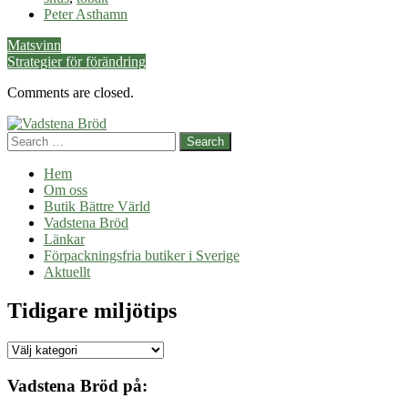
tobak
Peter Asthamn
Post
Matsvinn
Strategier för förändring
navigation
Comments are closed.
Search
Hem
Om oss
Butik Bättre Värld
Vadstena Bröd
Länkar
Förpackningsfria butiker i Sverige
Aktuellt
Tidigare miljötips
Tidigare
miljötips
Vadstena Bröd på: