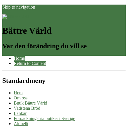
Skip to navigation
Bättre Värld
Var den förändring du vill se
Home
Return to Content
Standardmeny
Hem
Om oss
Butik Bättre Värld
Vadstena Bröd
Länkar
Förpackningsfria butiker i Sverige
Aktuellt