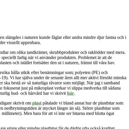
 slängdes i naturen kunde fåglar eller andra mindre djur fastna och i
dre visuellt uppenbara.
ndlar om olika tandkrämer, skrubbprodukter och raklödder med mera.
 speciellt farlig när vi använder produkten. Problemet är att de
en och istället fortsätter den ut i naturen, främst till våra hav.
örsöka hålla utkik efter benämningar som; polyeten (PE) och
19). Vi har själva under de senaste åren allt mer aktivt försökt minska
ter ska
bestå av så naturliga råvaror som möjligt. När jag i samband
e fokuserat just på mikroplast verkar vi slippa medverka till sådana
turlig hud- och hårvård har vi skrivit
här
.
idigare skrivit om
plast
påtalade vi bland annat hur de plastbitar som
men nedbrytningstiden är mycket längre än så). Större plastbitar som
 millimeter). Men bara för att vi inte ser bitarna med blotta ögat
g större eller mindre plastbitar får de därför ofta också kraftigt