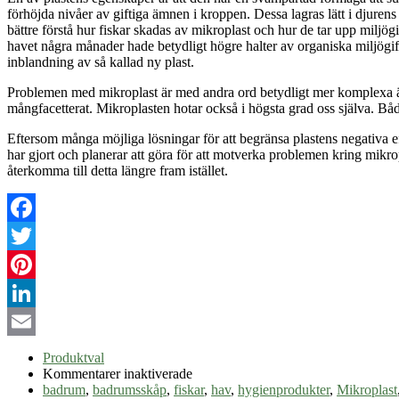
förhöjda nivåer av giftiga ämnen i kroppen. Dessa lagras lätt i djurens
bättre förstå hur fiskar skadas av mikroplast och hur de tar upp miljögi
havet några månader hade betydligt högre halter av organiska miljögif
inblandning av så kallad ny plast.
Problemen med mikroplast är med andra ord betydligt mer komplexa är 
mångfacetterat.
Mikroplasten
hotar också i högsta grad oss själva. Båd
Eftersom många möjliga lösningar för att begränsa plastens negativa eff
har gjort och planerar att göra för att motverka problemen kring mikro
återkomma till detta längre fram istället.
Facebook
Twitter
Pinterest
LinkedIn
Email
Produktval
för
Kommentarer inaktiverade
Mikroplaster
badrum
,
badrumsskåp
,
fiskar
,
hav
,
hygienprodukter
,
Mikroplast