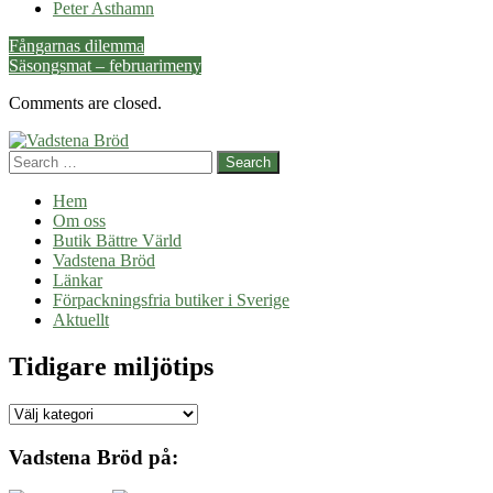
Peter Asthamn
Post
Fångarnas dilemma
Säsongsmat – februarimeny
navigation
Comments are closed.
Search
Hem
Om oss
Butik Bättre Värld
Vadstena Bröd
Länkar
Förpackningsfria butiker i Sverige
Aktuellt
Tidigare miljötips
Tidigare
miljötips
Vadstena Bröd på: