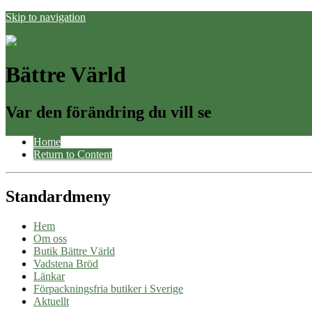
Skip to navigation
Bättre Värld
Var den förändring du vill se
Home
Return to Content
Standardmeny
Hem
Om oss
Butik Bättre Värld
Vadstena Bröd
Länkar
Förpackningsfria butiker i Sverige
Aktuellt