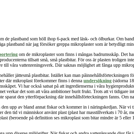
 om de plastband som höll ihop 6-pack med läsk-
och
ölburkar. Om banden
riga plastband när jag försöker greppa mikroplaster som är betydligt min
portering
om de mikroplaster som finns i mångas badrumsskåp. Det ha
ducenterna tillsatt små, små plastbitar. För oss är plasten troligen inte
till våra vattenreningsverk. Där saknas möjlighet att fånga upp mikroplast
nehåller jättesmå plastbitar.
Istället kan man på
innehållsförteckningen f
r där mikroplast förekommer finns i denna
undersökning
(sidorna 18-
sskåpet. Vi har också satsat på att ingredienserna i våra hygienproduk
erkar det som att våra ambitioner burit frukt. Trots att vi tidigare int
inte sparat den ytterförpackning där innehållsförteckningen fanns. Om na
 den upp av bland annat fiskar och kommer in i näringskedjan. När vi t
er den tid vi människor använt plast (plast har masstillverkats i 70 år, 
oplast (beroende på definition ses mikroplast som bitar mindre är 5 eller 1
upp diverse miljögifter. När fiskar och andra vattenlevande djur får i si