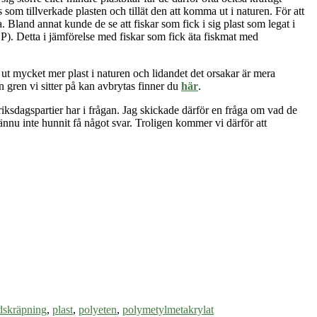
som tillverkade plasten och tillät den att komma ut i naturen. För att
a. Bland annat kunde de se att fiskar som fick i sig plast som legat i
P). Detta i jämförelse med fiskar som fick äta fiskmat med
t mycket mer plast i naturen och lidandet det orsakar är mera
n gren vi sitter på kan avbrytas finner du
här
.
 riksdagspartier har i frågan. Jag skickade därför en fråga om vad de
ännu inte hunnit få något svar. Troligen kommer vi därför att
dskräpning
,
plast
,
polyeten
,
polymetylmetakrylat