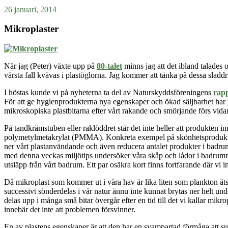
26 januari, 2014
Mikroplaster
När jag (Peter) växte upp på
80-talet
minns jag att det ibland talades
värsta fall kvävas i plastöglorna. Jag kommer att tänka på dessa sladd
I höstas kunde vi på nyheterna ta del av Naturskyddsföreningens
rap
För att ge hygienprodukterna nya egenskaper och ökad säljbarhet har pro
mikroskopiska plastbitarna efter vårt rakande och smörjande förs vidare 
På tandkrämstuben eller raklöddret står det inte heller att produkten in
polymetylmetakrylat (PMMA). Konkreta exempel på skönhetsprodukte
ner vårt plastanvändande och även reducera antalet produkter i badrum
med denna veckas miljötips undersöker våra skåp och lådor i badrummet v
utsläpp från vårt badrum. Ett par osäkra kort finns fortfarande där vi 
Då mikroplast som kommer ut i våra hav är lika liten som plankton äts
successivt sönderdelas i vår natur ännu inte kunnat brytas ner helt und
delas upp i många små bitar övergår efter en tid till det vi kallar mikr
innebär det inte att problemen försvinner.
En av plastens egenskaper är att den har en svampartad förmåga att suga 