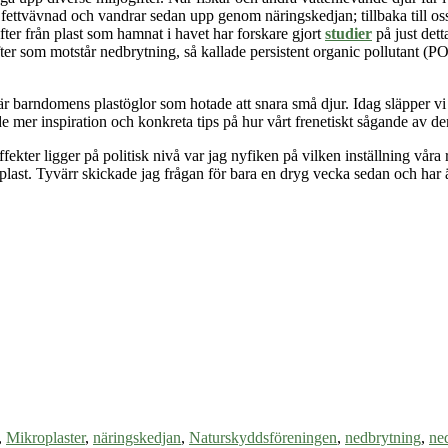
 fettvävnad och vandrar sedan upp genom näringskedjan; tillbaka till oss 
fter från plast
som hamnat
i havet har forskare gjort
studier
på just dett
ter som motstår nedbrytning, så kallade persistent organic pollutant (PO
barndomens plastöglor som hotade att snara små djur. Idag släpper vi u
e mer inspiration och konkreta tips på hur vårt frenetiskt sågande av de
ekter ligger på politisk nivå var jag nyfiken på vilken inställning våra
plast. Tyvärr skickade jag frågan för bara en dryg vecka sedan och har 
,
Mikroplaster
,
näringskedjan
,
Naturskyddsföreningen
,
nedbrytning
,
ne