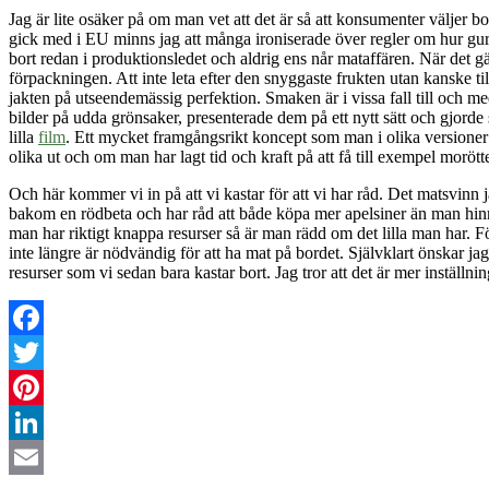
Jag är lite osäker på om man vet att det är så att konsumenter väljer b
gick med i EU minns jag att många ironiserade över regler om hur gurko
bort redan i produktionsledet och aldrig ens når mataffären. När det gäl
förpackningen. Att inte leta efter den snyggaste frukten utan kanske ti
jakten på utseendemässig perfektion. Smaken är i vissa fall till och m
bilder på udda grönsaker, presenterade dem på ett nytt sätt och gjorde
lilla
film
. Ett mycket framgångsrikt koncept som man i olika versioner 
olika ut och om man har lagt tid och kraft på att få till exempel morötte
Och här kommer vi in på att vi kastar för att vi har råd. Det matsvinn j
bakom en rödbeta och har råd att både köpa mer apelsiner än man hinne
man har riktigt knappa resurser så är man rädd om det lilla man har. Fö
inte längre är nödvändig för att ha mat på bordet. Självklart önskar jag 
resurser som vi sedan bara kastar bort. Jag tror att det är mer inställ
Facebook
Twitter
Pinterest
LinkedIn