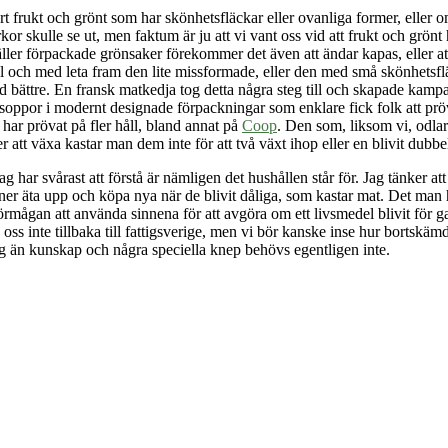
ort frukt och grönt som har skönhetsfläckar eller ovanliga former, eller
r skulle se ut, men faktum är ju att vi vant oss vid att frukt och grönt 
ler förpackade grönsaker förekommer det även att ändar kapas, eller att n
ll och med leta fram den lite missformade, eller den med små skönhetsfläc
ed bättre. En fransk matkedja tog detta några steg till och skapade kam
 soppor i modernt designade förpackningar som enklare fick folk att pröv
har prövat på fler håll, bland annat på
Coop
. Den som, liksom vi, odlar
r att växa kastar man dem inte för att två växt ihop eller en blivit dubbe
ag har svårast att förstå är nämligen det hushållen står för. Jag tänker at
r äta upp och köpa nya när de blivit dåliga, som kastar mat. Det man h
rmågan att använda sinnena för att avgöra om ett livsmedel blivit för gamm
oss inte tillbaka till fattigsverige, men vi bör kanske inse hur bortskämd
ning än kunskap och några speciella knep behövs egentligen inte.