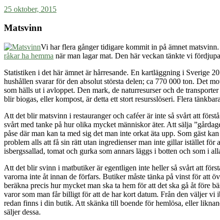
25 oktober, 2015
Matsvinn
Vi har flera gånger tidigare kommit in på ämnet matsvinn
råkar ha hemma
när man lagar mat. Den här veckan tänkte vi fördjupa 
Statistiken i det här ämnet är hårresande. En kartläggning i Sverige 
hushållen svarar för den absolut största delen; ca 770 000 ton. Det mo
som hälls ut i avloppet. Den mark, de naturresurser och de transporte
blir biogas, eller kompost, är detta ett stort resursslöseri. Flera tänkbara
Att det blir matsvinn i restauranger och caféer är inte så svårt att fö
svårt med tanke på hur olika mycket människor äter. Att sälja ”gårdagen
påse där man kan ta med sig det man inte orkat äta upp. Som gäst kan 
problem alls att få sin rätt utan ingredienser man inte gillar istället för
isbergssallad, tomat och gurka som annars läggs i botten och som i all
Att det blir svinn i matbutiker är egentligen inte heller så svårt att fö
varorna inte åt innan de förfars. Butiker måste tänka på vinst för att 
beräkna precis hur mycket man ska ta hem för att det ska gå åt före bäst
varor som man får billigt för att de har kort datum. Från den väljer vi 
redan finns i din butik. Att skänka till boende för hemlösa, eller likn
säljer dessa.