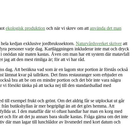
mot
ekologisk produktion
och när vi skrev om att
använda det man
i hela kedjan exklusive jordbrukssektorn.
Naturvårdsverket skriver
att
å fyra personer varje dag. Kartläggningen inkluderar inte mat och dryck
lt i onödan när maten kastas. Även om man har ett system där matavfall
er jag att den mest rimliga är; för att vi har råd.
viss dag. Att beräkna vad som är en lagom stor portion är förstås också
äst lämnat kvar på tallriken. Det finns restauranger som erbjuder en
också bra att be om en mindre portion och det bör inte vara några
har vi försökt tänka på att tacka nej till den standardsallad med
med till exempel frukt och grönt. Om det aldrig får se utplockat ut går
t från butikshyllan är mer begripligt än att det görs hemma. Att
älfyllda ut. I den mataffär där vi oftast handlar har man en korg med
et och för att det ju annars bara skulle kastas. Fråga gärna om det inte
iativ där man lagar till lunchlådor av livsmedel med kort datum och