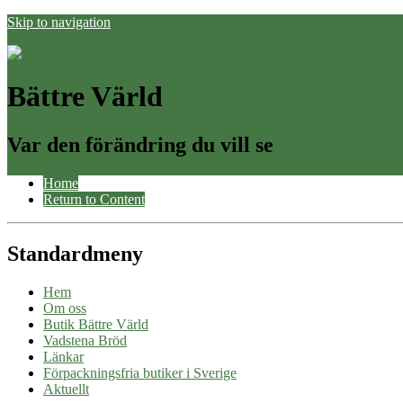
Skip to navigation
Bättre Värld
Var den förändring du vill se
Home
Return to Content
Standardmeny
Hem
Om oss
Butik Bättre Värld
Vadstena Bröd
Länkar
Förpackningsfria butiker i Sverige
Aktuellt