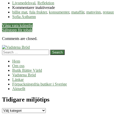
Email
Livsmedelsval
,
Reflektion
för
Kommentarer inaktiverade
Matsvinn
billig mat
,
fula frukter
,
konsumenter
,
mataffär
,
matsvinn
,
restau
Sofia Asthamn
Post
Våga vara krånglig
Säljstopp för tobak
navigation
Comments are closed.
Search
Hem
Om oss
Butik Bättre Värld
Vadstena Bröd
Länkar
Förpackningsfria butiker i Sverige
Aktuellt
Tidigare miljötips
Tidigare