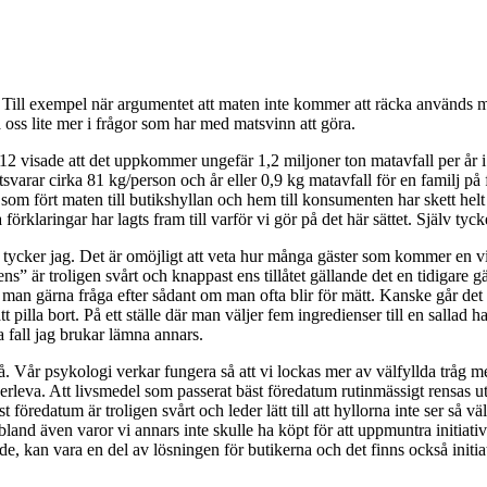
. Till exempel när argumentet att maten inte kommer att räcka används 
oss lite mer i frågor som har med matsvinn att göra.
2012 visade att det uppkommer ungefär 1,2 miljoner ton matavfall per år 
tsvarar cirka 81 kg/person och år eller 0,9 kg matavfall för en familj p
r som fört maten till butikshyllan och hem till konsumenten har skett he
 förklaringar har lagts fram till varför vi gör på det här sättet. Själv tyck
rstå tycker jag. Det är omöjligt att veta hur många gäster som kommer en 
s” är troligen svårt och knappast ens tillåtet gällande det en tidigare g
man gärna fråga efter sådant om man ofta blir för mätt. Kanske går det 
 att pilla bort. På ett ställe där man väljer fem ingredienser till en sallad 
a fall jag brukar lämna annars.
rstå. Vår psykologi verkar fungera så att vi lockas mer av välfyllda tråg 
överleva. Att livsmedel som passerat bäst föredatum rutinmässigt rensas u
 föredatum är troligen svårt och leder lätt till att hyllorna inte ser så v
ibland även varor vi annars inte skulle ha köpt för att uppmuntra initiativ
ande, kan vara en del av lösningen för butikerna och det finns också init