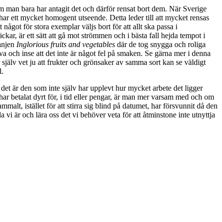
 om man bara har antagit det och därför rensat bort dem. När Sverige
har ett mycket homogent utseende. Detta leder till att mycket rensas
ågot för stora exemplar väljs bort för att allt ska passa i
kar, är ett sätt att gå mot strömmen och i bästa fall hejda tempot i
panjen
Inglorious fruits and vegetables
där de tog snygga och roliga
a och inse att det inte är något fel på smaken. Se gärna mer i denna
 själv vet ju att frukter och grönsaker av samma sort kan se väldigt
l.
t det är den som inte själv har upplevt hur mycket arbete det ligger
ar betalat dyrt för, i tid eller pengar, är man mer varsam med och om
alt, istället för att stirra sig blind på datumet, har försvunnit då den
a vi är och lära oss det vi behöver veta för att åtminstone inte utnyttja