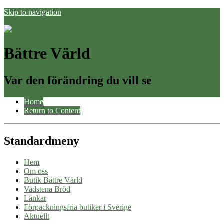
Skip to navigation
Bättre Värld
Var den förändring du vill se
Home
Return to Content
Standardmeny
Hem
Om oss
Butik Bättre Värld
Vadstena Bröd
Länkar
Förpackningsfria butiker i Sverige
Aktuellt