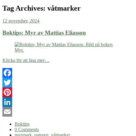
Tag Archives:
våtmarker
12 november, 2024
Boktips; Myr av Mattias Eliasson
Klicka för att läsa mer…
Facebook
Twitter
Pinterest
LinkedIn
Email
Boktips
0 Comments
myrmark
,
naturen
,
våtmarker