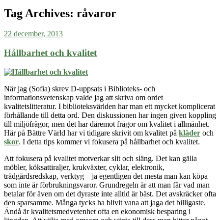
Tag Archives:
råvaror
22 december, 2013
Hållbarhet och kvalitet
När jag (Sofia) skrev D-uppsats i Biblioteks- och
informationsvetenskap valde jag att skriva om ordet
kvalitetslitteratur. I biblioteksvärlden har man ett mycket komplicerat
förhållande till detta ord. Den diskussionen har ingen given koppling
till miljöfrågor, men det har däremot frågor om kvalitet i allmänhet.
Här på Bättre Värld har vi tidigare skrivit om kvalitet på
kläder
och
skor
. I detta tips kommer vi fokusera på hållbarhet och kvalitet.
Att fokusera på kvalitet motverkar slit och släng. Det kan gälla
möbler, köksattiraljer, krukväxter, cyklar, elektronik,
trädgårdsredskap, verktyg – ja egentligen det mesta man kan köpa
som inte är förbrukningsvaror. Grundregeln är att man får vad man
betalar för även om det dyraste inte alltid är bäst. Det avskräcker ofta
den sparsamme. Många tycks ha blivit vana att jaga det billigaste.
Ändå är kvalitetsmedvetenhet ofta en ekonomisk besparing i