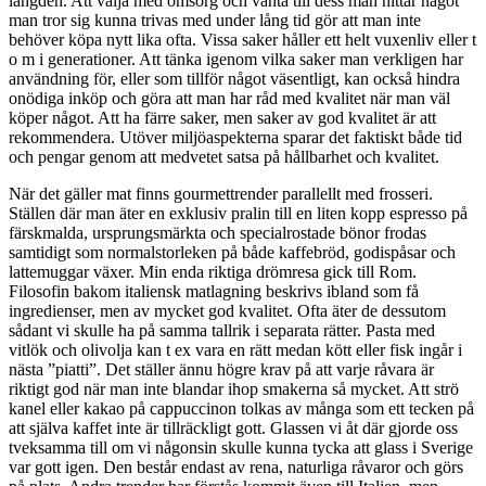
längden. Att välja med omsorg och vänta till dess man hittar något
man tror sig kunna trivas med under lång tid gör att man inte
behöver köpa nytt lika ofta. Vissa saker håller ett helt vuxenliv eller t
o m i generationer. Att tänka igenom vilka saker man verkligen har
användning för, eller som tillför något väsentligt, kan också hindra
onödiga inköp och göra att man har råd med kvalitet när man väl
köper något. Att ha färre saker, men saker av god kvalitet är att
rekommendera. Utöver miljöaspekterna sparar det faktiskt både tid
och pengar genom att medvetet satsa på hållbarhet och kvalitet.
När det gäller mat finns gourmettrender parallellt med frosseri.
Ställen där man äter en exklusiv pralin till en liten kopp espresso på
färskmalda, ursprungsmärkta och specialrostade bönor frodas
samtidigt som normalstorleken på både kaffebröd, godispåsar och
lattemuggar växer. Min enda riktiga drömresa gick till Rom.
Filosofin bakom italiensk matlagning beskrivs ibland som få
ingredienser, men av mycket god kvalitet. Ofta äter de dessutom
sådant vi skulle ha på samma tallrik i separata rätter. Pasta med
vitlök och olivolja kan t ex vara en rätt medan kött eller fisk ingår i
nästa ”piatti”. Det ställer ännu högre krav på att varje
råvara
är
riktigt god när man inte blandar ihop smakerna så mycket. Att strö
kanel eller kakao på cappuccinon tolkas av många som ett tecken på
att själva
kaffet
inte är tillräckligt gott. Glassen vi åt där gjorde oss
tveksamma till om vi någonsin skulle kunna tycka att glass i Sverige
var gott igen. Den består endast av rena, naturliga råvaror och görs