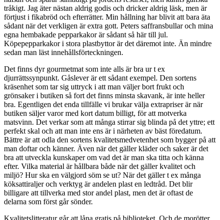
tråkigt. Jag äter nästan aldrig godis och dricker aldrig läsk, men är
förtjust i fikabröd och efterrätter. Min hållning har blivit att bara äta
sådant när det verkligen är extra gott. Peters saffransbullar och mina
egna hembakade pepparkakor är sådant så här till jul.
Köpepepparkakor i stora plastbyttor är det däremot inte. Än mindre
sedan man läst innehållsförteckningen.
Det finns dyr gourmetmat som inte alls är bra ur t ex
djurrättssynpunkt. Gåslever är ett sådant exempel. Den sortens
kräsenhet som tar sig uttryck i att man väljer bort frukt och
grönsaker i butiken så fort det finns minsta skavank, är inte heller
bra. Egentligen det enda tillfälle vi brukar välja extrapriser är när
butiken säljer varor med kort datum billigt
,
för att motverka
matsvinn
. Det verkar som att många stirrar sig blinda på det yttre; ett
perfekt skal och att man inte ens är i närheten av bäst föredatum.
Bättre är att odla den sortens kvalitetsmedvetenhet som
bygger
på att
man doftar och känner. Även när det gäller kläder och saker är det
bra att utveckla kunskaper om vad det är man ska titta och känna
efter. Vilka material är hållbara
både när det gäller kvalitet och
miljö
? Hur ska en välgjord söm se ut? När det gäller t ex många
köksattiraljer och verktyg är andelen plast en ledtråd. Det blir
billigare att tillverka med stor andel plast, men det är oftast de
delarna som först går sönder.
Kvalitetslitteratur går att låna gratis på biblioteket. Och de morötter