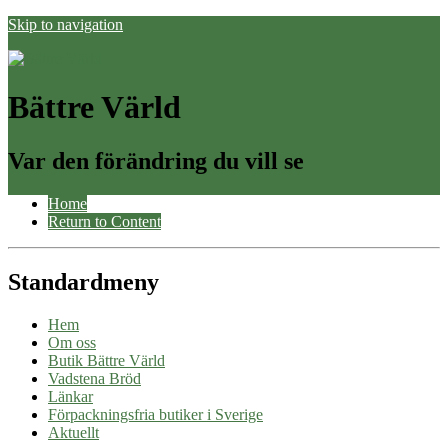
Skip to navigation
Bättre Värld
Var den förändring du vill se
Home
Return to Content
Standardmeny
Hem
Om oss
Butik Bättre Värld
Vadstena Bröd
Länkar
Förpackningsfria butiker i Sverige
Aktuellt