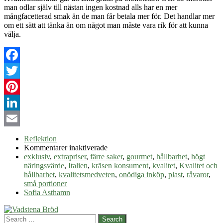
man odlar själv till nästan ingen kostnad alls har en mer
mångfacetterad smak än de man får betala mer för. Det handlar mer
om ett sätt att tänka än om något man måste vara rik för att kunna
välja.
Facebook
Twitter
Pinterest
LinkedIn
Email
Reflektion
för
Kommentarer inaktiverade
Hållbarhet
exklusiv
,
extrapriser
,
färre saker
,
gourmet
,
hållbarhet
,
högt
och
näringsvärde
,
Italien
,
kräsen konsument
,
kvalitet
,
Kvalitet och
kvalitet
hållbarhet
,
kvalitetsmedveten
,
onödiga inköp
,
plast
,
råvaror
,
små portioner
Sofia Asthamn
Search