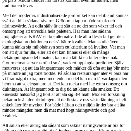
på plats. Andra trender har förstås kommit även till Italien, men
traditionen lever.
Med det moderna, industrialiserade jordbruket kan det ibland kännas
svårt att hitta sådana råvaror. Grödorna tappar både smak och
näringsvärde. Att odla själv är ett sätt att ge det som växer tid och
omsorg nog att utveckla hela paletten. Har man inte sådana
möjligheter är KRAV ett bra alternativ. I de allra flesta fall ger den
ekologiska produktionen också bättre kvalitet.
M
an skulle även
kunna tänka sig miljöhänsyn som ett kriterium på kvalitet. Vet man
om att djur far illa, eller att det kan finnas si eller så många
bekämpningsmedel i maten, kan man lätt få en bitter eftersmak.
Gourmetmat serveras ofta i små, vackert upplagda portioner. Själv
motiveras jag att äta långsammare och märker då ofta att jag blir mätt
på mindre än jag först trodde. På sådana restauranger äter vi bara när
vi firar något extra, men med enkla medel kan man få vardagsmaten
hemma att se elegantare ut. Det kan räcka med lite extra omsorg om
dukningen. Ät långsamt och ta dig tid att känna alla smaker. Ett
kinesiskt hälsoråd jag hört är att äta sig 3/4 mätt. Modern forskning
pekar också i den riktningen att de flesta av oss västerlänningar helt
enkelt äter för mycket. För både hälsan och miljön är det bra att äta
mindre mängder, men då mat med högt näringsvärde och god
kvalitet.
Att sällan eller aldrig äta sådant som saknar näringsvärde är bra för
hälsan och sparar samtidigt på jordens resurser, men känns ganska