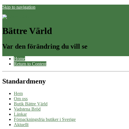
Skip to navigation
Bättre Värld
Var den förändring du vill se
Home
Return to Content
Standardmeny
Hem
Om oss
Butik Bättre Värld
Vadstena Bröd
Länkar
Förpackningsfria butiker i Sverige
Aktuellt