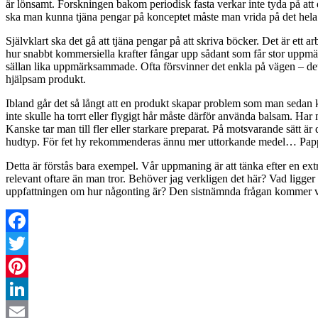
är lönsamt. Forskningen bakom periodisk fasta verkar inte tyda på att
ska man kunna tjäna pengar på konceptet måste man vrida på det hela lit
Självklart ska det gå att tjäna pengar på att skriva böcker. Det är ett
hur snabbt kommersiella krafter fångar upp sådant som får stor uppmärk
sällan lika uppmärksammade. Ofta försvinner det enkla på vägen – det 
hjälpsam produkt.
Ibland går det så långt att en produkt skapar problem som man sedan k
inte skulle ha torrt eller flygigt hår måste därför använda balsam. H
Kanske tar man till fler eller starkare preparat. På motsvarande sätt ä
hudtyp. För fet hy rekommenderas ännu mer uttorkande medel… Pappa har
Detta är förstås bara exempel. Vår uppmaning är att tänka efter en ex
relevant oftare än man tror. Behöver jag verkligen det här? Vad ligger 
uppfattningen om hur någonting är? Den sistnämnda frågan kommer vi 
Facebook
Twitter
Pinterest
LinkedIn