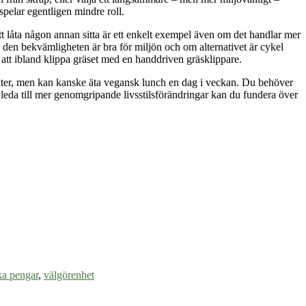
 spelar egentligen mindre roll.
tt låta någon annan sitta är ett enkelt exempel även om det handlar mer
å den bekvämligheten är bra för miljön och om alternativet är cykel
r att ibland klippa gräset med en handdriven gräsklippare.
ukter, men kan kanske äta vegansk lunch en dag i veckan. Du behöver
n leda till mer genomgripande livsstilsförändringar kan du fundera över
ka pengar
,
välgörenhet