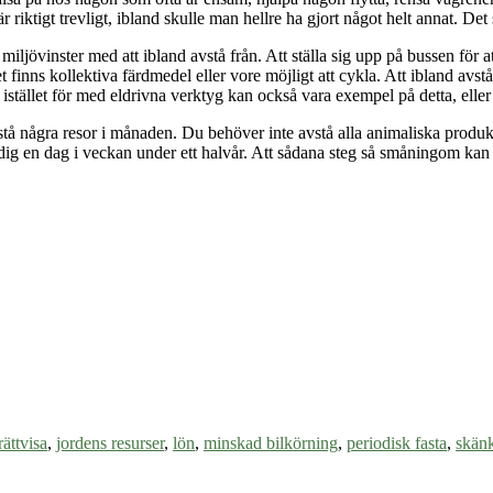
 riktigt trevligt, ibland skulle man hellre ha gjort något helt annat. Det
iljövinster med att ibland avstå från. Att ställa sig upp på bussen för a
inns kollektiva färdmedel eller vore möjligt att cykla. Att ibland avst
d istället för med eldrivna verktyg kan också vara exempel på detta, elle
stå några resor i månaden. Du behöver inte avstå alla animaliska prod
tledig en dag i veckan under ett halvår. Att sådana steg så småningom ka
rättvisa
,
jordens resurser
,
lön
,
minskad bilkörning
,
periodisk fasta
,
skän