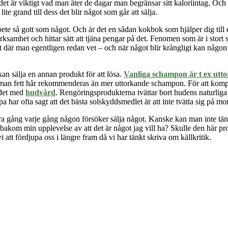
 det är viktigt vad man äter de dagar man begränsar sitt kaloriintag. Oc
e grand till dess det blir något som går att sälja.
 arbete så gott som något. Och är det en sådan kokbok som hjälper dig til
samhet och hittar sätt att tjäna pengar på det. Fenomen som är i stort 
där man egentligen redan vet – och när något blir krångligt kan någon ta
an sälja en annan produkt för att lösa.
Vanliga schampon är t ex utt
ar man fett hår rekommenderas än mer uttorkande schampon. För att komp
r det med
hudvård
. Rengöringsprodukterna tvättar bort hudens naturlig
 ofta sagt att det bästa solskyddsmedlet är att inte tvätta sig på mor
tra gång varje gång någon försöker sälja något. Kanske kan man inte tä
bakom min upplevelse av att det är något jag vill ha? Skulle den här prod
att fördjupa oss i längre fram då vi
har tänkt skriva
om källkritik.