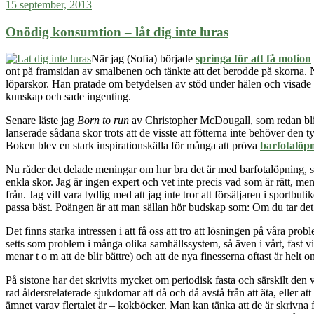
15 september, 2013
avstå
Onödig konsumtion – låt dig inte luras
När jag (Sofia) började
springa för att få motion
ont på framsidan av smalbenen och tänkte att det berodde på skorna. N
löparskor. Han pratade om betydelsen av stöd under hälen och visade såd
kunskap och sade ingenting
.
Senare läste jag
Born to run
av
Christopher McDougall
, som redan bl
lanserade
sådana skor
trots att de visste att fötterna inte behöver den 
Boken blev en stark inspirationskälla för många att pröva
barfotalöpn
Nu råder det delade meningar om hur bra det är med barfotalöpning, sä
enkla skor.
Jag är ingen expert och vet inte precis vad som är
rätt
, men
från. Jag vill vara tydlig med att jag inte tror att försäljaren i sport
passa bäst. Poängen är att man sällan hör budskap som: Om du tar det
Det finns starka intressen i att få oss att tro att lösningen på våra pr
setts som problem i många olika samhällssystem, så även i vårt, fast 
menar t o m att de blir bättre) och att de nya finesserna oftast är hel
På sistone har det skrivits mycket om periodisk fasta och särskilt den 
rad åldersrelaterade sjukdomar att då och då avstå från att äta, eller 
ämnet varav flertalet är – kokböcker. Man kan tänka att de är skrivna fö