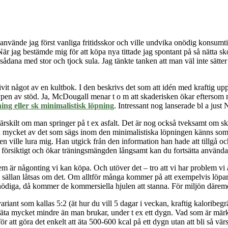
använde jag först vanliga fritidsskor och ville undvika onödig konsumtion
är jag bestämde mig för att köpa nya tittade jag spontant på så nätta sk
ana med stor och tjock sula. Jag tänkte tanken att man väl inte sätter i
ivit något av en kultbok. I den beskrivs det som att idén med kraftig u
typen av stöd. Ja,
McDougall
menar t o m att skaderisken ökar eftersom ma
ing eller sk minimalistisk löpning
. Intressant nog lanserade bl a just 
rskilt om man springer på t ex asfalt.
Det är nog också tveksamt om
sk
 mycket av det som sägs inom den minimalistiska löpningen känns som så
butiken ville lura mig. Han utgick från den information han hade att tillgå
 försiktigt och ökar träningsmängden långsamt kan du fortsätta använda
oblem är någonting vi kan köpa. Och utöver det – tro att vi har problem v
vi sällan låtsas om det. Om alltför många kommer på att exempelvis löpa
t onödiga, då kommer de kommersiella hjulen att stanna. För miljön däremo
variant som kallas 5:2 (ät hur du vill 5 dagar i veckan, kraftig kaloribe
att äta mycket mindre än man brukar, under t ex ett dygn. Vad som är mär
r att göra det enkelt att äta 500-600 kcal på ett dygn utan att bli så vär