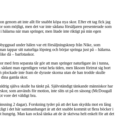
 genom att inte allt för snabbt köpa nya skor. Efter ett tag fick jag
or som möjligt, men det var inte sådana försäljaren presenterade som
 hälarna när man springer, men litade inte riktigt på mi
n egen
ppbyggnad under hälen var ett försäljningsknep från Nike, som
n tappar sitt naturliga löpsteg och börjar springa just på – hälarna.
Nike då – barfotaskor.
or med fem separata tår
gör att man springer naturligare än i tunna,
dant man egentligen vetat hela tiden, men liksom förirrat sig bort
 och plockade inte fram de dyraste skorna utan de han trodde skulle
 dina gamla skor.
i aldrig själva skulle ha tänkt på. Självständigt tänkande människor har
rskor, som används för motion, inte slits ut på en säsong (McDougall
t vore det väldigt bra.
gränsning 2 dagar). Forskning tyder på att det kan skydda mot en lång
kligt i det här sammanhanget är att det snabbt kommit ut flera böcker i
st hungrig. Man kan också tänka att de är skrivna helt enkelt för att det