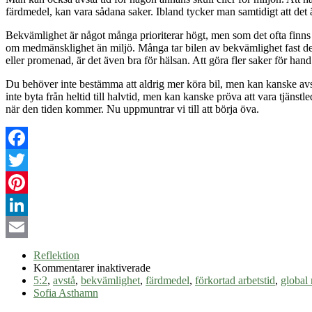
färdmedel, kan vara sådana saker. Ibland tycker man samtidigt att det är
Bekvämlighet är något många prioriterar högt, men som det ofta finns m
om medmänsklighet än miljö. Många tar bilen av bekvämlighet fast det f
eller promenad, är det även bra för hälsan. Att göra fler saker för han
Du behöver inte bestämma att aldrig mer köra bil, men kan kanske av
inte byta från heltid till halvtid, men kan kanske pröva att vara tjäns
när den tiden kommer. Nu uppmuntrar vi till att börja öva.
Facebook
Twitter
Pinterest
LinkedIn
Email
Reflektion
för
Kommentarer inaktiverade
Öva
5:2
,
avstå
,
bekvämlighet
,
färdmedel
,
förkortad arbetstid
,
global 
på
Sofia Asthamn
att