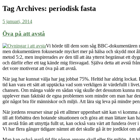
Tag Archives:
periodisk fasta
5 januari, 2014
Öva på att avstå
Vi hörde till dem som såg BBC-dokumentären med
men dokumentären fokuserade mycket mer på hälsa och skydd mot ålder
metod 5:2, men inspirerades av den till att äta ytterst begränsat ett dy
och därför efter ett tag kände mig försvagad. Själva detta att avstå fr
det vore motiverat att öva på att avstå.
När jag har kunnat välja har jag jobbat 75%. Heltid har aldrig lockat. 
tid kan vara ett sätt att upptäcka vad som verkligen är värdefullt i li
chansen. Om många valde en sådan väg skulle det dessutom kunna minska 
upplever man faktiskt de egna problemen som mindre om man har den in
gör något bra för människor och miljö. Att lära sig leva på mindre p
När jordens resurser sinar på ett alltmer uppenbart sätt kan vi komma 
till att förbättra den hotande situationen och göra att man lättare kan 
att avstå från att utnyttja fullt ut, kan också vara värt att fundera öv
Vi har flera gånger tidigare nämnt att det skulle gå åt tre jordklot om 
Man kan också avstå tid för någon annans skull eller för miljön. Att h