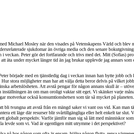
 Michael Mosley när den visades på Vetenskapens Värld och blev nyfikn
srelaterade sjukdomar än övriga media och den senare bokutgivningen 
gn i veckan. Peter gör det fortfarande och trivs med det. Mitt (Sofias) pr
ån att äta under mycket längre tid än jag brukar upplevde jag annars som
Peter började med en tjänstledig dag i veckan innan han bytte jobb och kr
vet. Hur stora möjligheter man har att välja detta beror delvis på vilket 
arbetslösheten. Att avstå pengar för någon annans skull är – utöver den
ställningen än om man oroligt vaktar sitt eget. Vi skänker varje måna
engar motverkar också konsumtionshetsen som tär så mycket på planeten.
att bli tvungna att avstå från en mängd saker vi vant oss vid. Kan man t
hantera ett läge där resurser blir svårtillgängliga eller helt enkelt tar s
er i ett globalt perspektiv. Varför jämför man sig så lätt med människor 
alla levde som vi. Vad är egentligen mitt utrymme i det perspektivet?
älsa på hos någon som ofta är ensam, hjälpa någon flytta, rensa vägrene