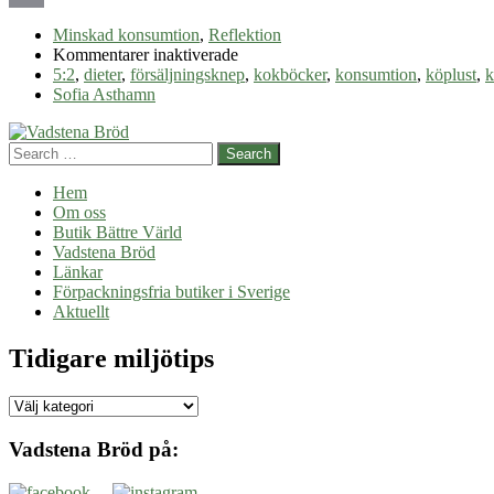
Email
Minskad konsumtion
,
Reflektion
för
Kommentarer inaktiverade
Onödig
5:2
,
dieter
,
försäljningsknep
,
kokböcker
,
konsumtion
,
köplust
,
k
konsumtion
Sofia Asthamn
–
låt
Search
dig
inte
Hem
luras
Om oss
Butik Bättre Värld
Vadstena Bröd
Länkar
Förpackningsfria butiker i Sverige
Aktuellt
Tidigare miljötips
Tidigare
miljötips
Vadstena Bröd på: