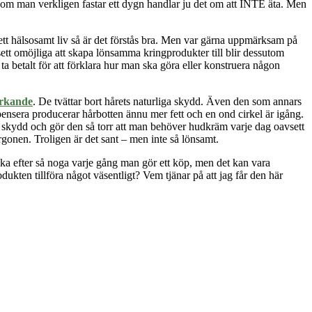
h om man verkligen fastar ett dygn handlar ju det om att INTE äta. Men
l ett hälsosamt liv så är det förstås bra. Men var gärna uppmärksam på
sett omöjliga att skapa lönsamma kringprodukter till blir dessutom
 betalt för att förklara hur man ska göra eller konstruera någon
orkande
. De tvättar bort hårets naturliga skydd. Även den som annars
ensera producerar hårbotten ännu mer fett och en ond cirkel är igång.
a skydd och gör den så torr att man behöver hudkräm varje dag oavsett
gonen. Troligen är det sant – men inte så lönsamt.
nka efter så noga varje gång man gör ett köp, men det kan vara
ukten tillföra något väsentligt? Vem tjänar på att jag får den här