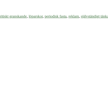
ritiskt granskande
,
löparskor
,
periodisk fasta
,
reklam
,
självständigt tän