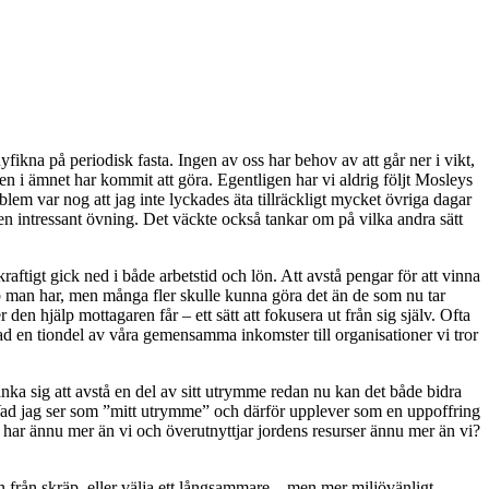
a på periodisk fasta. Ingen av oss har behov av att går ner i vikt,
i ämnet har kommit att göra. Egentligen har vi aldrig följt Mosleys
oblem var nog att jag inte lyckades äta tillräckligt mycket övriga dagar
 en intressant övning. Det väckte också tankar om på vilka andra sätt
aftigt gick ned i både arbetstid och lön. Att avstå pengar för att vinna
jobb man har, men många fler skulle kunna göra det än de som nu tar
 hjälp mottagaren får – ett sätt att fokusera ut från sig själv. Ofta
d en tiondel av våra gemensamma inkomster till organisationer vi tror
änka sig att avstå en del av sitt utrymme redan nu kan det både bidra
lut. Vad jag ser som ”mitt utrymme” och därför upplever som en uppoffring
som har ännu mer än vi och överutnyttjar jordens resurser ännu mer än vi?
n från skräp, eller välja ett långsammare – men mer miljövänligt –