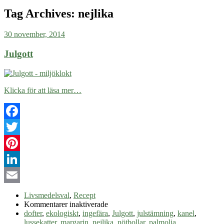
Tag Archives:
nejlika
30 november, 2014
Julgott
Klicka för att läsa mer…
Facebook
Twitter
Pinterest
LinkedIn
Email
Livsmedelsval
,
Recept
för
Kommentarer inaktiverade
Julgott
dofter
,
ekologiskt
,
ingefära
,
Julgott
,
julstämning
,
kanel
,
lussekatter
,
margarin
,
nejlika
,
nötbollar
,
palmolja
,