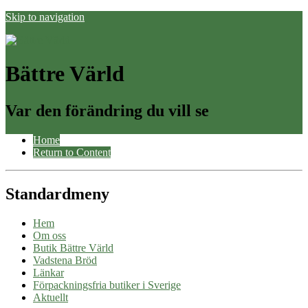
Skip to navigation
Bättre Värld
Var den förändring du vill se
Home
Return to Content
Standardmeny
Hem
Om oss
Butik Bättre Värld
Vadstena Bröd
Länkar
Förpackningsfria butiker i Sverige
Aktuellt