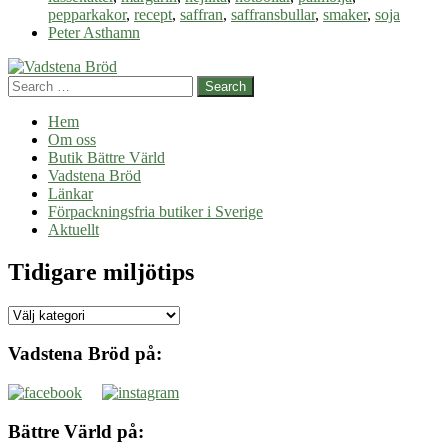
pepparkakor
,
recept
,
saffran
,
saffransbullar
,
smaker
,
soja
Peter Asthamn
Search
Hem
Om oss
Butik Bättre Värld
Vadstena Bröd
Länkar
Förpackningsfria butiker i Sverige
Aktuellt
Tidigare miljötips
Tidigare
miljötips
Vadstena Bröd på:
Bättre Värld på: