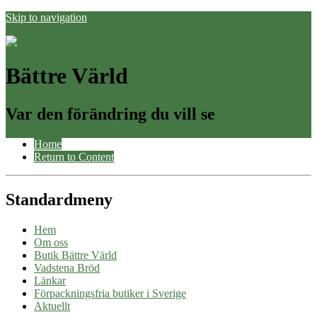
Skip to navigation
Bättre Värld
Var den förändring du vill se
Home
Return to Content
Standardmeny
Hem
Om oss
Butik Bättre Värld
Vadstena Bröd
Länkar
Förpackningsfria butiker i Sverige
Aktuellt