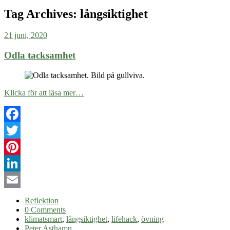
Tag Archives:
långsiktighet
21 juni, 2020
Odla tacksamhet
Klicka för att läsa mer…
Facebook
Twitter
Pinterest
LinkedIn
Email
Reflektion
0 Comments
klimatsmart
,
långsiktighet
,
lifehack
,
övning
Peter Asthamn