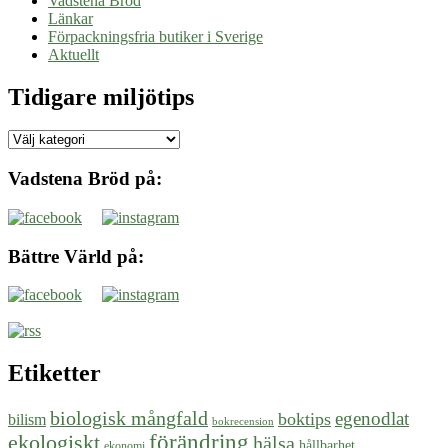
Vadstena Bröd
Länkar
Förpackningsfria butiker i Sverige
Aktuellt
Tidigare miljötips
Tidigare
miljötips
Vadstena Bröd på:
Bättre Värld på:
Etiketter
biologisk mångfald
egenodlat
boktips
bilism
bokrecension
ekologiskt
förändring
hälsa
hållbarhet
ekonomi