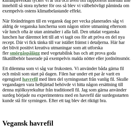
klimatpåverkan tycker vi är bra och även om rapportens innehåll inte
innehöll så stora nyheter för oss så blev vi välbehövligt påminda om
exempelvis ostens klimatbelastande effekt.
När förändringen till en vegansk dag per vecka planerades såg vi
aldrig de veganska luncherna som någon större utmaning eftersom
vår lunch ofta är utan animalier i alla fall. Den uttalat veganska
lunchen har däremot lett till att vi tagit oss för att pröva en del nya
recept. Där vi fick tänka till var istället främst i detaljerna. Här har
det blivit positivt kreativa utmaningar som att utforska
fler
smörgåspålägg
med vegetabilisk bas och
att
prova goda
fikatillbehör baserade på exempelvis malda nötter eller jordnötssmör.
Ett dilemma som vi såg var frukosten. Vi använder båda gärna fil
och müsli som start på dagen. Filen har under ett par år varit en
egengjord
havrefil
med liten del syrningsstart från vanlig fil. Skulle
vegandagen vara helhjärtad behövde vi hitta någon ersättning till
denna mjölksyrekultur från traditionell fil. Jag som gärna använder
surdeg började nu experimentera med en havrefil där surdegsstarten
kunde stå för syrningen. Efter ett tag blev det riktigt bra.
Vegansk havrefil