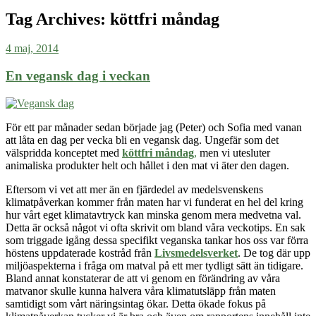
Tag Archives:
köttfri måndag
4 maj, 2014
En vegansk dag i veckan
För ett par månader sedan började jag (Peter) och Sofia med vanan
att låta en dag per vecka bli en vegansk dag. Ungefär som det
välspridda konceptet med
köttfri måndag
,
men vi utesluter
animaliska produkter helt och hållet i den mat vi äter den dagen.
Eftersom vi vet att mer än en fjärdedel av medelsvenskens
klimatpåverkan kommer från maten har vi funderat en hel del kring
hur vårt eget klimatavtryck kan minska genom mera medvetna val.
Detta är också något vi ofta skrivit om bland våra veckotips
.
En sak
som triggade igång dessa specifikt veganska tankar hos oss var förra
höstens uppdaterade kostråd från
Livsmedelsverket
. De tog där upp
miljöaspekterna i fråga om matval på ett mer tydligt sätt än tidigare.
Bland annat konstaterar de att vi genom en förändring av våra
matvanor skulle kunna halvera våra klimatutsläpp från maten
samtidigt som vårt näringsintag ökar. Detta ökade fokus på