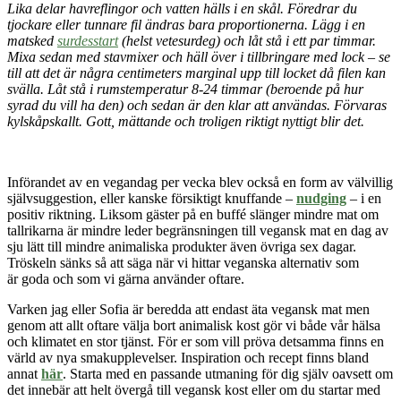
Lika delar havreflingor och vatten hälls i en skål. Föredrar du
tjockare eller tunnare fil ändras bara proportionerna. Lägg i en
matsked
surdesstart
(helst vetesurdeg) och låt stå i ett par timmar.
Mixa sedan med stavmixer och häll över i tillbringare med lock – se
till att det är några centimeters marginal upp till locket då filen kan
svälla. Låt stå i rumstemperatur 8-24 timmar (beroende på hur
syrad du vill ha den) och sedan är den klar att användas. Förvaras
kylskåpskallt. Gott, mättande och troligen riktigt nyttigt blir det.
Införandet av en vegandag per vecka blev också en form av välvillig
självsuggestion, eller kanske försiktigt knuffande –
nudging
– i en
positiv riktning. Liksom gäster på en buffé slänger mindre mat om
tallrikarna är mindre leder begränsningen till vegansk mat en dag av
sju lätt till mindre animaliska produkter även övriga sex dagar.
Tröskeln sänks så att säga när vi hittar veganska alternativ som
är
goda och som vi gärna använder oftare.
Varken jag eller Sofia är beredda att endast äta vegansk mat men
genom att allt oftare välja bort animalisk kost gör vi både vår hälsa
och klimatet en stor tjänst. För er som vill pröva detsamma finns en
värld av nya smakupplevelser. Inspiration och recept finns bland
annat
här
. Starta med en passande utmaning för dig själv oavsett om
det innebär att helt övergå till vegansk kost eller om du startar med