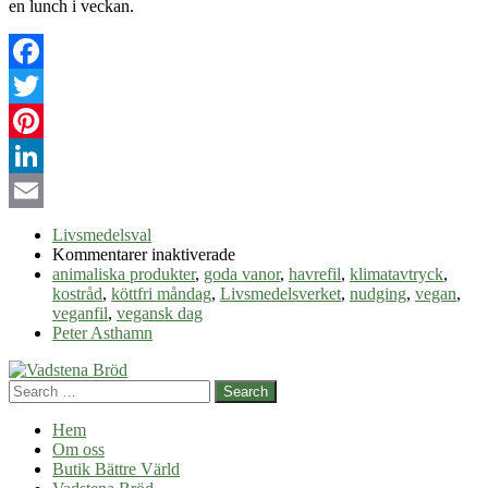
en lunch i veckan.
Facebook
Twitter
Pinterest
LinkedIn
Email
Livsmedelsval
för
Kommentarer inaktiverade
En
animaliska produkter
,
goda vanor
,
havrefil
,
klimatavtryck
,
vegansk
kostråd
,
köttfri måndag
,
Livsmedelsverket
,
nudging
,
vegan
,
dag
veganfil
,
vegansk dag
i
Peter Asthamn
veckan
Search
Hem
Om oss
Butik Bättre Värld