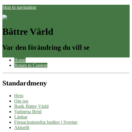
Skip to navigation
Bättre Värld
Var den förändring du vill se
Home
Return to Content
Standardmeny
Hem
Om oss
Butik Bättre Värld
Vadstena Bröd
Länkar
Förpackningsfria butiker i Sverige
Aktuellt