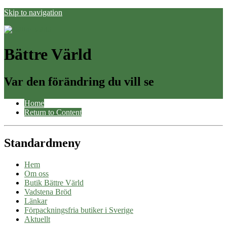
Skip to navigation
Bättre Värld
Var den förändring du vill se
Home
Return to Content
Standardmeny
Hem
Om oss
Butik Bättre Värld
Vadstena Bröd
Länkar
Förpackningsfria butiker i Sverige
Aktuellt