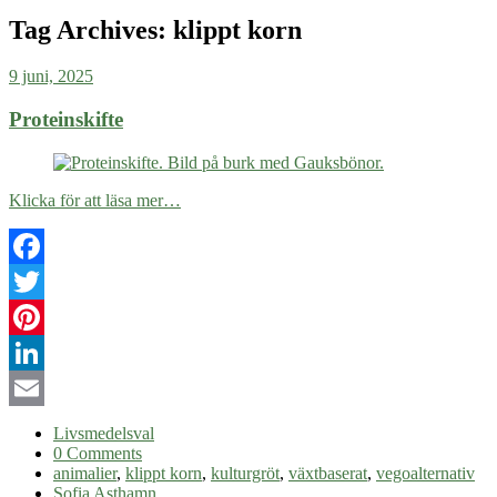
Tag Archives:
klippt korn
9 juni, 2025
Proteinskifte
Klicka för att läsa mer…
Facebook
Twitter
Pinterest
LinkedIn
Email
Livsmedelsval
0 Comments
animalier
,
klippt korn
,
kulturgröt
,
växtbaserat
,
vegoalternativ
Sofia Asthamn