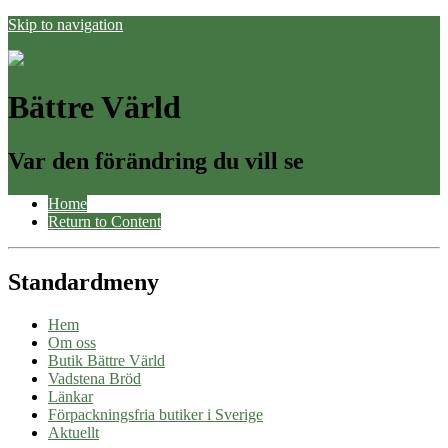
Skip to navigation
Bättre Värld
Var den förändring du vill se
Home
Return to Content
Standardmeny
Hem
Om oss
Butik Bättre Värld
Vadstena Bröd
Länkar
Förpackningsfria butiker i Sverige
Aktuellt