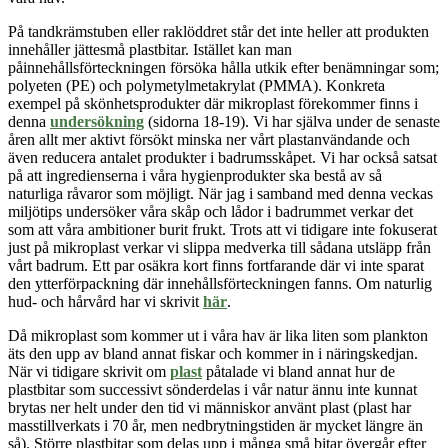
På tandkrämstuben eller raklöddret står det inte heller att produkten
innehåller jättesmå plastbitar.
Istället kan man
på
innehållsförteckningen försöka hålla utkik efter benämningar som;
polyeten (PE) och polymetylmetakrylat (PMMA). Konkreta
exempel på skönhetsprodukter där mikroplast förekommer finns i
denna
undersökning
(sidorna 18-19). Vi har själva under de senaste
åren allt mer aktivt försökt minska ner vårt plastanvändande och
även reducera antalet produkter i badrumsskåpet. Vi har också satsat
på att ingredienserna i våra hygienprodukter ska
bestå av så
naturliga råvaror som möjligt. När jag i samband med denna veckas
miljötips undersöker våra skåp och lådor i badrummet verkar det
som att våra ambitioner burit frukt. Trots att vi tidigare inte fokuserat
just på mikroplast verkar vi slippa medverka till sådana utsläpp från
vårt badrum. Ett par osäkra kort finns fortfarande där vi inte sparat
den ytterförpackning där innehållsförteckningen fanns. Om naturlig
hud- och hårvård har vi skrivit
här
.
Då mikroplast som kommer ut i våra hav är lika liten som plankton
äts den upp av bland annat fiskar och kommer in i näringskedjan.
När vi tidigare skrivit om
plast
påtalade vi bland annat hur de
plastbitar som successivt sönderdelas i vår natur ännu inte kunnat
brytas ner helt under den tid vi människor använt plast (plast har
masstillverkats i 70 år, men nedbrytningstiden är mycket längre än
så). Större plastbitar som delas upp i många små bitar övergår efter