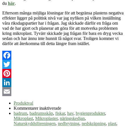
du
här
.
Eftersom många möjliga lösningar för att begränsa plastens negativa
effekter ligger på politisk nivå var jag nyfiken på vilken inställning
våra riksdagspartier har i frågan. Jag skickade därför en fråga om
vad de har gjort och planerar att göra för att motverka problemen
kring mikroplast. Tyvärr skickade jag frågan för bara en dryg vecka
sedan och har ännu inte hunnit få något svar. Troligen kommer vi
därför att återkomma till detta längre fram istället.
Facebook
Twitter
Pinterest
LinkedIn
Email
Produktval
för
Kommentarer inaktiverade
Mikroplaster
badrum
,
badrumsskåp
,
fiskar
,
hav
,
hygienprodukter
,
Mikroplast
,
Mikroplaster
,
näringskedjan
,
Naturskyddsföreningen
,
nedbrytning
,
nedskräpning
,
plast
,