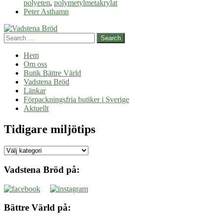
polyeten
,
polymetylmetakrylat
Peter Asthamn
Search
Hem
Om oss
Butik Bättre Värld
Vadstena Bröd
Länkar
Förpackningsfria butiker i Sverige
Aktuellt
Tidigare miljötips
Tidigare
miljötips
Vadstena Bröd på:
Bättre Värld på: