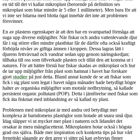
en tid till det vi kallar mikroplast (beroende på definition ses
mikroplast som bitar mindre är 5 eller 1 millimeter). Men bara för att
vi inte ser bitarna med blotta ögat innebär det inte att problemen
försvinner.
En av plastens egenskaper är att den har en svampartad förmåga att
suga upp diverse miljögifter. När fiskar och andra vattenlevande djur
får i sig större eller mindre plastbitar får de därför ofta också kraftigt
förhöjda nivåer av giftiga ämnen i kroppen. Dessa lagras lätt i
djurens fettvävnad och vandrar sedan upp genom näringskedjan;
tillbaka till oss som tillverkade plasten och tillät den att komma ut i
naturen. För att bättre förstå hur fiskar skadas av mikroplast och hur
de tar upp miljögifter från plast
som hamnat
i havet har forskare
gjort
studier
på just detta. Bland annat kunde de se att fiskar som
fick i sig plast som legat i havet några månader hade betydligt högre
halter av organiska miljögifter som motstår nedbrytning, så kallade
persistent organic pollutant (POP). Detta i jämförelse med fiskar som
fick äta fiskmat med inblandning av så kallad ny plast.
Problemen med mikroplast är med andra ord betydligt mer
komplexa är barndomens plastöglor som hotade att snara små djur.
Idag släpper vi ut mycket mer plast i naturen och lidandet det
orsakar är mera mångfacetterat.
Mikroplasten
hotar också i högsta
grad oss själva. Både mer inspiration och konkreta tips på hur vårt
frenetiskt sågande av den gren vi sitter på kan avbrytas finner