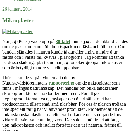
plastpåsar
26 januari, 2014
Mikroplaster
När jag (Peter) växte upp på
80-talet
minns jag att det ibland talades
om de plastband som höll ihop 6-pack med läsk-
och
ölburkar. Om
banden slängdes i naturen kunde fåglar eller andra mindre djur
fastna och i värsta fall kvävas i plastöglorna. Jag kommer att tänka
på dessa sladdriga plastband när jag försöker greppa mikroplaster
som är betydligt mindre visuellt uppenbara.
I höstas kunde vi på nyheterna ta del av
Naturskyddsföreningens
rapportering
om de mikroplaster som
finns i mångas badrumsskåp. Det handlar om olika tandkrämer,
skrubbprodukter och raklödder med mera. För att ge
hygienprodukterna nya egenskaper och ökad säljbarhet har
producenterna tillsatt små, små plastbitar. För oss är plasten troligen
inte speciellt farlig när vi använder produkten. Problemet är att de
mikroskopiska plastbitarna efter vårt rakande och smörjande förs
vidare till våra vattenreningsverk. Där saknas möjlighet att fånga
upp mikroplasten och istället fortsätter den ut i naturen, främst till
våra hav.