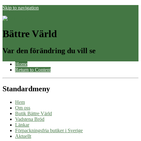
Skip to navigation
Bättre Värld
Var den förändring du vill se
Home
Return to Content
Standardmeny
Hem
Om oss
Butik Bättre Värld
Vadstena Bröd
Länkar
Förpackningsfria butiker i Sverige
Aktuellt