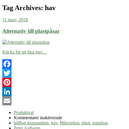
Tag Archives:
hav
11 mars, 2018
Alternativ till plastpåsar
Klicka för att läsa mer…
Facebook
Twitter
Pinterest
LinkedIn
Email
Produktval
för
Kommentarer inaktiverade
Alternativ
hållbar konsumtion
,
hav
,
Mikroplast
,
plast
,
soppåsar
till
Peter Asthamn