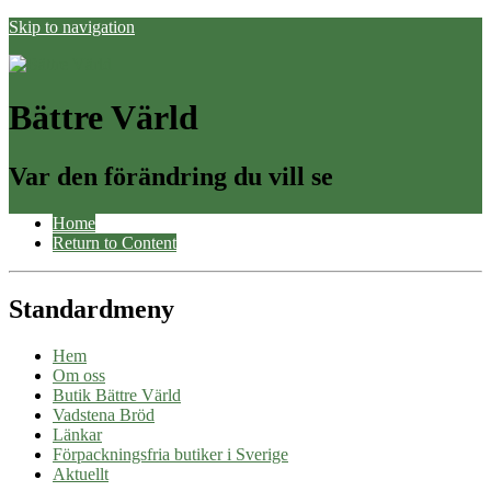
Skip to navigation
Bättre Värld
Var den förändring du vill se
Home
Return to Content
Standardmeny
Hem
Om oss
Butik Bättre Värld
Vadstena Bröd
Länkar
Förpackningsfria butiker i Sverige
Aktuellt