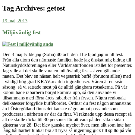
Tag Archives:
getost
19 maj, 2013
Miljövänlig fest
Den 3 maj fyllde jag (Sofia) 40 och den 11:e bjöd jag in till fest.
Från alla utom den närmaste familjen hade jag önskat mig bidrag till
Naturskyddsföreningen eller Världsnaturfonden istället för presenter.
Jag ville att det skulle vara en miljövänlig fest – även gällande
maten. Det blev en nästan helt vegetarisk buff
é (förutom sillen) med
i väldigt hög grad KRAV-märkta ingredienser. Våren är en svår
säsong, så vi satsade
mest
på
de alltid gångbara rotsakerna. På vår
koloni hade rabarbern börjat komma upp, så den använde vi
tillsammans med förra årets rabarber från frysen. Några regionala
delikatesser förgyllde buffébordet. Ordnar du fest någon annanstans
än i Östergötland finns det kanske något annat passande som
produceras i närheten av där du firar. Vi räknade upp dessa recept så
att de skulle räcka till 30 personer för att vara på den säkra sidan –
gästerna var 28. Det blev ganska mycket över, men allt som inte har
lång hållbarhet funkar bra att frysa så ingenting gick till spillo på vår