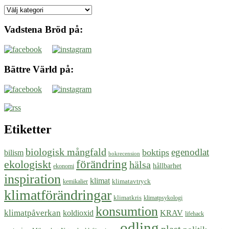
Tidigare
miljötips
Vadstena Bröd på:
Bättre Värld på:
Etiketter
biologisk mångfald
egenodlat
boktips
bilism
bokrecension
ekologiskt
förändring
hälsa
hållbarhet
ekonomi
inspiration
klimat
klimatavtryck
kemikalier
klimatförändringar
klimatkris
klimatpsykologi
konsumtion
klimatpåverkan
koldioxid
KRAV
lifehack
odling