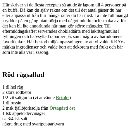
Här skriver vi de flesta recepten så att de är lagom till 4 personer på
en buff
é. Då kan du själv räkna om det till det antal gäster du har
eller anpassa utifrån hur många rätter du har med. Ta inte full mängd
kryddor på en gång utan börja med något mindre och smaka av, för
det kan bli lite annorlunda när man gör större mängder.
Till
eftermiddagskaffet serverades chokladtårta med lakritsgranulat i
fyllningen och halvsyltad rabarber på, samt några av barndomens
favoritkakor. Här bestod miljöanpassningen av att vi valde KRAV-
märkta ingredienser och valde bort att dekorera med frukt och bär
som inte alls var i säsong.
Röd rågsallad
1 dl hel råg
2 stora rödbetor
1/2 vit saltgurka (vi använde
Brinks
)
1 dl russin
2 msk fjällbjörksolja från
Örtagård öst
1 tsk äppelcidervinäger
ca 3/4 tsk salt
några drag med svartpepparkvarn