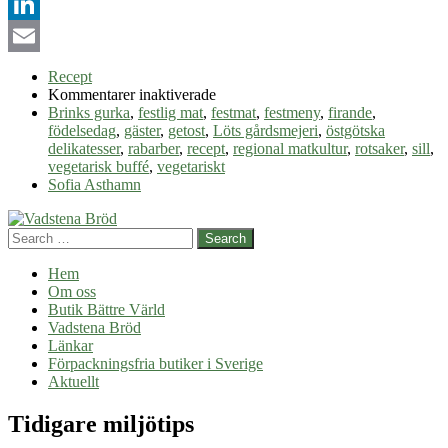
Pinterest
LinkedIn
Email
Recept
för
Kommentarer inaktiverade
Miljövänlig
Brinks gurka
,
festlig mat
,
festmat
,
festmeny
,
firande
,
fest
födelsedag
,
gäster
,
getost
,
Löts gårdsmejeri
,
östgötska
delikatesser
,
rabarber
,
recept
,
regional matkultur
,
rotsaker
,
sill
,
vegetarisk buffé
,
vegetariskt
Sofia Asthamn
Search
Hem
Om oss
Butik Bättre Värld
Vadstena Bröd
Länkar
Förpackningsfria butiker i Sverige
Aktuellt
Tidigare miljötips