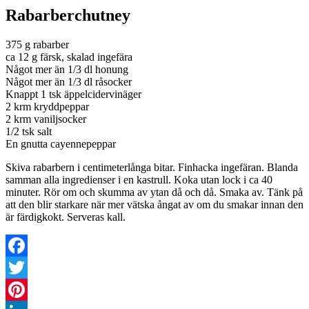
Rabarberchutney
375 g rabarber
ca 12 g färsk, skalad ingefära
Något mer än 1/3 dl honung
Något mer än 1/3 dl råsocker
Knappt 1 tsk
äppelcidervinäger
2
krm
kryddpeppar
2 krm
vaniljsocker
1/2 tsk salt
En gnutta cayennepeppar
Skiva rabarbern i centimeterlånga bitar. Finhacka ingefäran. Blanda
samman alla ingredienser i en kastrull. Koka utan lock i ca 40
minuter. Rör om och skumma av ytan då och då. Smaka av. Tänk på
att den blir starkare när mer vätska ångat av om du smakar innan den
är färdigkokt. Serveras kall.
Facebook
Twitter