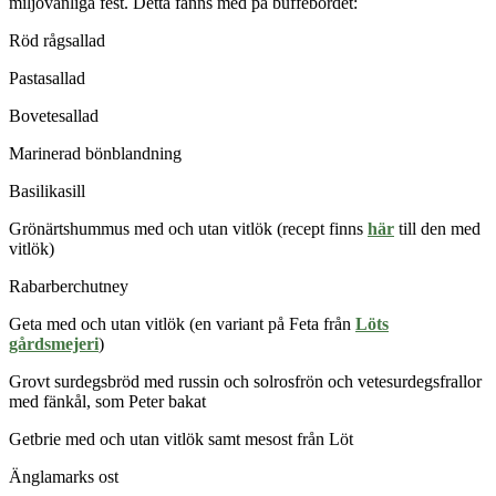
miljövänliga fest. Detta fanns med på buffébordet:
Röd rågsallad
Pastasallad
Bovetesallad
Marinerad bönblandning
Basilikasill
Grönärtshummus med och utan vitlök (recept finns
här
till den med
vitlök)
Rabarberchutney
Geta med och utan vitlök (en variant på Feta från
Löts
gårdsmejeri
)
Grovt surdegsbröd med russin och solrosfrön
och
vetesurdegsfrallor
med fänkål, som Peter bakat
Getbrie med och utan vitlök samt mesost från Löt
Änglamarks ost