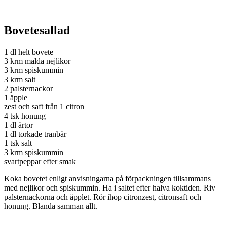
Bovetesallad
1 dl helt bovete
3
krm
malda nejlikor
3
krm
spiskummin
3
krm
salt
2 palsternackor
1 äpple
zest och saft från 1 citron
4 tsk honung
1 dl ärtor
1 dl torkade tranbär
1 tsk salt
3
krm
spiskummin
svartpeppar efter smak
Koka bovetet enligt anvisningarna på förpackningen tillsammans
med nejlikor och spiskummin. Ha i saltet efter halva koktiden. Riv
palsternackorna och äpplet.
Rör ihop
citronzest, citronsaft och
honung. Blanda samman allt.