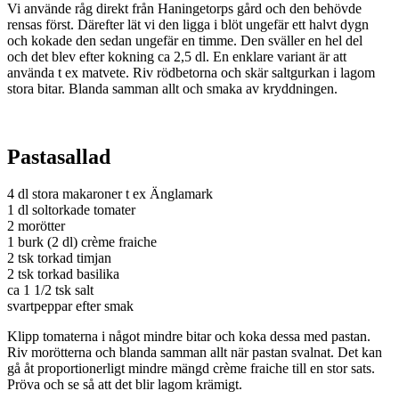
Vi använde råg direkt från Haningetorps gård och den behövde
rensas först. Därefter lät vi den ligga i blöt ungefär ett halvt dygn
och kokade den sedan ungefär en timme. Den sväller en hel del
och
det
blev efter kokning ca 2,5 dl. En enklare variant är att
använda t ex matvete. Riv rödbetorna och skär saltgurkan i lagom
stora bitar. Blanda samman allt och smaka av kryddningen.
Pastasallad
4 dl stora makaroner t ex Änglamark
1 dl soltorkade tomater
2 morötter
1 burk (2 dl) cr
ème fraiche
2 tsk torkad timjan
2 tsk torkad basilika
ca 1 1/2 tsk salt
svartpeppar efter smak
Klipp tomaterna i något mindre bitar och koka dessa med pastan.
Riv morötterna och blanda samman allt när pastan svalnat. Det kan
gå åt proportionerligt mindre mängd cr
è
me fraiche till en stor sats.
Pröva och se så att det blir lagom krämigt.