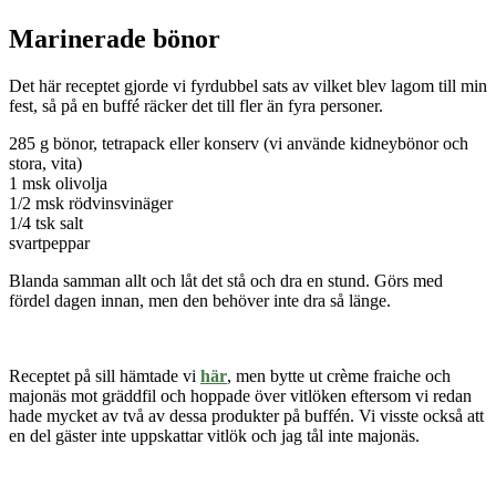
Marinerade bönor
Det här receptet gjorde vi fyrdubbel sats av vilket blev lagom till min
fest, så på en buff
é
räcker det till fler än fyra personer.
285 g bönor, tetrapack eller konserv (vi använde kidneybönor och
stora, vita)
1 msk olivolja
1/2 msk rödvinsvinäger
1/4 tsk salt
svartpeppar
Blanda samman allt och låt det stå och dra en stund. Görs med
fördel dagen innan, men den behöver inte dra så länge.
Receptet på sill hämtade vi
här
, men bytte ut cr
ème fraiche och
majonäs mot gräddfil och hoppade över vitlöken eftersom vi redan
hade mycket av två av dessa produkter på buffén. Vi visste också att
en del gäster inte uppskattar vitlök och jag tål inte majonäs.