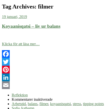
Tag Archives:
filmer
19 januari, 2019
Koyaanisqatsi – liv ur balans
Klicka för att läsa mer…
Facebook
Twitter
Pinterest
LinkedIn
Email
Reflektion
för
Kommentarer inaktiverade
Koyaanisqatsi
Arbetstid
,
balans
,
filmer
,
koyaanisqatsi
,
stress
,
tipping points
–
Sofia Asthamn