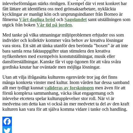
inlevelseförmågan stärks rimligen. Exempel där vi rent konkret har
fått lättare att identifiera oss med grönsaksarbetare, nykläckta
kycklingar av manligt kön och ursprungsindianer från Borneo är
filmerna
Vårt dagliga bröd
och
Sagolandet
samt utställningen som
utgick från boken
Vår tid på jorden
.
Med tanke på vilka utmaningar miljöproblemen erbjuder oss som
individer och kollektiv kommer våra behov av kreativa lösningar
vara stora. Ett sätt att tänka utanför den berömda ”boxen” är att inte
bara samla rena faktauppgifter utan stimulera den kreativa
nyfikenheten med exempelvis konstutställningar, musik eller
dansföreställningar. Kanske får vi upp ögonen för att våra svåra
gordiska knutar har oväntade men möjliga lösningar.
Utan att vilja ifrågasätta kulturens egenvärde tror jag det finns
många konkreta vinster med kultur. Inom vården har dessa samband
allt mer tydligt kunnat
valideras av forskningen
men även för att
förstå komplexa sammanhang, väcka ökat engagemang och
inlevelse etcetera spelar kulturupplevelser stor roll. När vi är
medvetna om detta kan vi också än mer medvetet ta del av den kraft
kulturen kan vara för att själva komma vidare i tanke och handling.
Facebook