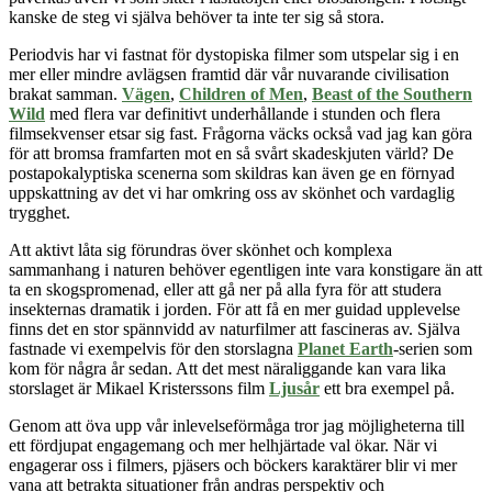
kanske de steg vi själva behöver ta inte ter sig så stora.
Periodvis har vi fastnat för dystopiska filmer som utspelar sig i en
mer eller mindre avlägsen framtid där vår nuvarande civilisation
brakat samman.
Vägen
,
Children of Men
,
Beast of the Southern
Wild
med flera var definitivt underhållande i stunden och flera
filmsekvenser etsar sig fast. Frågorna väcks också vad jag kan göra
för att bromsa framfarten mot en så svårt skadeskjuten värld? De
postapokalyptiska scenerna som skildras kan även ge en förnyad
uppskattning av det vi har omkring oss av skönhet och vardaglig
trygghet.
Att aktivt låta sig förundras över skönhet och komplexa
sammanhang i naturen behöver egentligen inte vara konstigare än att
ta en skogspromenad, eller att gå ner på alla fyra för att studera
insekternas dramatik i jorden. För att få en mer guidad upplevelse
finns det en stor spännvidd av naturfilmer att fascineras av. Själva
fastnade vi exempelvis för den storslagna
Planet Earth
-serien som
kom för några år sedan. Att det mest näraliggande kan vara lika
storslaget är Mikael Kristerssons film
Ljusår
ett bra exempel på.
Genom att öva upp vår inlevelseförmåga tror jag möjligheterna till
ett fördjupat engagemang och mer helhjärtade val ökar. När vi
engagerar oss i filmers,
pjäsers
och böckers karaktärer blir vi mer
vana att betrakta situationer från andras perspektiv och