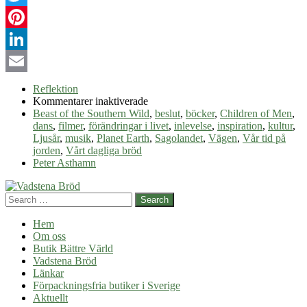
Twitter
Pinterest
LinkedIn
Email
Reflektion
för
Kommentarer inaktiverade
Inspireras
Beast of the Southern Wild
,
beslut
,
böcker
,
Children of Men
,
av
dans
,
filmer
,
förändringar i livet
,
inlevelse
,
inspiration
,
kultur
,
kultur
Ljusår
,
musik
,
Planet Earth
,
Sagolandet
,
Vägen
,
Vår tid på
jorden
,
Vårt dagliga bröd
Peter Asthamn
Search
Hem
Om oss
Butik Bättre Värld
Vadstena Bröd
Länkar
Förpackningsfria butiker i Sverige
Aktuellt