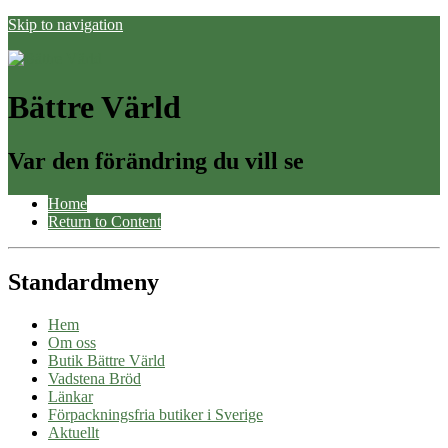
Skip to navigation
Bättre Värld
Var den förändring du vill se
Home
Return to Content
Standardmeny
Hem
Om oss
Butik Bättre Värld
Vadstena Bröd
Länkar
Förpackningsfria butiker i Sverige
Aktuellt