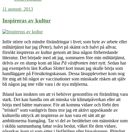
liv
11 augusti, 2013
ur
balans
Inspireras av kultur
Inför större och mindre förändringar i livet; som byte av arbete eller
militärtjänst har jag (Peter), halvt på skämt och halvt på allvar,
försökt inspireras av kultur genom att läsa någon förberedande
litteratur. Det började med att jag, sommaren före min militärtjänst,
delvis av en slump kom att läsa
På västfronten intet nytt
. Sedan har
jag exempelvis läst Kafkas
Slottet
kort innan jag skulle börja som
handläggare på Försäkringskassan. Dessa läsupplevelser kom nog
för mig att bli något av vaccinationer som minskade risken att själv
bli någon jag inte ville vara i de nya miljöerna.
Ibland kan insikten om att vi behöver genomföra en förändring vara
stark. Det kan handla om att minska vår klimatpåverkan eller att
börja med bättre matvanor. För att komma vidare och förbi den
”tröskel” som vanligtvis finns tror jag ett aktivt uppsökande av
kulturella uttryck att inspireras av kan vara ett sätt att ge
ambitionerna framgång. Tar vi del av berättelser om människor som
i skilda sammanhang fattar svåra beslut, vilket för dem vidare,
påverkas även vi som sitter i läsfåtöljen eller biosalongen. Plötsligt