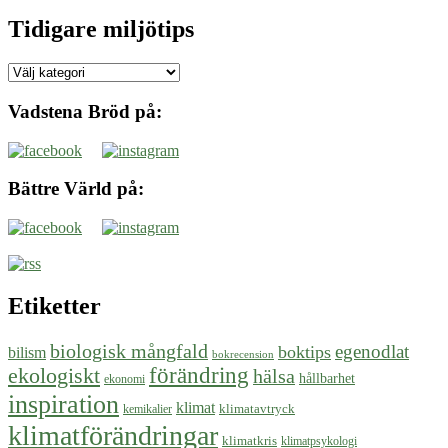
Tidigare miljötips
Tidigare
miljötips
Vadstena Bröd på:
Bättre Värld på:
Etiketter
biologisk mångfald
egenodlat
boktips
bilism
bokrecension
ekologiskt
förändring
hälsa
hållbarhet
ekonomi
inspiration
klimat
klimatavtryck
kemikalier
klimatförändringar
klimatkris
klimatpsykologi