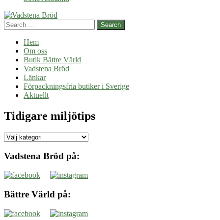
liv
ur
Search
balans
Hem
Om oss
Butik Bättre Värld
Vadstena Bröd
Länkar
Förpackningsfria butiker i Sverige
Aktuellt
Tidigare miljötips
Tidigare
miljötips
Vadstena Bröd på:
Bättre Värld på: