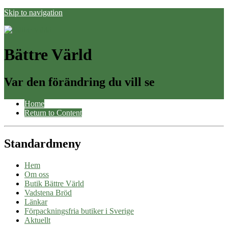
Skip to navigation
Bättre Värld
Var den förändring du vill se
Home
Return to Content
Standardmeny
Hem
Om oss
Butik Bättre Värld
Vadstena Bröd
Länkar
Förpackningsfria butiker i Sverige
Aktuellt