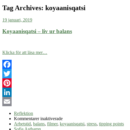
Tag Archives:
koyaanisqatsi
19 januari, 2019
Koyaanisqatsi – liv ur balans
Klicka för att läsa mer…
Facebook
Twitter
Pinterest
LinkedIn
Email
Reflektion
för
Kommentarer inaktiverade
Koyaanisqatsi
Arbetstid
,
balans
,
filmer
,
koyaanisqatsi
,
stress
,
tipping points
–
Sofia Asthamn