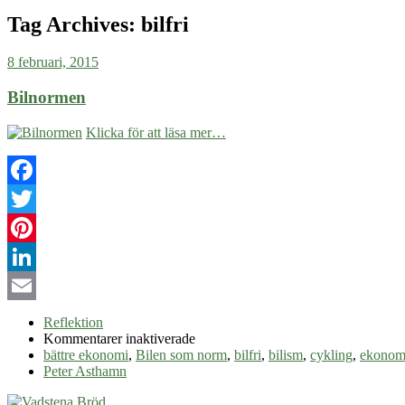
Tag Archives:
bilfri
8 februari, 2015
Bilnormen
Klicka för att läsa mer…
Facebook
Twitter
Pinterest
LinkedIn
Email
Reflektion
för
Kommentarer inaktiverade
Bilnormen
bättre ekonomi
,
Bilen som norm
,
bilfri
,
bilism
,
cykling
,
ekonom
Peter Asthamn