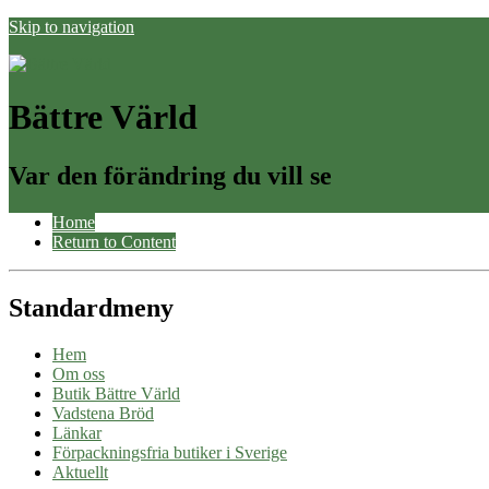
Skip to navigation
Bättre Värld
Var den förändring du vill se
Home
Return to Content
Standardmeny
Hem
Om oss
Butik Bättre Värld
Vadstena Bröd
Länkar
Förpackningsfria butiker i Sverige
Aktuellt