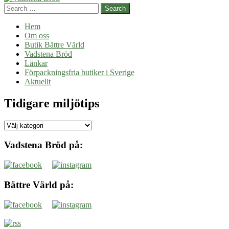
Search
Hem
Om oss
Butik Bättre Värld
Vadstena Bröd
Länkar
Förpackningsfria butiker i Sverige
Aktuellt
Tidigare miljötips
Tidigare
miljötips
Vadstena Bröd på:
Bättre Värld på: